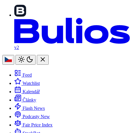
v2
Feed
Watchlist
Kalendář
Články
Flash News
Podcasty
New
Fair Price Index