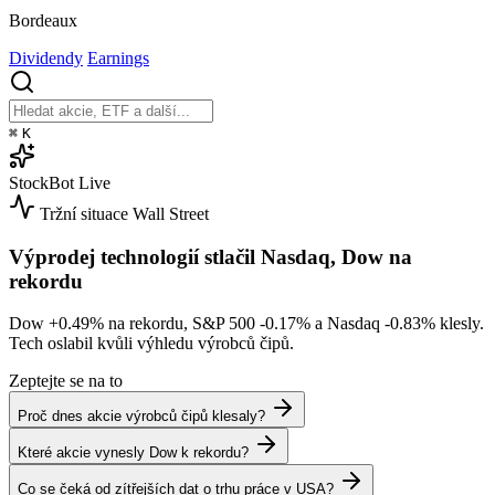
Bordeaux
Dividendy
Earnings
⌘
K
StockBot
Live
Tržní situace
Wall Street
Výprodej technologií stlačil Nasdaq, Dow na
rekordu
Dow
+0.49%
na rekordu, S&P 500
-0.17%
a Nasdaq
-0.83%
klesly.
Tech oslabil kvůli výhledu výrobců čipů.
Zeptejte se na to
Proč dnes akcie výrobců čipů klesaly?
Které akcie vynesly Dow k rekordu?
Co se čeká od zítřejších dat o trhu práce v USA?