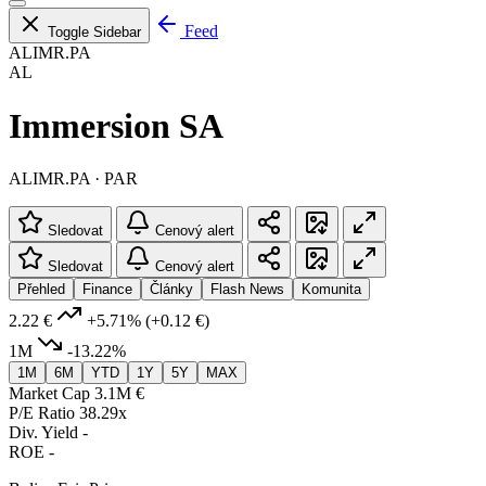
Feed
Toggle Sidebar
ALIMR.PA
AL
Immersion SA
ALIMR.PA · PAR
Sledovat
Cenový alert
Sledovat
Cenový alert
Přehled
Finance
Články
Flash News
Komunita
2.22 €
+5.71%
(+0.12 €)
1M
-13.22%
1M
6M
YTD
1Y
5Y
MAX
Market Cap
3.1M €
P/E Ratio
38.29x
Div. Yield
-
ROE
-