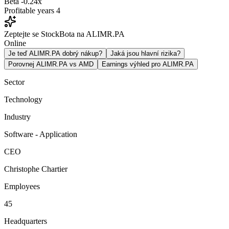
Beta
-0.24x
Profitable years
4
Zeptejte se StockBota na ALIMR.PA
Online
Je teď ALIMR.PA dobrý nákup?
Jaká jsou hlavní rizika?
Porovnej ALIMR.PA vs AMD
Earnings výhled pro ALIMR.PA
Sector
Technology
Industry
Software - Application
CEO
Christophe Chartier
Employees
45
Headquarters