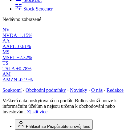
StockBot
Stock Screener
Nedávno zobrazené
NV
NVDA
-1.15%
AA
AAPL
-0.61%
MS
MSFT
+2.32%
TS
TSLA
+0.78%
AM
AMZN
-0.19%
Soukromí
·
Obchodní podmínky
·
Novinky
·
O nás
·
Redakce
Veškerá data poskytovaná na portálu Bulios slouží pouze k
informačním účelům a nejsou určena k obchodování nebo
investování.
Zjistit více
Přihlásit se
Přizpůsobte si svůj feed