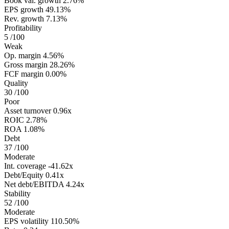
Book val. growth
2.76%
EPS growth
49.13%
Rev. growth
7.13%
Profitability
5
/100
Weak
Op. margin
4.56%
Gross margin
28.26%
FCF margin
0.00%
Quality
30
/100
Poor
Asset turnover
0.96x
ROIC
2.78%
ROA
1.08%
Debt
37
/100
Moderate
Int. coverage
-41.62x
Debt/Equity
0.41x
Net debt/EBITDA
4.24x
Stability
52
/100
Moderate
EPS volatility
110.50%