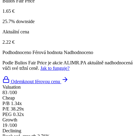
Bulios Fair Price
1.65 €
25.7% downside
Aktuální cena
2.22 €
Podhodnoceno
Férová hodnota
Nadhodnoceno
Podle Bulios Fair Price je akcie ALIMR.PA aktuálně nadhodnocená
vůči své tržní ceně.
Jak to funguje?
Odemknout férovou cenu
Valuation
83
/100
Cheap
P/B
1.34x
P/E
38.29x
PEG
0.32x
Growth
19
/100
Declining