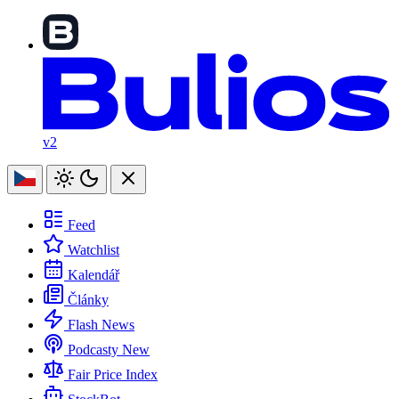
v2
Feed
Watchlist
Kalendář
Články
Flash News
Podcasty
New
Fair Price Index