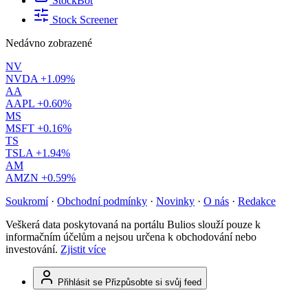
StockBot
Stock Screener
Nedávno zobrazené
NV
NVDA
+1.09%
AA
AAPL
+0.60%
MS
MSFT
+0.16%
TS
TSLA
+1.94%
AM
AMZN
+0.59%
Soukromí
·
Obchodní podmínky
·
Novinky
·
O nás
·
Redakce
Veškerá data poskytovaná na portálu Bulios slouží pouze k
informačním účelům a nejsou určena k obchodování nebo
investování.
Zjistit více
Přihlásit se
Přizpůsobte si svůj feed