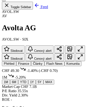
Feed
Toggle Sidebar
AVOL.SW
AV
Avolta AG
AVOL.SW · SIX
Sledovat
Cenový alert
Sledovat
Cenový alert
Přehled
Finance
Články
Flash News
Komunita
CHF 49.30
-1.40%
(-CHF 0.70)
1M
-5.20%
1M
6M
YTD
1Y
5Y
MAX
Market Cap
CHF 7.1B
P/E Ratio
35.55x
Div. Yield
2.30%
ROE
-