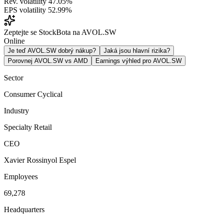
Rev. volatility
47.05%
EPS volatility
52.99%
Zeptejte se StockBota na AVOL.SW
Online
Je teď AVOL.SW dobrý nákup?
Jaká jsou hlavní rizika?
Porovnej AVOL.SW vs AMD
Earnings výhled pro AVOL.SW
Sector
Consumer Cyclical
Industry
Specialty Retail
CEO
Xavier Rossinyol Espel
Employees
69,278
Headquarters