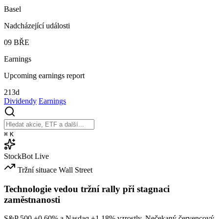
Basel
Nadcházející události
09
BŘE
Earnings
Upcoming earnings report
213d
Dividendy
Earnings
⌘
K
StockBot
Live
Tržní situace
Wall Street
Technologie vedou tržní rally při stagnaci
zaměstnanosti
S&P 500
+0.60%
a Nasdaq
+1.18%
vzrostly. Nečekaný červencový