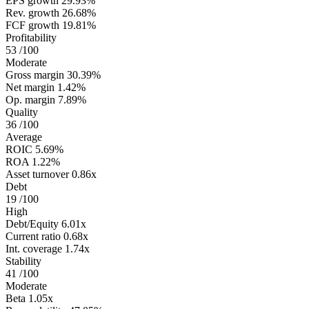
EPS growth
29.93%
Rev. growth
26.68%
FCF growth
19.81%
Profitability
53
/100
Moderate
Gross margin
30.39%
Net margin
1.42%
Op. margin
7.89%
Quality
36
/100
Average
ROIC
5.69%
ROA
1.22%
Asset turnover
0.86x
Debt
19
/100
High
Debt/Equity
6.01x
Current ratio
0.68x
Int. coverage
1.74x
Stability
41
/100
Moderate
Beta
1.05x