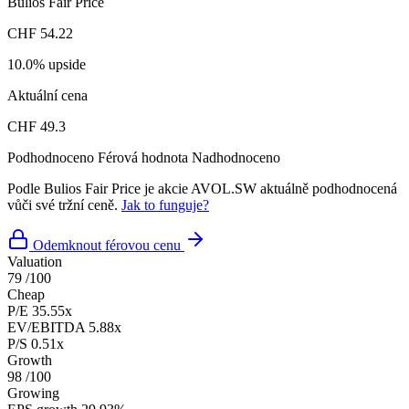
Bulios Fair Price
CHF 54.22
10.0% upside
Aktuální cena
CHF 49.3
Podhodnoceno
Férová hodnota
Nadhodnoceno
Podle Bulios Fair Price je akcie AVOL.SW aktuálně podhodnocená
vůči své tržní ceně.
Jak to funguje?
Odemknout férovou cenu
Valuation
79
/100
Cheap
P/E
35.55x
EV/EBITDA
5.88x
P/S
0.51x
Growth
98
/100
Growing