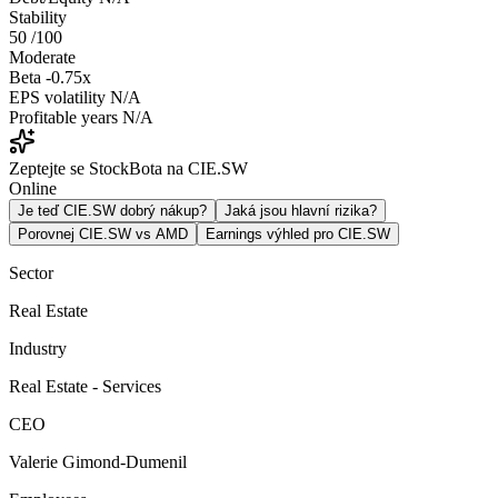
Stability
50
/100
Moderate
Beta
-0.75x
EPS volatility
N/A
Profitable years
N/A
Zeptejte se StockBota na CIE.SW
Online
Je teď CIE.SW dobrý nákup?
Jaká jsou hlavní rizika?
Porovnej CIE.SW vs AMD
Earnings výhled pro CIE.SW
Sector
Real Estate
Industry
Real Estate - Services
CEO
Valerie Gimond-Dumenil