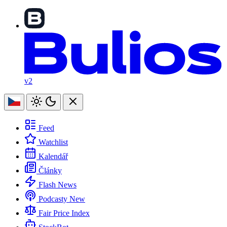
v2
Feed
Watchlist
Kalendář
Články
Flash News
Podcasty
New
Fair Price Index