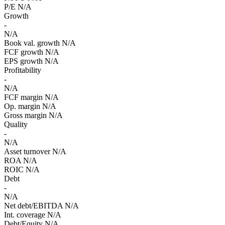
P/E
N/A
Growth
-
N/A
Book val. growth
N/A
FCF growth
N/A
EPS growth
N/A
Profitability
-
N/A
FCF margin
N/A
Op. margin
N/A
Gross margin
N/A
Quality
-
N/A
Asset turnover
N/A
ROA
N/A
ROIC
N/A
Debt
-
N/A
Net debt/EBITDA
N/A
Int. coverage
N/A
Debt/Equity
N/A