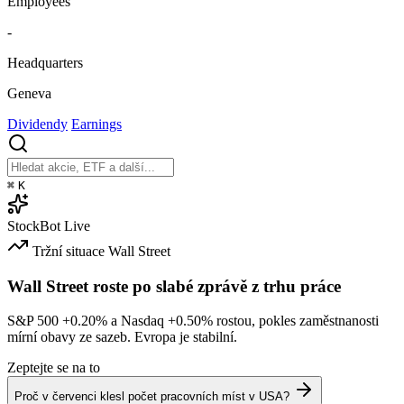
Employees
-
Headquarters
Geneva
Dividendy
Earnings
⌘
K
StockBot
Live
Tržní situace
Wall Street
Wall Street roste po slabé zprávě z trhu práce
S&P 500
+0.20%
a Nasdaq
+0.50%
rostou, pokles zaměstnanosti
mírní obavy ze sazeb. Evropa je stabilní.
Zeptejte se na to
Proč v červenci klesl počet pracovních míst v USA?