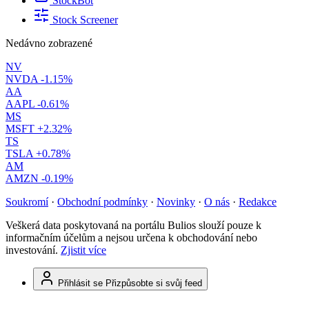
StockBot
Stock Screener
Nedávno zobrazené
NV
NVDA
-1.15%
AA
AAPL
-0.61%
MS
MSFT
+2.32%
TS
TSLA
+0.78%
AM
AMZN
-0.19%
Soukromí
·
Obchodní podmínky
·
Novinky
·
O nás
·
Redakce
Veškerá data poskytovaná na portálu Bulios slouží pouze k
informačním účelům a nejsou určena k obchodování nebo
investování.
Zjistit více
Přihlásit se
Přizpůsobte si svůj feed