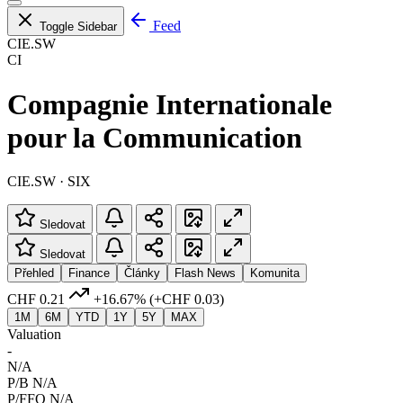
Feed
Toggle Sidebar
CIE.SW
CI
Compagnie Internationale
pour la Communication
CIE.SW · SIX
Sledovat
Sledovat
Přehled
Finance
Články
Flash News
Komunita
CHF 0.21
+16.67%
(+CHF 0.03)
1M
6M
YTD
1Y
5Y
MAX
Valuation
-
N/A
P/B
N/A
P/FFO
N/A