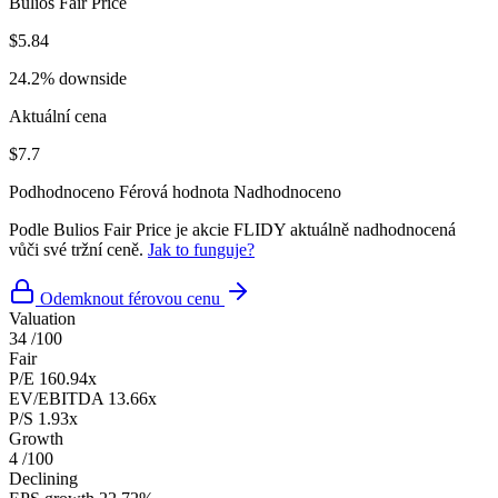
Bulios Fair Price
$5.84
24.2% downside
Aktuální cena
$7.7
Podhodnoceno
Férová hodnota
Nadhodnoceno
Podle Bulios Fair Price je akcie FLIDY aktuálně nadhodnocená
vůči své tržní ceně.
Jak to funguje?
Odemknout férovou cenu
Valuation
34
/100
Fair
P/E
160.94x
EV/EBITDA
13.66x
P/S
1.93x
Growth
4
/100
Declining