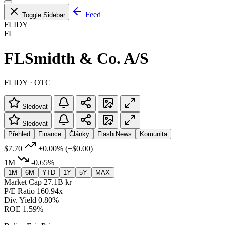
Feed
Toggle Sidebar
FLIDY
FL
FLSmidth & Co. A/S
FLIDY · OTC
Sledovat
Sledovat
Přehled
Finance
Články
Flash News
Komunita
$7.70
+0.00%
(+$0.00)
1M
-0.65%
1M
6M
YTD
1Y
5Y
MAX
Market Cap
27.1B kr
P/E Ratio
160.94x
Div. Yield
0.80%
ROE
1.59%