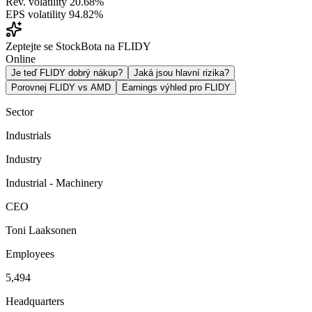
Rev. volatility
20.68%
EPS volatility
94.82%
Zeptejte se StockBota na FLIDY
Online
Je teď FLIDY dobrý nákup?
Jaká jsou hlavní rizika?
Porovnej FLIDY vs AMD
Earnings výhled pro FLIDY
Sector
Industrials
Industry
Industrial - Machinery
CEO
Toni Laaksonen
Employees
5,494
Headquarters