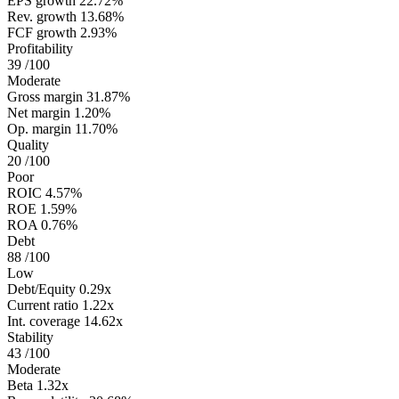
EPS growth
22.72%
Rev. growth
13.68%
FCF growth
2.93%
Profitability
39
/100
Moderate
Gross margin
31.87%
Net margin
1.20%
Op. margin
11.70%
Quality
20
/100
Poor
ROIC
4.57%
ROE
1.59%
ROA
0.76%
Debt
88
/100
Low
Debt/Equity
0.29x
Current ratio
1.22x
Int. coverage
14.62x
Stability
43
/100
Moderate
Beta
1.32x