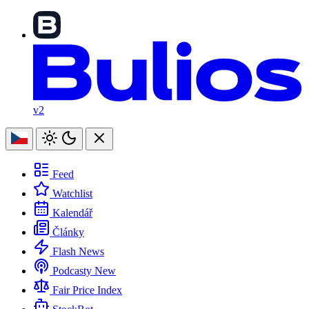
v2
Feed
Watchlist
Kalendář
Články
Flash News
Podcasty
New
Fair Price Index