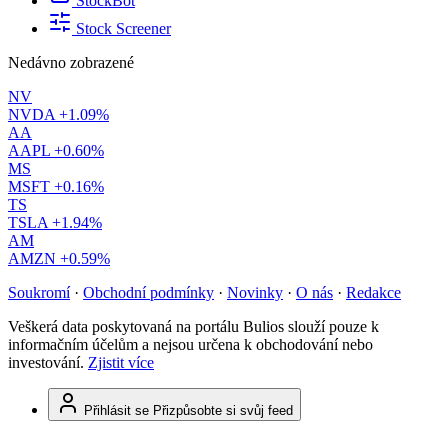
StockBot
Stock Screener
Nedávno zobrazené
NV
NVDA
+1.09%
AA
AAPL
+0.60%
MS
MSFT
+0.16%
TS
TSLA
+1.94%
AM
AMZN
+0.59%
Soukromí
·
Obchodní podmínky
·
Novinky
·
O nás
·
Redakce
Veškerá data poskytovaná na portálu Bulios slouží pouze k
informačním účelům a nejsou určena k obchodování nebo
investování.
Zjistit více
Přihlásit se
Přizpůsobte si svůj feed