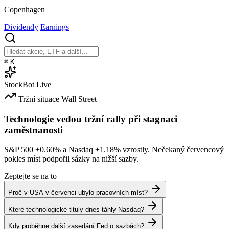
Copenhagen
Dividendy
Earnings
⌘
K
StockBot
Live
Tržní situace
Wall Street
Technologie vedou tržní rally při stagnaci
zaměstnanosti
S&P 500
+0.60%
a Nasdaq
+1.18%
vzrostly. Nečekaný červencový
pokles míst podpořil sázky na nižší sazby.
Zeptejte se na to
Proč v USA v červenci ubylo pracovních míst?
Které technologické tituly dnes táhly Nasdaq?
Kdy proběhne další zasedání Fed o sazbách?