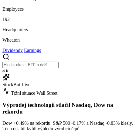
Employees
192
Headquarters
Wheaton
Dividendy
Earnings
⌘
K
StockBot
Live
Tržní situace
Wall Street
Výprodej technologií stlačil Nasdaq, Dow na
rekordu
Dow
+0.49%
na rekordu, S&P 500
-0.17%
a Nasdaq
-0.83%
klesly.
Tech oslabil kvůli výhledu výrobců čipů.