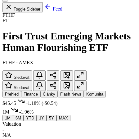
Feed
Toggle Sidebar
FTHF
FT
First Trust Emerging Markets
Human Flourishing ETF
FTHF · AMEX
Sledovat
Sledovat
Přehled
Finance
Články
Flash News
Komunita
$45.45
-1.18%
(-$0.54)
1M
-1.96%
1M
6M
YTD
1Y
5Y
MAX
Valuation
-
N/A