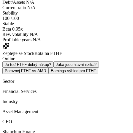
Debt/Assets
N/A
Current ratio
N/A
Stability
100
/100
Stable
Beta
0.95x
Rev. volatility
N/A
Profitable years
N/A
Zeptejte se StockBota na FTHF
Online
Je teď FTHF dobrý nákup?
Jaká jsou hlavní rizika?
Porovnej FTHF vs AMD
Earnings výhled pro FTHF
Sector
Financial Services
Industry
Asset Management
CEO
Shanchun Huang