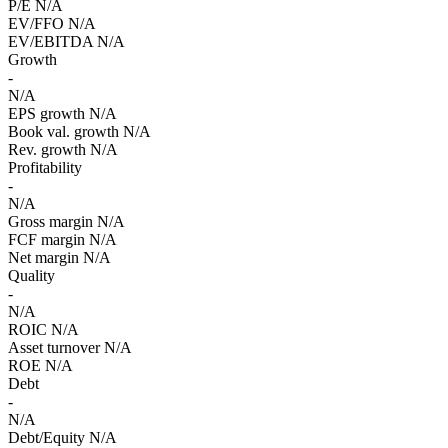
P/E
N/A
EV/FFO
N/A
EV/EBITDA
N/A
Growth
-
N/A
EPS growth
N/A
Book val. growth
N/A
Rev. growth
N/A
Profitability
-
N/A
Gross margin
N/A
FCF margin
N/A
Net margin
N/A
Quality
-
N/A
ROIC
N/A
Asset turnover
N/A
ROE
N/A
Debt
-
N/A
Debt/Equity
N/A