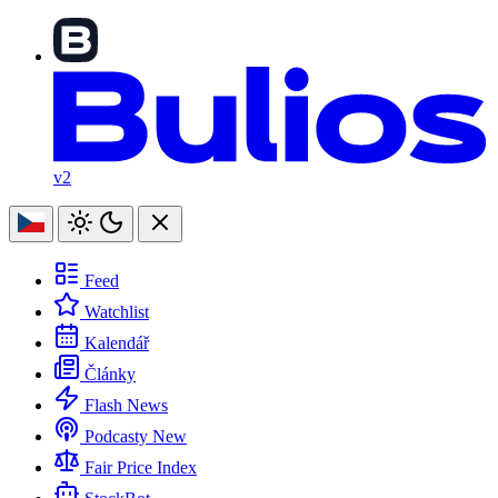
v2
Feed
Watchlist
Kalendář
Články
Flash News
Podcasty
New
Fair Price Index