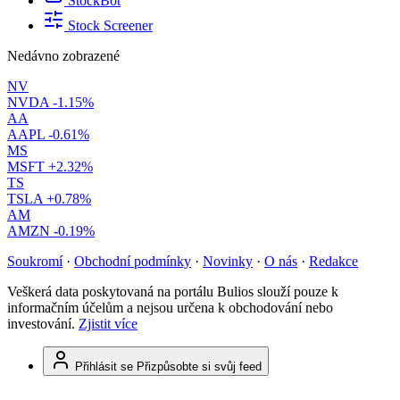
StockBot
Stock Screener
Nedávno zobrazené
NV
NVDA
-1.15%
AA
AAPL
-0.61%
MS
MSFT
+2.32%
TS
TSLA
+0.78%
AM
AMZN
-0.19%
Soukromí
·
Obchodní podmínky
·
Novinky
·
O nás
·
Redakce
Veškerá data poskytovaná na portálu Bulios slouží pouze k
informačním účelům a nejsou určena k obchodování nebo
investování.
Zjistit více
Přihlásit se
Přizpůsobte si svůj feed