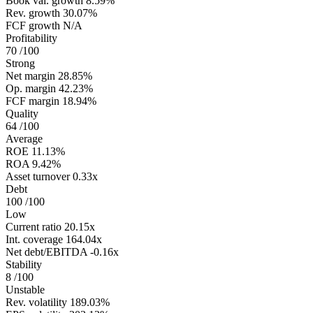
Book val. growth
8.59%
Rev. growth
30.07%
FCF growth
N/A
Profitability
70
/100
Strong
Net margin
28.85%
Op. margin
42.23%
FCF margin
18.94%
Quality
64
/100
Average
ROE
11.13%
ROA
9.42%
Asset turnover
0.33x
Debt
100
/100
Low
Current ratio
20.15x
Int. coverage
164.04x
Net debt/EBITDA
-0.16x
Stability
8
/100
Unstable
Rev. volatility
189.03%