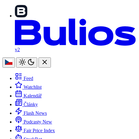
v2
Feed
Watchlist
Kalendář
Články
Flash News
Podcasty
New
Fair Price Index