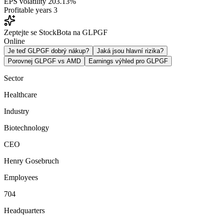
EPS volatility
203.13%
Profitable years
3
Zeptejte se StockBota na GLPGF
Online
Je teď GLPGF dobrý nákup?
Jaká jsou hlavní rizika?
Porovnej GLPGF vs AMD
Earnings výhled pro GLPGF
Sector
Healthcare
Industry
Biotechnology
CEO
Henry Gosebruch
Employees
704
Headquarters