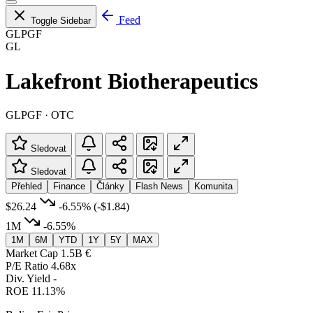
Feed
Toggle Sidebar
GLPGF
GL
Lakefront Biotherapeutics
GLPGF · OTC
Sledovat
Sledovat
Přehled
Finance
Články
Flash News
Komunita
$26.24
-6.55%
(-$1.84)
1M
-6.55%
1M
6M
YTD
1Y
5Y
MAX
Market Cap
1.5B €
P/E Ratio
4.68x
Div. Yield
-
ROE
11.13%