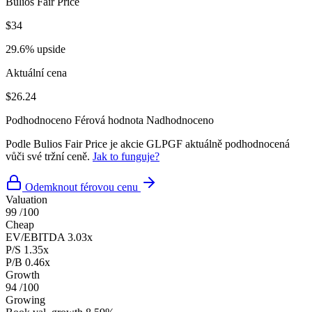
Bulios Fair Price
$34
29.6% upside
Aktuální cena
$26.24
Podhodnoceno
Férová hodnota
Nadhodnoceno
Podle Bulios Fair Price je akcie GLPGF aktuálně podhodnocená
vůči své tržní ceně.
Jak to funguje?
Odemknout férovou cenu
Valuation
99
/100
Cheap
EV/EBITDA
3.03x
P/S
1.35x
P/B
0.46x
Growth
94
/100
Growing