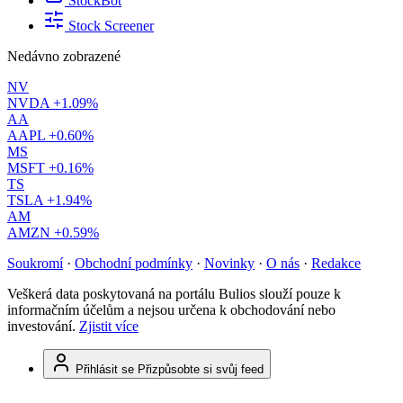
StockBot
Stock Screener
Nedávno zobrazené
NV
NVDA
+1.09%
AA
AAPL
+0.60%
MS
MSFT
+0.16%
TS
TSLA
+1.94%
AM
AMZN
+0.59%
Soukromí
·
Obchodní podmínky
·
Novinky
·
O nás
·
Redakce
Veškerá data poskytovaná na portálu Bulios slouží pouze k
informačním účelům a nejsou určena k obchodování nebo
investování.
Zjistit více
Přihlásit se
Přizpůsobte si svůj feed