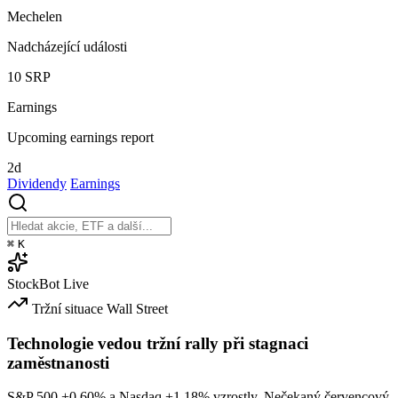
Mechelen
Nadcházející události
10
SRP
Earnings
Upcoming earnings report
2d
Dividendy
Earnings
⌘
K
StockBot
Live
Tržní situace
Wall Street
Technologie vedou tržní rally při stagnaci
zaměstnanosti
S&P 500
+0.60%
a Nasdaq
+1.18%
vzrostly. Nečekaný červencový