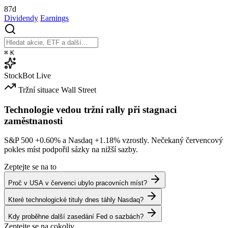
87d
Dividendy
Earnings
⌘
K
StockBot
Live
Tržní situace
Wall Street
Technologie vedou tržní rally při stagnaci
zaměstnanosti
S&P 500
+0.60%
a Nasdaq
+1.18%
vzrostly. Nečekaný červencový
pokles míst podpořil sázky na nižší sazby.
Zeptejte se na to
Proč v USA v červenci ubylo pracovních míst?
Které technologické tituly dnes táhly Nasdaq?
Kdy proběhne další zasedání Fed o sazbách?