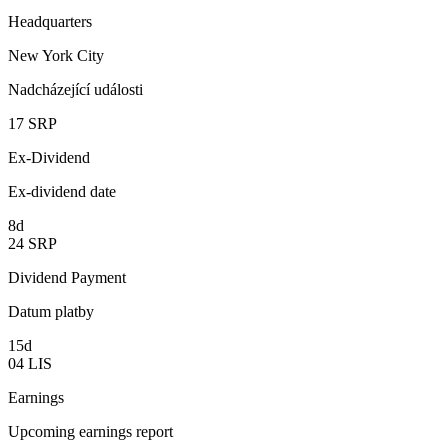
Headquarters
New York City
Nadcházející události
17
SRP
Ex-Dividend
Ex-dividend date
8d
24
SRP
Dividend Payment
Datum platby
15d
04
LIS
Earnings
Upcoming earnings report