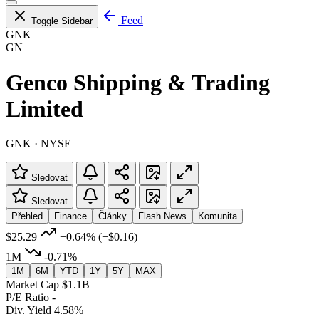
Feed
Toggle Sidebar
GNK
GN
Genco Shipping & Trading
Limited
GNK · NYSE
Sledovat
Sledovat
Přehled
Finance
Články
Flash News
Komunita
$25.29
+0.64%
(+$0.16)
1M
-0.71%
1M
6M
YTD
1Y
5Y
MAX
Market Cap
$1.1B
P/E Ratio
-
Div. Yield
4.58%