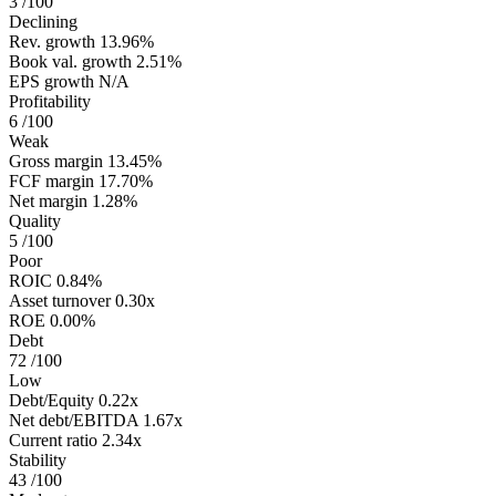
3
/100
Declining
Rev. growth
13.96%
Book val. growth
2.51%
EPS growth
N/A
Profitability
6
/100
Weak
Gross margin
13.45%
FCF margin
17.70%
Net margin
1.28%
Quality
5
/100
Poor
ROIC
0.84%
Asset turnover
0.30x
ROE
0.00%
Debt
72
/100
Low
Debt/Equity
0.22x
Net debt/EBITDA
1.67x
Current ratio
2.34x
Stability
43
/100