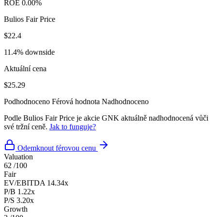
ROE
0.00%
Bulios Fair Price
$22.4
11.4% downside
Aktuální cena
$25.29
Podhodnoceno
Férová hodnota
Nadhodnoceno
Podle Bulios Fair Price je akcie GNK aktuálně nadhodnocená vůči
své tržní ceně.
Jak to funguje?
Odemknout férovou cenu
Valuation
62
/100
Fair
EV/EBITDA
14.34x
P/B
1.22x
P/S
3.20x
Growth