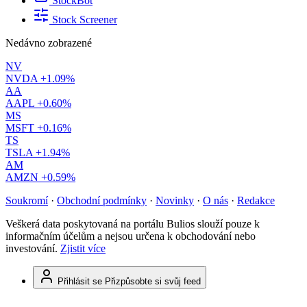
StockBot
Stock Screener
Nedávno zobrazené
NV
NVDA
+1.09%
AA
AAPL
+0.60%
MS
MSFT
+0.16%
TS
TSLA
+1.94%
AM
AMZN
+0.59%
Soukromí
·
Obchodní podmínky
·
Novinky
·
O nás
·
Redakce
Veškerá data poskytovaná na portálu Bulios slouží pouze k
informačním účelům a nejsou určena k obchodování nebo
investování.
Zjistit více
Přihlásit se
Přizpůsobte si svůj feed