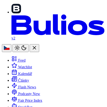
v2
Feed
Watchlist
Kalendář
Články
Flash News
Podcasty
New
Fair Price Index