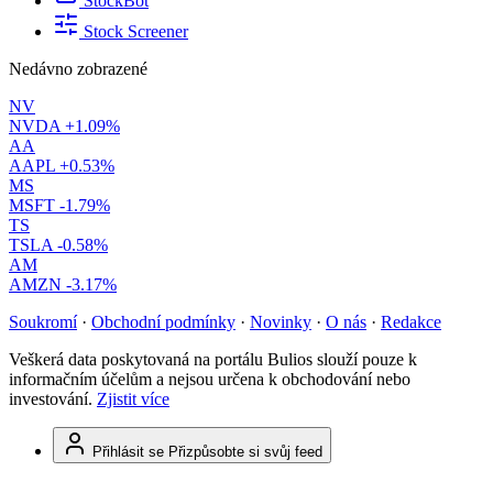
StockBot
Stock Screener
Nedávno zobrazené
NV
NVDA
+1.09%
AA
AAPL
+0.53%
MS
MSFT
-1.79%
TS
TSLA
-0.58%
AM
AMZN
-3.17%
Soukromí
·
Obchodní podmínky
·
Novinky
·
O nás
·
Redakce
Veškerá data poskytovaná na portálu Bulios slouží pouze k
informačním účelům a nejsou určena k obchodování nebo
investování.
Zjistit více
Přihlásit se
Přizpůsobte si svůj feed