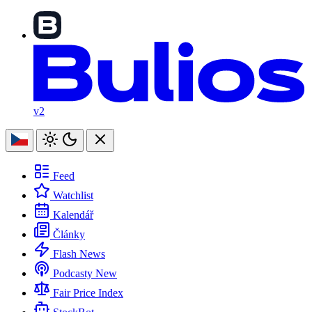
v2
Feed
Watchlist
Kalendář
Články
Flash News
Podcasty
New
Fair Price Index