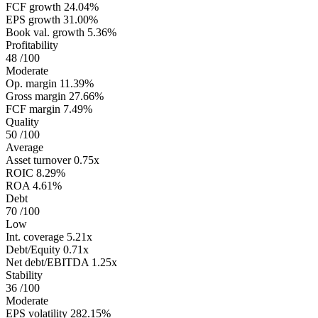
FCF growth
24.04%
EPS growth
31.00%
Book val. growth
5.36%
Profitability
48
/100
Moderate
Op. margin
11.39%
Gross margin
27.66%
FCF margin
7.49%
Quality
50
/100
Average
Asset turnover
0.75x
ROIC
8.29%
ROA
4.61%
Debt
70
/100
Low
Int. coverage
5.21x
Debt/Equity
0.71x
Net debt/EBITDA
1.25x
Stability
36
/100
Moderate
EPS volatility
282.15%