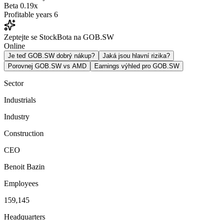
Beta
0.19x
Profitable years
6
Zeptejte se StockBota na GOB.SW
Online
Je teď GOB.SW dobrý nákup?
Jaká jsou hlavní rizika?
Porovnej GOB.SW vs AMD
Earnings výhled pro GOB.SW
Sector
Industrials
Industry
Construction
CEO
Benoit Bazin
Employees
159,145
Headquarters