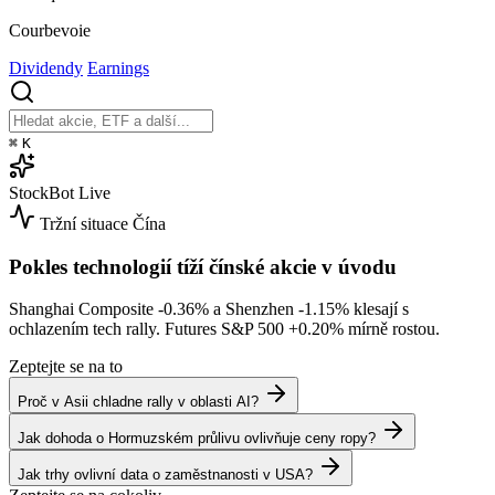
Courbevoie
Dividendy
Earnings
⌘
K
StockBot
Live
Tržní situace
Čína
Pokles technologií tíží čínské akcie v úvodu
Shanghai Composite
-0.36%
a Shenzhen
-1.15%
klesají s
ochlazením tech rally. Futures S&P 500
+0.20%
mírně rostou.
Zeptejte se na to
Proč v Asii chladne rally v oblasti AI?
Jak dohoda o Hormuzském průlivu ovlivňuje ceny ropy?
Jak trhy ovlivní data o zaměstnanosti v USA?