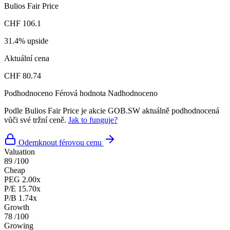
Bulios Fair Price
CHF 106.1
31.4% upside
Aktuální cena
CHF 80.74
Podhodnoceno
Férová hodnota
Nadhodnoceno
Podle Bulios Fair Price je akcie GOB.SW aktuálně podhodnocená
vůči své tržní ceně.
Jak to funguje?
Odemknout férovou cenu
Valuation
89
/100
Cheap
PEG
2.00x
P/E
15.70x
P/B
1.74x
Growth
78
/100
Growing