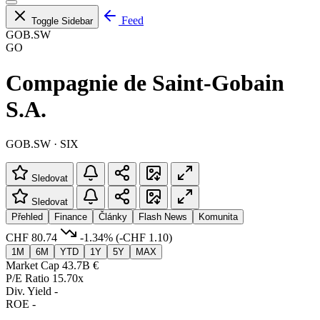
Feed
Toggle Sidebar
GOB.SW
GO
Compagnie de Saint-Gobain
S.A.
GOB.SW · SIX
Sledovat
Sledovat
Přehled
Finance
Články
Flash News
Komunita
CHF 80.74
-1.34%
(-CHF 1.10)
1M
6M
YTD
1Y
5Y
MAX
Market Cap
43.7B €
P/E Ratio
15.70x
Div. Yield
-
ROE
-