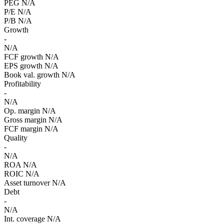
PEG
N/A
P/E
N/A
P/B
N/A
Growth
-
N/A
FCF growth
N/A
EPS growth
N/A
Book val. growth
N/A
Profitability
-
N/A
Op. margin
N/A
Gross margin
N/A
FCF margin
N/A
Quality
-
N/A
ROA
N/A
ROIC
N/A
Asset turnover
N/A
Debt
-
N/A
Int. coverage
N/A