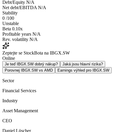
Debt/Equity
N/A
Net debt/EBITDA
N/A
Stability
0
/100
Unstable
Beta
0.10x
Profitable years
N/A
Rev. volatility
N/A
Zeptejte se StockBota na IBGX.SW
Online
Je teď IBGX.SW dobrý nákup?
Jaká jsou hlavní rizika?
Porovnej IBGX.SW vs AMD
Earnings výhled pro IBGX.SW
Sector
Financial Services
Industry
Asset Management
CEO
Daniel Lüscher