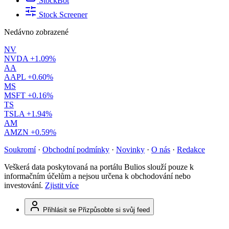
StockBot
Stock Screener
Nedávno zobrazené
NV
NVDA
+1.09%
AA
AAPL
+0.60%
MS
MSFT
+0.16%
TS
TSLA
+1.94%
AM
AMZN
+0.59%
Soukromí
·
Obchodní podmínky
·
Novinky
·
O nás
·
Redakce
Veškerá data poskytovaná na portálu Bulios slouží pouze k
informačním účelům a nejsou určena k obchodování nebo
investování.
Zjistit více
Přihlásit se
Přizpůsobte si svůj feed