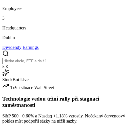
Employees
3
Headquarters
Dublin
Dividendy
Earnings
⌘
K
StockBot
Live
Tržní situace
Wall Street
Technologie vedou tržní rally při stagnaci
zaměstnanosti
S&P 500
+0.60%
a Nasdaq
+1.18%
vzrostly. Nečekaný červencový
pokles míst podpořil sázky na nižší sazby.