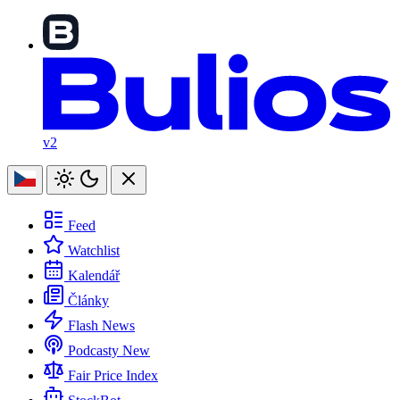
v2
Feed
Watchlist
Kalendář
Články
Flash News
Podcasty
New
Fair Price Index