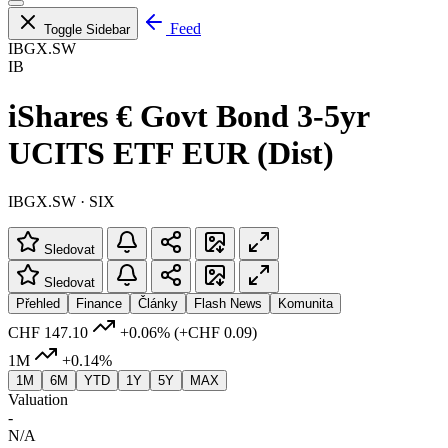
Feed
Toggle Sidebar
IBGX.SW
IB
iShares € Govt Bond 3-5yr
UCITS ETF EUR (Dist)
IBGX.SW · SIX
Sledovat
Sledovat
Přehled
Finance
Články
Flash News
Komunita
CHF 147.10
+0.06%
(+CHF 0.09)
1M
+0.14%
1M
6M
YTD
1Y
5Y
MAX
Valuation
-
N/A