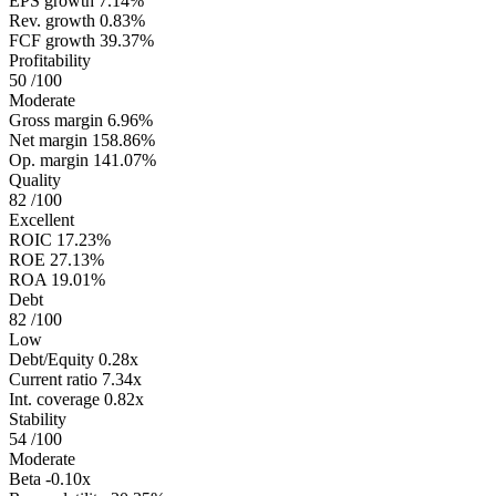
EPS growth
7.14%
Rev. growth
0.83%
FCF growth
39.37%
Profitability
50
/100
Moderate
Gross margin
6.96%
Net margin
158.86%
Op. margin
141.07%
Quality
82
/100
Excellent
ROIC
17.23%
ROE
27.13%
ROA
19.01%
Debt
82
/100
Low
Debt/Equity
0.28x
Current ratio
7.34x
Int. coverage
0.82x
Stability
54
/100
Moderate
Beta
-0.10x