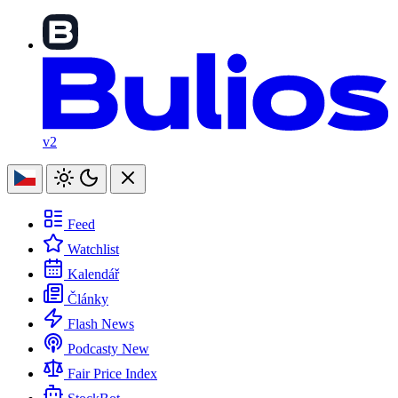
v2
Feed
Watchlist
Kalendář
Články
Flash News
Podcasty
New
Fair Price Index