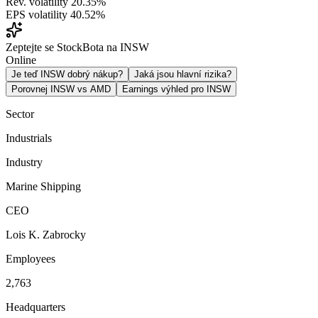
Rev. volatility
20.35%
EPS volatility
40.52%
Zeptejte se StockBota na INSW
Online
Je teď INSW dobrý nákup?
Jaká jsou hlavní rizika?
Porovnej INSW vs AMD
Earnings výhled pro INSW
Sector
Industrials
Industry
Marine Shipping
CEO
Lois K. Zabrocky
Employees
2,763
Headquarters