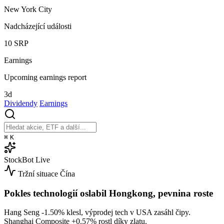
New York City
Nadcházející události
10
SRP
Earnings
Upcoming earnings report
3d
Dividendy
Earnings
⌘
K
StockBot
Live
Tržní situace
Čína
Pokles technologií oslabil Hongkong, pevnina roste
Hang Seng
-1.50%
klesl, výprodej tech v USA zasáhl čipy.
Shanghai Composite
+0.57%
rostl díky zlatu.