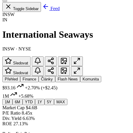
Feed
Toggle Sidebar
INSW
IN
International Seaways
INSW · NYSE
Sledovat
Sledovat
Přehled
Finance
Články
Flash News
Komunita
$93.16
+2.70%
(+$2.45)
1M
+5.68%
1M
6M
YTD
1Y
5Y
MAX
Market Cap
$4.6B
P/E Ratio
8.45x
Div. Yield
6.63%
ROE
27.13%