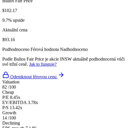
Bulios Fair Price
$102.17
9.7% upside
Aktuální cena
$93.16
Podhodnoceno
Férová hodnota
Nadhodnoceno
Podle Bulios Fair Price je akcie INSW aktuálně podhodnocená vůči
své tržní ceně.
Jak to funguje?
Odemknout férovou cenu
Valuation
82
/100
Cheap
P/E
8.45x
EV/EBITDA
3.78x
P/S
13.42x
Growth
14
/100
Declining