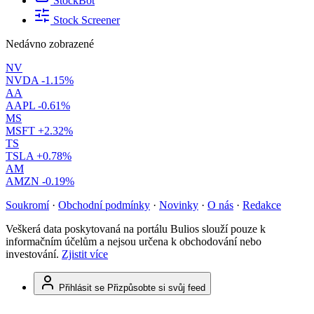
StockBot
Stock Screener
Nedávno zobrazené
NV
NVDA
-1.15%
AA
AAPL
-0.61%
MS
MSFT
+2.32%
TS
TSLA
+0.78%
AM
AMZN
-0.19%
Soukromí
·
Obchodní podmínky
·
Novinky
·
O nás
·
Redakce
Veškerá data poskytovaná na portálu Bulios slouží pouze k
informačním účelům a nejsou určena k obchodování nebo
investování.
Zjistit více
Přihlásit se
Přizpůsobte si svůj feed