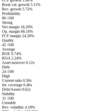
FCF growth
1.60%
Book val. growth
5.11%
Rev. growth
5.72%
Profitability
80
/100
Strong
Net margin
18.20%
Op. margin
68.16%
FCF margin
24.26%
Quality
42
/100
Average
ROE
9.74%
ROA
2.24%
Asset turnover
0.12x
Debt
24
/100
High
Current ratio
0.50x
Int. coverage
0.46x
Debt/Assets
0.62x
Stability
31
/100
Unstable
Rev. volatility
4.18%