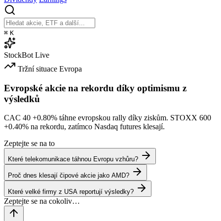
⌘
K
StockBot
Live
Tržní situace
Evropa
Evropské akcie na rekordu díky optimismu z
výsledků
CAC 40
+0.80%
táhne evropskou rally díky ziskům. STOXX 600
+0.40%
na rekordu, zatímco Nasdaq futures klesají.
Zeptejte se na to
Které telekomunikace táhnou Evropu vzhůru?
Proč dnes klesají čipové akcie jako AMD?
Které velké firmy z USA reportují výsledky?