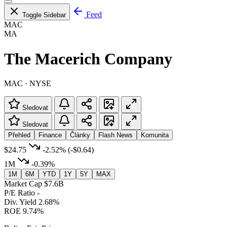
Feed
Toggle Sidebar
MAC
MA
The Macerich Company
MAC · NYSE
Sledovat
Sledovat
Přehled
Finance
Články
Flash News
Komunita
$24.75
-2.52%
(-$0.64)
1M
-0.39%
1M
6M
YTD
1Y
5Y
MAX
Market Cap
$7.6B
P/E Ratio
-
Div. Yield
2.68%
ROE
9.74%