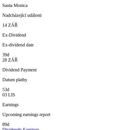
Santa Monica
Nadcházející události
14
ZÁŘ
Ex-Dividend
Ex-dividend date
39d
28
ZÁŘ
Dividend Payment
Datum platby
53d
03
LIS
Earnings
Upcoming earnings report
89d
Dividendy
Earnings