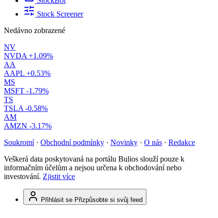
StockBot
Stock Screener
Nedávno zobrazené
NV
NVDA
+1.09%
AA
AAPL
+0.53%
MS
MSFT
-1.79%
TS
TSLA
-0.58%
AM
AMZN
-3.17%
Soukromí
·
Obchodní podmínky
·
Novinky
·
O nás
·
Redakce
Veškerá data poskytovaná na portálu Bulios slouží pouze k
informačním účelům a nejsou určena k obchodování nebo
investování.
Zjistit více
Přihlásit se
Přizpůsobte si svůj feed