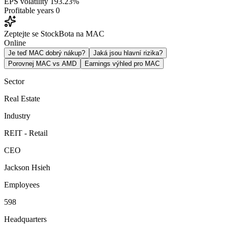
EPS volatility
193.23%
Profitable years
0
Zeptejte se StockBota na MAC
Online
Je teď MAC dobrý nákup?
Jaká jsou hlavní rizika?
Porovnej MAC vs AMD
Earnings výhled pro MAC
Sector
Real Estate
Industry
REIT - Retail
CEO
Jackson Hsieh
Employees
598
Headquarters