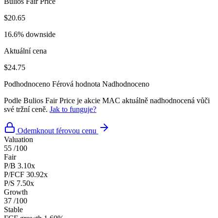
Bulios Fair Price
$20.65
16.6% downside
Aktuální cena
$24.75
Podhodnoceno
Férová hodnota
Nadhodnoceno
Podle Bulios Fair Price je akcie MAC aktuálně nadhodnocená vůči
své tržní ceně.
Jak to funguje?
Odemknout férovou cenu
Valuation
55
/100
Fair
P/B
3.10x
P/FCF
30.92x
P/S
7.50x
Growth
37
/100
Stable