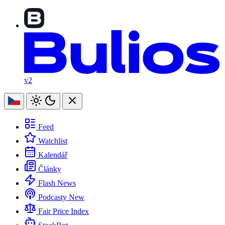
v2
Feed
Watchlist
Kalendář
Články
Flash News
Podcasty
New
Fair Price Index