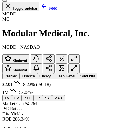
Feed
Toggle Sidebar
MODD
MO
Modular Medical, Inc.
MODD · NASDAQ
Sledovat
Sledovat
Přehled
Finance
Články
Flash News
Komunita
$2.01
-8.22%
(-$0.18)
1M
-53.04%
1M
6M
YTD
1Y
5Y
MAX
Market Cap
$4.2M
P/E Ratio
-
Div. Yield
-
ROE
286.34%