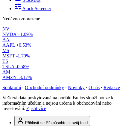
StockBot
Stock Screener
Nedávno zobrazené
NV
NVDA
+1.09%
AA
AAPL
+0.53%
MS
MSFT
-1.79%
TS
TSLA
-0.58%
AM
AMZN
-3.17%
Soukromí
·
Obchodní podmínky
·
Novinky
·
O nás
·
Redakce
Veškerá data poskytovaná na portálu Bulios slouží pouze k
informačním účelům a nejsou určena k obchodování nebo
investování.
Zjistit více
Přihlásit se
Přizpůsobte si svůj feed