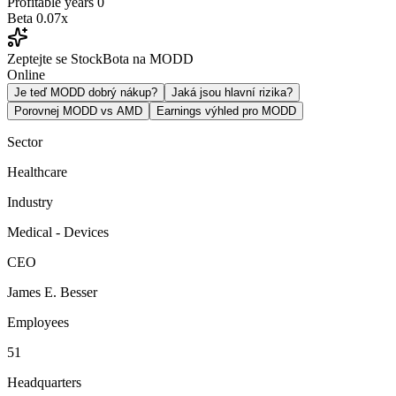
Profitable years
0
Beta
0.07x
Zeptejte se StockBota na MODD
Online
Je teď MODD dobrý nákup?
Jaká jsou hlavní rizika?
Porovnej MODD vs AMD
Earnings výhled pro MODD
Sector
Healthcare
Industry
Medical - Devices
CEO
James E. Besser
Employees
51
Headquarters