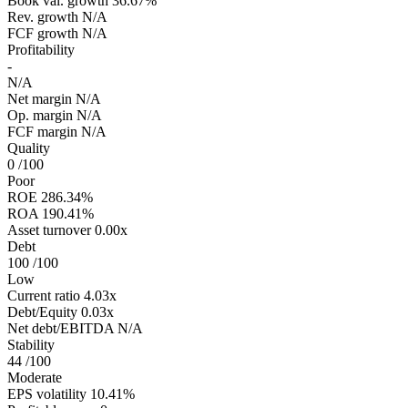
Book val. growth
36.67%
Rev. growth
N/A
FCF growth
N/A
Profitability
-
N/A
Net margin
N/A
Op. margin
N/A
FCF margin
N/A
Quality
0
/100
Poor
ROE
286.34%
ROA
190.41%
Asset turnover
0.00x
Debt
100
/100
Low
Current ratio
4.03x
Debt/Equity
0.03x
Net debt/EBITDA
N/A
Stability
44
/100
Moderate
EPS volatility
10.41%