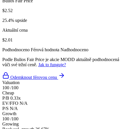
Bulios Fair Price
$2.52
25.4% upside
Aktuální cena
$2.01
Podhodnoceno
Férová hodnota
Nadhodnoceno
Podle Bulios Fair Price je akcie MODD aktuálně podhodnocená
vůči své tržní ceně.
Jak to funguje?
Odemknout férovou cenu
Valuation
100
/100
Cheap
P/B
0.33x
EV/FFO
N/A
P/S
N/A
Growth
100
/100
Growing