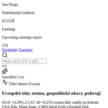
San Diego
Nadcházející události
02
ZÁŘ
Earnings
Upcoming earnings report
27d
Dividendy
Earnings
⌘
K
StockBot
Live
Tržní situace
Evropa
Evropské trhy rostou, geopolitické obavy polevují
DAX
+0.29%
a CAC 40
+0.25%
rostou díky naději na dohodu
USA-Írán. Hang Seng
-1.96%
klesá kvůli výprodeji čipů.