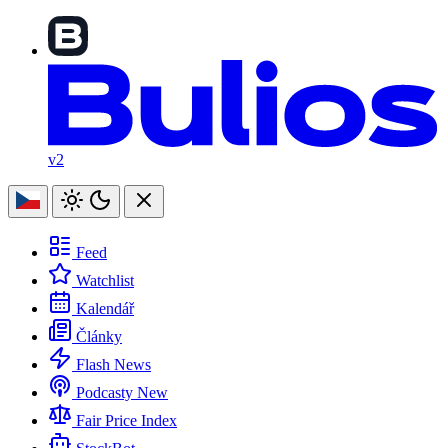
v2
Feed
Watchlist
Kalendář
Články
Flash News
Podcasty
New
Fair Price Index