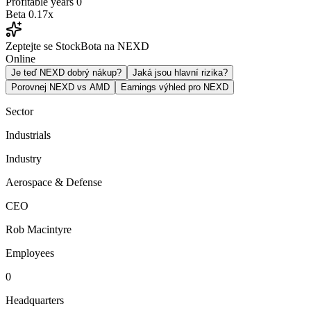
Profitable years
0
Beta
0.17x
Zeptejte se StockBota na NEXD
Online
Je teď NEXD dobrý nákup?
Jaká jsou hlavní rizika?
Porovnej NEXD vs AMD
Earnings výhled pro NEXD
Sector
Industrials
Industry
Aerospace & Defense
CEO
Rob Macintyre
Employees
0
Headquarters