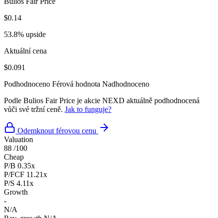
Bulios Fair Price
$0.14
53.8% upside
Aktuální cena
$0.091
Podhodnoceno
Férová hodnota
Nadhodnoceno
Podle Bulios Fair Price je akcie NEXD aktuálně podhodnocená
vůči své tržní ceně.
Jak to funguje?
Odemknout férovou cenu
Valuation
88
/100
Cheap
P/B
0.35x
P/FCF
11.21x
P/S
4.11x
Growth
-
N/A