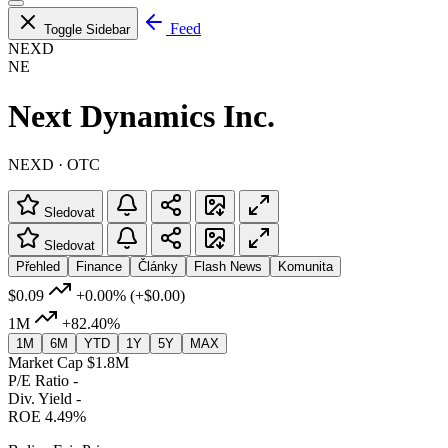
Feed
Toggle Sidebar
NEXD
NE
Next Dynamics Inc.
NEXD · OTC
Sledovat
Sledovat
Přehled
Finance
Články
Flash News
Komunita
$0.09
+0.00%
(+$0.00)
1M
+82.40%
1M
6M
YTD
1Y
5Y
MAX
Market Cap
$1.8M
P/E Ratio
-
Div. Yield
-
ROE
4.49%