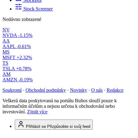
StockBot
Stock Screener
Nedávno zobrazené
NV
NVDA
-1.15%
AA
AAPL
-0.61%
MS
MSFT
+2.32%
TS
TSLA
+0.78%
AM
AMZN
-0.19%
Soukromí
·
Obchodní podmínky
·
Novinky
·
O nás
·
Redakce
Veškerá data poskytovaná na portálu Bulios slouží pouze k
informačním účelům a nejsou určena k obchodování nebo
investování.
Zjistit více
Přihlásit se
Přizpůsobte si svůj feed