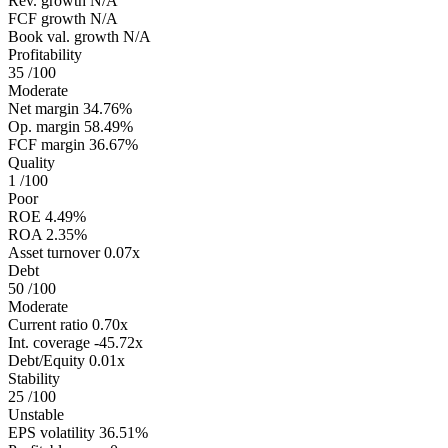
Rev. growth
N/A
FCF growth
N/A
Book val. growth
N/A
Profitability
35
/100
Moderate
Net margin
34.76%
Op. margin
58.49%
FCF margin
36.67%
Quality
1
/100
Poor
ROE
4.49%
ROA
2.35%
Asset turnover
0.07x
Debt
50
/100
Moderate
Current ratio
0.70x
Int. coverage
-45.72x
Debt/Equity
0.01x
Stability
25
/100
Unstable
EPS volatility
36.51%