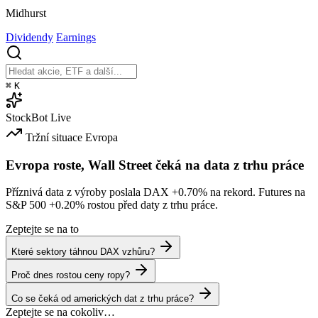
Midhurst
Dividendy
Earnings
⌘
K
StockBot
Live
Tržní situace
Evropa
Evropa roste, Wall Street čeká na data z trhu práce
Příznivá data z výroby poslala DAX
+0.70%
na rekord. Futures na
S&P 500
+0.20%
rostou před daty z trhu práce.
Zeptejte se na to
Které sektory táhnou DAX vzhůru?
Proč dnes rostou ceny ropy?
Co se čeká od amerických dat z trhu práce?