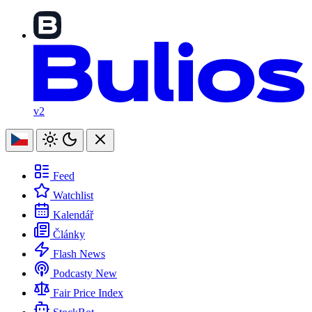
v2
Feed
Watchlist
Kalendář
Články
Flash News
Podcasty
New
Fair Price Index