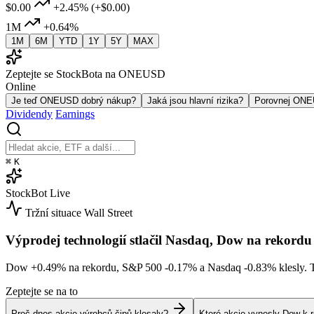
$0.00
+2.45%
(+$0.00)
1M
+0.64%
1M
6M
YTD
1Y
5Y
MAX
Zeptejte se StockBota na ONEUSD
Online
Je teď ONEUSD dobrý nákup?
Jaká jsou hlavní rizika?
Porovnej ON
Dividendy
Earnings
⌘
K
StockBot
Live
Tržní situace
Wall Street
Výprodej technologií stlačil Nasdaq, Dow na rekordu
Dow
+0.49%
na rekordu, S&P 500
-0.17%
a Nasdaq
-0.83%
klesly. 
Zeptejte se na to
Proč dnes akcie výrobců čipů klesaly?
Které akcie vynesly Dow k 