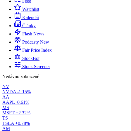
Feed
Watchlist
Kalendář
Články
Flash News
Podcasty
New
Fair Price Index
StockBot
Stock Screener
Nedávno zobrazené
NV
NVDA
-1.15%
AA
AAPL
-0.61%
MS
MSFT
+2.32%
TS
TSLA
+0.78%
AM