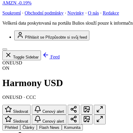
AMZN
-0.19%
Soukromí
·
Obchodní podmínky
·
Novinky
·
O nás
·
Redakce
Veškerá data poskytovaná na portálu Bulios slouží pouze k informač
Přihlásit se
Přizpůsobte si svůj feed
Feed
Toggle Sidebar
ONEUSD
ON
Harmony USD
ONEUSD · CCC
Sledovat
Cenový alert
Sledovat
Cenový alert
Přehled
Články
Flash News
Komunita