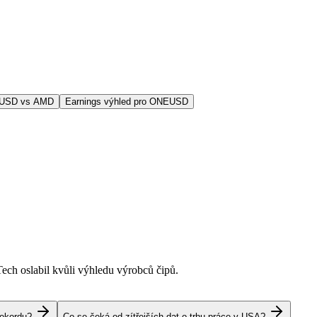
EUSD vs AMD
Earnings výhled pro ONEUSD
Tech oslabil kvůli výhledu výrobců čipů.
rekordu?
Co se čeká od zítřejších dat o trhu práce v USA?