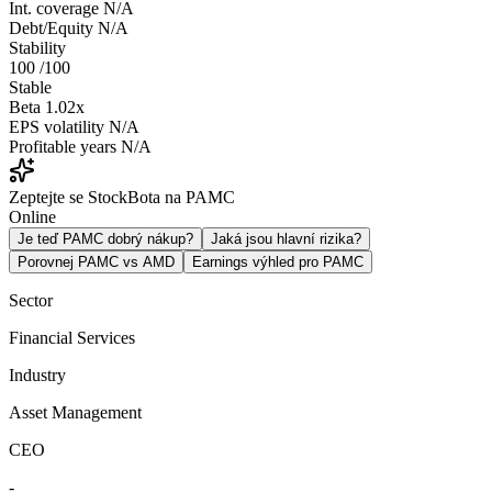
Int. coverage
N/A
Debt/Equity
N/A
Stability
100
/100
Stable
Beta
1.02x
EPS volatility
N/A
Profitable years
N/A
Zeptejte se StockBota na PAMC
Online
Je teď PAMC dobrý nákup?
Jaká jsou hlavní rizika?
Porovnej PAMC vs AMD
Earnings výhled pro PAMC
Sector
Financial Services
Industry
Asset Management
CEO
-