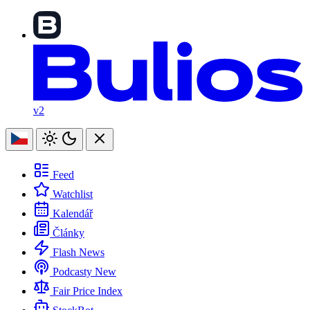
v2
Feed
Watchlist
Kalendář
Články
Flash News
Podcasty
New
Fair Price Index