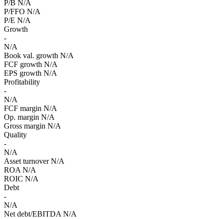
P/B
N/A
P/FFO
N/A
P/E
N/A
Growth
-
N/A
Book val. growth
N/A
FCF growth
N/A
EPS growth
N/A
Profitability
-
N/A
FCF margin
N/A
Op. margin
N/A
Gross margin
N/A
Quality
-
N/A
Asset turnover
N/A
ROA
N/A
ROIC
N/A
Debt
-
N/A
Net debt/EBITDA
N/A