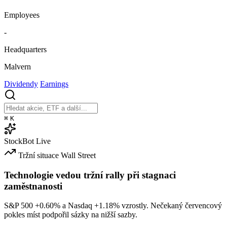
Employees
-
Headquarters
Malvern
Dividendy
Earnings
⌘
K
StockBot
Live
Tržní situace
Wall Street
Technologie vedou tržní rally při stagnaci
zaměstnanosti
S&P 500
+0.60%
a Nasdaq
+1.18%
vzrostly. Nečekaný červencový
pokles míst podpořil sázky na nižší sazby.