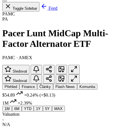
Feed
Toggle Sidebar
PAMC
PA
Pacer Lunt MidCap Multi-
Factor Alternator ETF
PAMC · AMEX
Sledovat
Sledovat
Přehled
Finance
Články
Flash News
Komunita
$54.89
+0.24%
(+$0.13)
1M
+2.39%
1M
6M
YTD
1Y
5Y
MAX
Valuation
-
N/A