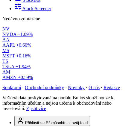
StockBot
Stock Screener
Nedávno zobrazené
NV
NVDA
+1.09%
AA
AAPL
+0.60%
MS
MSFT
+0.16%
TS
TSLA
+1.94%
AM
AMZN
+0.59%
Soukromí
·
Obchodní podmínky
·
Novinky
·
O nás
·
Redakce
Veškerá data poskytovaná na portálu Bulios slouží pouze k
informačním účelům a nejsou určena k obchodování nebo
investování.
Zjistit více
Přihlásit se
Přizpůsobte si svůj feed