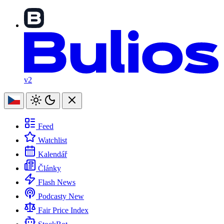
v2
Feed
Watchlist
Kalendář
Články
Flash News
Podcasty
New
Fair Price Index