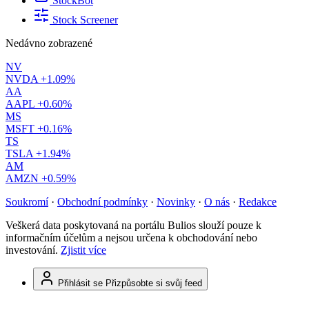
StockBot
Stock Screener
Nedávno zobrazené
NV
NVDA
+1.09%
AA
AAPL
+0.60%
MS
MSFT
+0.16%
TS
TSLA
+1.94%
AM
AMZN
+0.59%
Soukromí
·
Obchodní podmínky
·
Novinky
·
O nás
·
Redakce
Veškerá data poskytovaná na portálu Bulios slouží pouze k
informačním účelům a nejsou určena k obchodování nebo
investování.
Zjistit více
Přihlásit se
Přizpůsobte si svůj feed