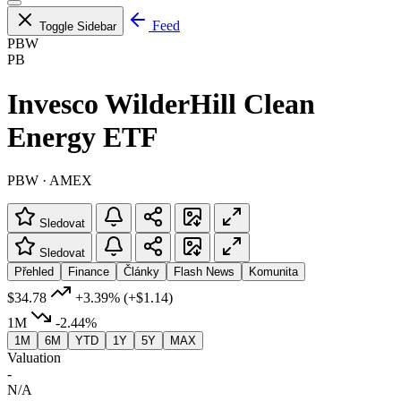
Feed
Toggle Sidebar
PBW
PB
Invesco WilderHill Clean
Energy ETF
PBW · AMEX
Sledovat
Sledovat
Přehled
Finance
Články
Flash News
Komunita
$34.78
+3.39%
(+$1.14)
1M
-2.44%
1M
6M
YTD
1Y
5Y
MAX
Valuation
-
N/A