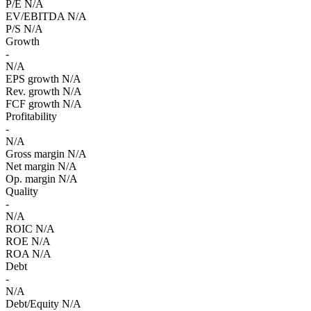
P/E
N/A
EV/EBITDA
N/A
P/S
N/A
Growth
-
N/A
EPS growth
N/A
Rev. growth
N/A
FCF growth
N/A
Profitability
-
N/A
Gross margin
N/A
Net margin
N/A
Op. margin
N/A
Quality
-
N/A
ROIC
N/A
ROE
N/A
ROA
N/A
Debt
-
N/A
Debt/Equity
N/A