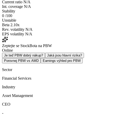
Current ratio
N/A
Int. coverage
N/A
Stability
0
/100
Unstable
Beta
2.10x
Rev. volatility
N/A
EPS volatility
N/A
Zeptejte se StockBota na PBW
Online
Je teď PBW dobrý nákup?
Jaká jsou hlavní rizika?
Porovnej PBW vs AMD
Earnings výhled pro PBW
Sector
Financial Services
Industry
Asset Management
CEO
-