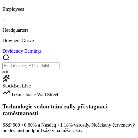
Employees
-
Headquarters
Downers Grove
Dividendy
Earnings
⌘
K
StockBot
Live
Tržní situace
Wall Street
Technologie vedou tržní rally při stagnaci
zaměstnanosti
S&P 500
+0.60%
a Nasdaq
+1.18%
vzrostly. Nečekaný červencový
pokles míst podpořil sázky na nižší sazby.