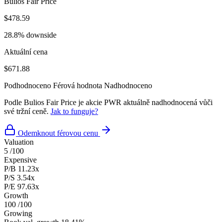
Bulios Fair Price
$478.59
28.8% downside
Aktuální cena
$671.88
Podhodnoceno
Férová hodnota
Nadhodnoceno
Podle Bulios Fair Price je akcie PWR aktuálně nadhodnocená vůči
své tržní ceně.
Jak to funguje?
Odemknout férovou cenu
Valuation
5
/100
Expensive
P/B
11.23x
P/S
3.54x
P/E
97.63x
Growth
100
/100
Growing