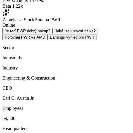
EPS volatility
19.97%
Beta
1.22x
Zeptejte se StockBota na PWR
Online
Je teď PWR dobrý nákup?
Jaká jsou hlavní rizika?
Porovnej PWR vs AMD
Earnings výhled pro PWR
Sector
Industrials
Industry
Engineering & Construction
CEO
Earl C. Austin Jr.
Employees
69,500
Headquarters