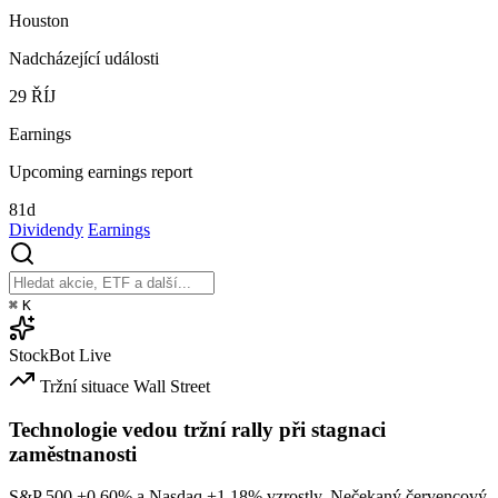
Houston
Nadcházející události
29
ŘÍJ
Earnings
Upcoming earnings report
81d
Dividendy
Earnings
⌘
K
StockBot
Live
Tržní situace
Wall Street
Technologie vedou tržní rally při stagnaci
zaměstnanosti
S&P 500
+0.60%
a Nasdaq
+1.18%
vzrostly. Nečekaný červencový