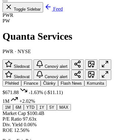
Feed
Toggle Sidebar
PWR
PW
Quanta Services
PWR · NYSE
Sledovat
Cenový alert
Sledovat
Cenový alert
Přehled
Finance
Články
Flash News
Komunita
$671.88
-1.63%
(-$11.11)
1M
+2.02%
1M
6M
YTD
1Y
5Y
MAX
Market Cap
$100.4B
P/E Ratio
97.63x
Div. Yield
0.06%
ROE
12.56%