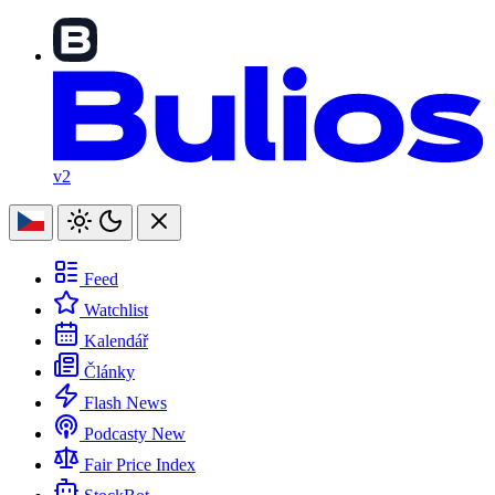
v2
Feed
Watchlist
Kalendář
Články
Flash News
Podcasty
New
Fair Price Index