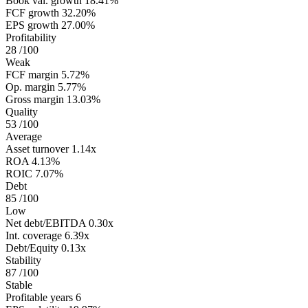
Book val. growth
18.41%
FCF growth
32.20%
EPS growth
27.00%
Profitability
28
/100
Weak
FCF margin
5.72%
Op. margin
5.77%
Gross margin
13.03%
Quality
53
/100
Average
Asset turnover
1.14x
ROA
4.13%
ROIC
7.07%
Debt
85
/100
Low
Net debt/EBITDA
0.30x
Int. coverage
6.39x
Debt/Equity
0.13x
Stability
87
/100
Stable
Profitable years
6