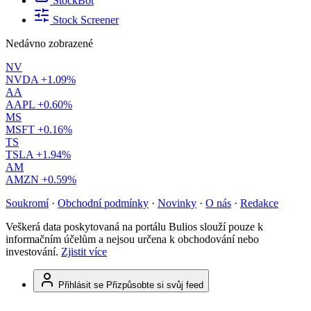
StockBot
Stock Screener
Nedávno zobrazené
NV
NVDA
+1.09%
AA
AAPL
+0.60%
MS
MSFT
+0.16%
TS
TSLA
+1.94%
AM
AMZN
+0.59%
Soukromí
·
Obchodní podmínky
·
Novinky
·
O nás
·
Redakce
Veškerá data poskytovaná na portálu Bulios slouží pouze k
informačním účelům a nejsou určena k obchodování nebo
investování.
Zjistit více
Přihlásit se
Přizpůsobte si svůj feed