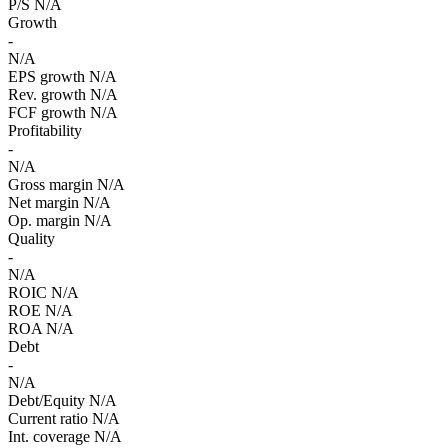
P/S
N/A
Growth
-
N/A
EPS growth
N/A
Rev. growth
N/A
FCF growth
N/A
Profitability
-
N/A
Gross margin
N/A
Net margin
N/A
Op. margin
N/A
Quality
-
N/A
ROIC
N/A
ROE
N/A
ROA
N/A
Debt
-
N/A
Debt/Equity
N/A
Current ratio
N/A
Int. coverage
N/A