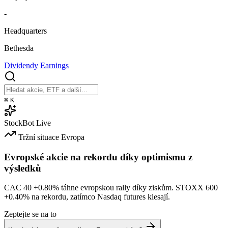
-
Headquarters
Bethesda
Dividendy
Earnings
⌘
K
StockBot
Live
Tržní situace
Evropa
Evropské akcie na rekordu díky optimismu z
výsledků
CAC 40
+0.80%
táhne evropskou rally díky ziskům. STOXX 600
+0.40%
na rekordu, zatímco Nasdaq futures klesají.
Zeptejte se na to