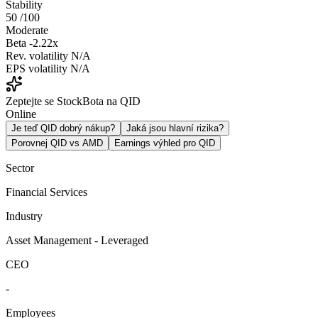
Stability
50
/100
Moderate
Beta
-2.22x
Rev. volatility
N/A
EPS volatility
N/A
Zeptejte se StockBota na QID
Online
Je teď QID dobrý nákup?
Jaká jsou hlavní rizika?
Porovnej QID vs AMD
Earnings výhled pro QID
Sector
Financial Services
Industry
Asset Management - Leveraged
CEO
-
Employees