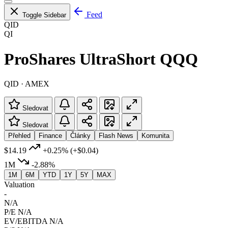
Feed
Toggle Sidebar
QID
QI
ProShares UltraShort QQQ
QID · AMEX
Sledovat
Sledovat
Přehled
Finance
Články
Flash News
Komunita
$14.19
+0.25%
(+$0.04)
1M
-2.88%
1M
6M
YTD
1Y
5Y
MAX
Valuation
-
N/A
P/E
N/A
EV/EBITDA
N/A