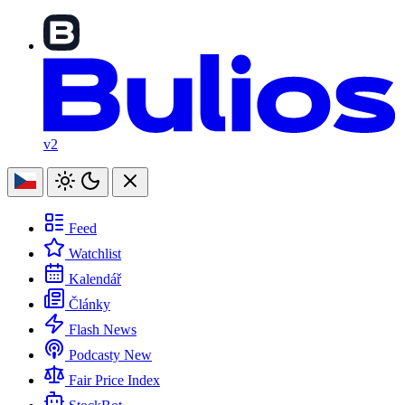
v2
Feed
Watchlist
Kalendář
Články
Flash News
Podcasty
New
Fair Price Index