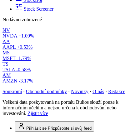
StockBot
Stock Screener
Nedávno zobrazené
NV
NVDA
+1.09%
AA
AAPL
+0.53%
MS
MSFT
-1.79%
TS
TSLA
-0.58%
AM
AMZN
-3.17%
Soukromí
·
Obchodní podmínky
·
Novinky
·
O nás
·
Redakce
Veškerá data poskytovaná na portálu Bulios slouží pouze k
informačním účelům a nejsou určena k obchodování nebo
investování.
Zjistit více
Přihlásit se
Přizpůsobte si svůj feed