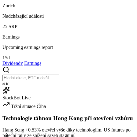
Zurich
Nadcházející události
25
SRP
Earnings
Upcoming earnings report
15d
Dividendy
Earnings
⌘
K
StockBot
Live
Tržní situace
Čína
Technologie táhnou Hong Kong při otevření vzhůru
Hang Seng
+0.53%
otevřel výše díky technologiím. US futures po
páteční rally ze snížení sazeb stagnují.