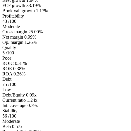
Rev. growth
1.84%
FCF growth
33.19%
Book val. growth
1.17%
Profitability
43
/100
Moderate
Gross margin
25.00%
Net margin
0.99%
Op. margin
1.26%
Quality
5
/100
Poor
ROIC
0.31%
ROE
0.38%
ROA
0.26%
Debt
75
/100
Low
Debt/Equity
0.09x
Current ratio
1.24x
Int. coverage
0.79x
Stability
56
/100
Moderate
Beta
0.57x