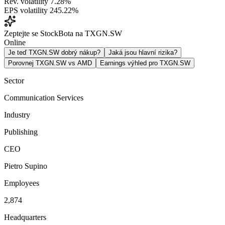
Rev. volatility
7.28%
EPS volatility
245.22%
Zeptejte se StockBota na TXGN.SW
Online
Je teď TXGN.SW dobrý nákup?
Jaká jsou hlavní rizika?
Porovnej TXGN.SW vs AMD
Earnings výhled pro TXGN.SW
Sector
Communication Services
Industry
Publishing
CEO
Pietro Supino
Employees
2,874
Headquarters