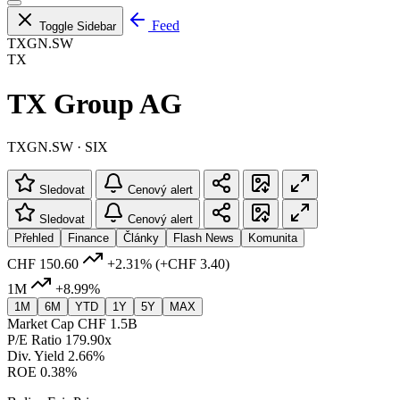
Feed
Toggle Sidebar
TXGN.SW
TX
TX Group AG
TXGN.SW · SIX
Sledovat
Cenový alert
Sledovat
Cenový alert
Přehled
Finance
Články
Flash News
Komunita
CHF 150.60
+2.31%
(+CHF 3.40)
1M
+8.99%
1M
6M
YTD
1Y
5Y
MAX
Market Cap
CHF 1.5B
P/E Ratio
179.90x
Div. Yield
2.66%
ROE
0.38%