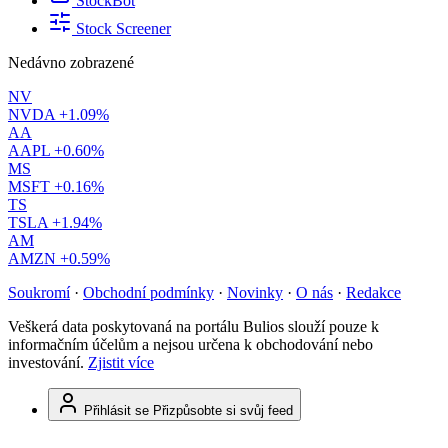
StockBot
Stock Screener
Nedávno zobrazené
NV
NVDA
+1.09%
AA
AAPL
+0.60%
MS
MSFT
+0.16%
TS
TSLA
+1.94%
AM
AMZN
+0.59%
Soukromí
·
Obchodní podmínky
·
Novinky
·
O nás
·
Redakce
Veškerá data poskytovaná na portálu Bulios slouží pouze k
informačním účelům a nejsou určena k obchodování nebo
investování.
Zjistit více
Přihlásit se
Přizpůsobte si svůj feed