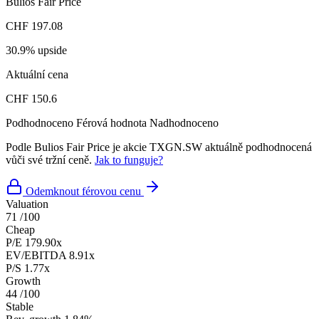
Bulios Fair Price
CHF 197.08
30.9% upside
Aktuální cena
CHF 150.6
Podhodnoceno
Férová hodnota
Nadhodnoceno
Podle Bulios Fair Price je akcie TXGN.SW aktuálně podhodnocená
vůči své tržní ceně.
Jak to funguje?
Odemknout férovou cenu
Valuation
71
/100
Cheap
P/E
179.90x
EV/EBITDA
8.91x
P/S
1.77x
Growth
44
/100
Stable