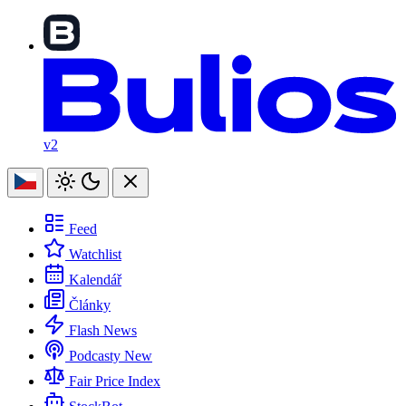
v2
Feed
Watchlist
Kalendář
Články
Flash News
Podcasty
New
Fair Price Index