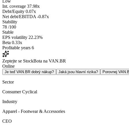
Low
Int. coverage
37.98x
Debt/Equity
0.07x
Net debt/EBITDA
-0.87x
Stability
78
/100
Stable
EPS volatility
22.23%
Beta
0.33x
Profitable years
6
Zeptejte se StockBota na VAN.BR
Online
Je teď VAN.BR dobrý nákup?
Jaká jsou hlavní rizika?
Porovnej VAN.
Sector
Consumer Cyclical
Industry
Apparel - Footwear & Accessories
CEO