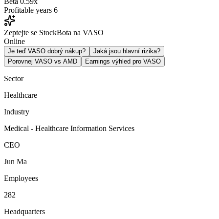
Beta
0.59x
Profitable years
6
Zeptejte se StockBota na VASO
Online
Je teď VASO dobrý nákup?
Jaká jsou hlavní rizika?
Porovnej VASO vs AMD
Earnings výhled pro VASO
Sector
Healthcare
Industry
Medical - Healthcare Information Services
CEO
Jun Ma
Employees
282
Headquarters