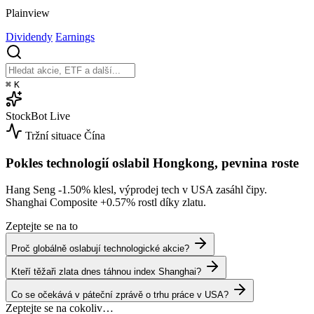
Plainview
Dividendy
Earnings
⌘
K
StockBot
Live
Tržní situace
Čína
Pokles technologií oslabil Hongkong, pevnina roste
Hang Seng
-1.50%
klesl, výprodej tech v USA zasáhl čipy.
Shanghai Composite
+0.57%
rostl díky zlatu.
Zeptejte se na to
Proč globálně oslabují technologické akcie?
Kteří těžaři zlata dnes táhnou index Shanghai?
Co se očekává v páteční zprávě o trhu práce v USA?