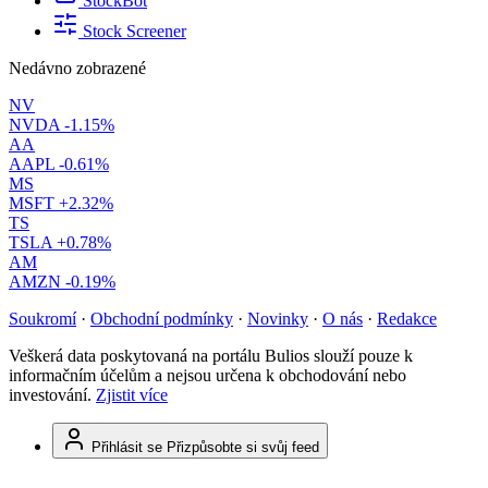
StockBot
Stock Screener
Nedávno zobrazené
NV
NVDA
-1.15%
AA
AAPL
-0.61%
MS
MSFT
+2.32%
TS
TSLA
+0.78%
AM
AMZN
-0.19%
Soukromí
·
Obchodní podmínky
·
Novinky
·
O nás
·
Redakce
Veškerá data poskytovaná na portálu Bulios slouží pouze k
informačním účelům a nejsou určena k obchodování nebo
investování.
Zjistit více
Přihlásit se
Přizpůsobte si svůj feed