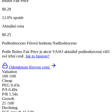
Bulios Fair Price
$0.28
12.0% upside
Aktuální cena
$0.25
Podhodnoceno
Férová hodnota
Nadhodnoceno
Podle Bulios Fair Price je akcie VASO aktuálně podhodnocená vůči
své tržní ceně.
Jak to funguje?
Odemknout férovou cenu
Valuation
100
/100
Cheap
PEG
0.43x
P/S
0.49x
P/B
1.54x
Growth
21
/100
Declining