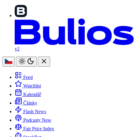
v2
Feed
Watchlist
Kalendář
Články
Flash News
Podcasty
New
Fair Price Index