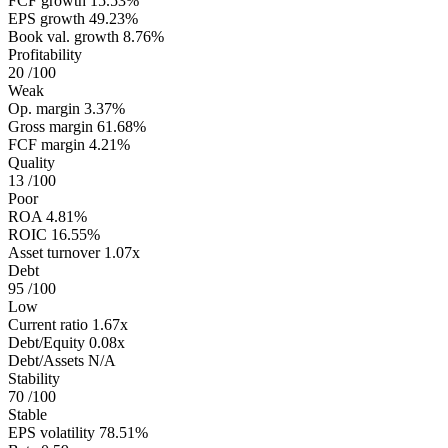
FCF growth
15.53%
EPS growth
49.23%
Book val. growth
8.76%
Profitability
20
/100
Weak
Op. margin
3.37%
Gross margin
61.68%
FCF margin
4.21%
Quality
13
/100
Poor
ROA
4.81%
ROIC
16.55%
Asset turnover
1.07x
Debt
95
/100
Low
Current ratio
1.67x
Debt/Equity
0.08x
Debt/Assets
N/A
Stability
70
/100
Stable
EPS volatility
78.51%