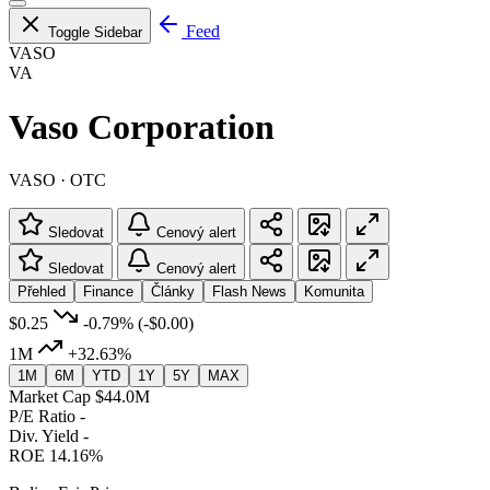
Feed
Toggle Sidebar
VASO
VA
Vaso Corporation
VASO · OTC
Sledovat
Cenový alert
Sledovat
Cenový alert
Přehled
Finance
Články
Flash News
Komunita
$0.25
-0.79%
(-$0.00)
1M
+32.63%
1M
6M
YTD
1Y
5Y
MAX
Market Cap
$44.0M
P/E Ratio
-
Div. Yield
-
ROE
14.16%