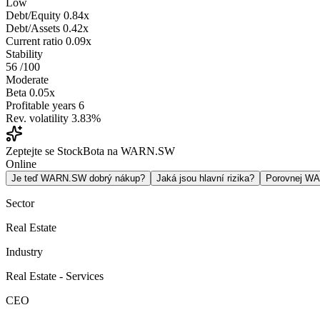
Low
Debt/Equity
0.84x
Debt/Assets
0.42x
Current ratio
0.09x
Stability
56
/100
Moderate
Beta
0.05x
Profitable years
6
Rev. volatility
3.83%
Zeptejte se StockBota na WARN.SW
Online
Je teď WARN.SW dobrý nákup?
Jaká jsou hlavní rizika?
Porovnej W
Sector
Real Estate
Industry
Real Estate - Services
CEO