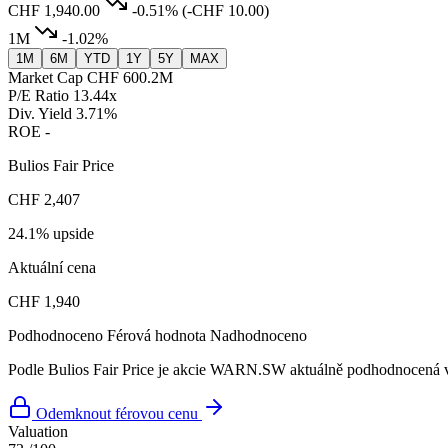
CHF 1,940.00
-0.51%
(-CHF 10.00)
1M
-1.02%
1M
6M
YTD
1Y
5Y
MAX
Market Cap
CHF 600.2M
P/E Ratio
13.44x
Div. Yield
3.71%
ROE
-
Bulios Fair Price
CHF 2,407
24.1% upside
Aktuální cena
CHF 1,940
Podhodnoceno
Férová hodnota
Nadhodnoceno
Podle Bulios Fair Price je akcie WARN.SW aktuálně podhodnocená vů
Odemknout férovou cenu
Valuation