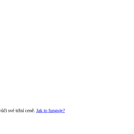
či své tržní ceně.
Jak to funguje?