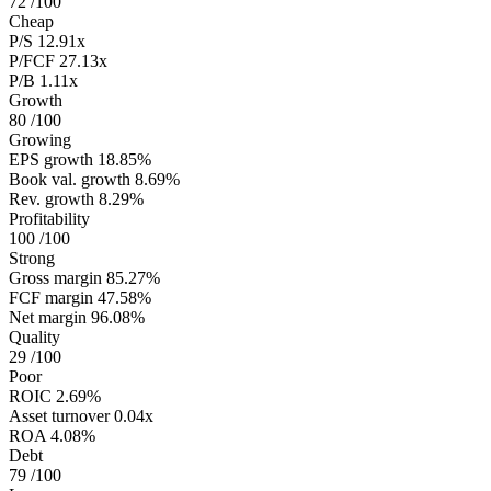
72
/100
Cheap
P/S
12.91x
P/FCF
27.13x
P/B
1.11x
Growth
80
/100
Growing
EPS growth
18.85%
Book val. growth
8.69%
Rev. growth
8.29%
Profitability
100
/100
Strong
Gross margin
85.27%
FCF margin
47.58%
Net margin
96.08%
Quality
29
/100
Poor
ROIC
2.69%
Asset turnover
0.04x
ROA
4.08%
Debt
79
/100