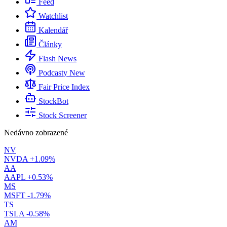
Feed
Watchlist
Kalendář
Články
Flash News
Podcasty
New
Fair Price Index
StockBot
Stock Screener
Nedávno zobrazené
NV
NVDA
+1.09%
AA
AAPL
+0.53%
MS
MSFT
-1.79%
TS
TSLA
-0.58%
AM