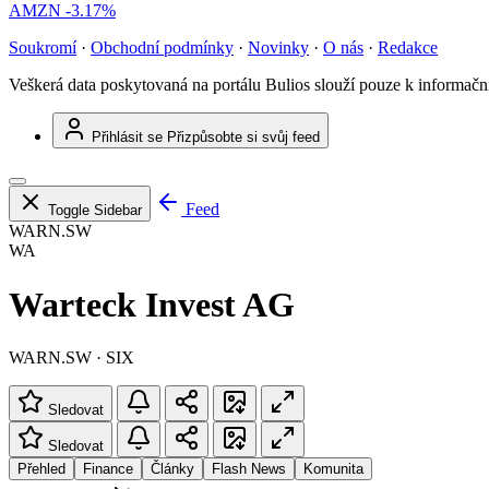
AMZN
-3.17%
Soukromí
·
Obchodní podmínky
·
Novinky
·
O nás
·
Redakce
Veškerá data poskytovaná na portálu Bulios slouží pouze k informač
Přihlásit se
Přizpůsobte si svůj feed
Feed
Toggle Sidebar
WARN.SW
WA
Warteck Invest AG
WARN.SW · SIX
Sledovat
Sledovat
Přehled
Finance
Články
Flash News
Komunita