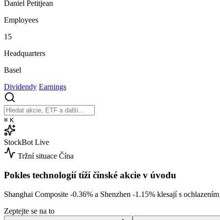
Daniel Petitjean
Employees
15
Headquarters
Basel
Dividendy
Earnings
⌘
K
StockBot
Live
Tržní situace
Čína
Pokles technologií tíží čínské akcie v úvodu
Shanghai Composite
-0.36%
a Shenzhen
-1.15%
klesají s ochlazením
Zeptejte se na to