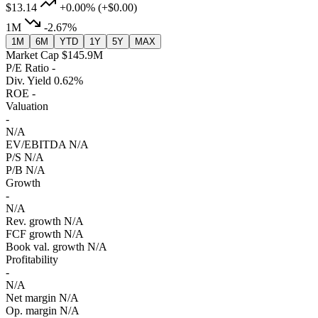
$13.14
+0.00%
(+$0.00)
1M
-2.67%
1M
6M
YTD
1Y
5Y
MAX
Market Cap
$145.9M
P/E Ratio
-
Div. Yield
0.62%
ROE
-
Valuation
-
N/A
EV/EBITDA
N/A
P/S
N/A
P/B
N/A
Growth
-
N/A
Rev. growth
N/A
FCF growth
N/A
Book val. growth
N/A
Profitability
-
N/A
Net margin
N/A
Op. margin
N/A