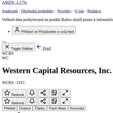
AMZN
-3.17%
Soukromí
·
Obchodní podmínky
·
Novinky
·
O nás
·
Redakce
Veškerá data poskytovaná na portálu Bulios slouží pouze k informač
Přihlásit se
Přizpůsobte si svůj feed
Feed
Toggle Sidebar
WCRS
WC
Western Capital Resources, Inc.
WCRS · OTC
Sledovat
Sledovat
Přehled
Finance
Články
Flash News
Komunita