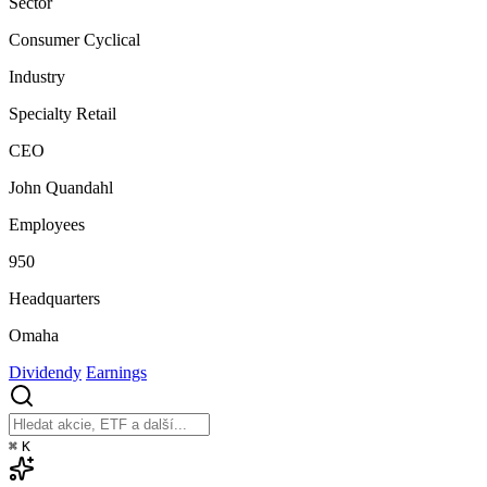
Sector
Consumer Cyclical
Industry
Specialty Retail
CEO
John Quandahl
Employees
950
Headquarters
Omaha
Dividendy
Earnings
⌘
K