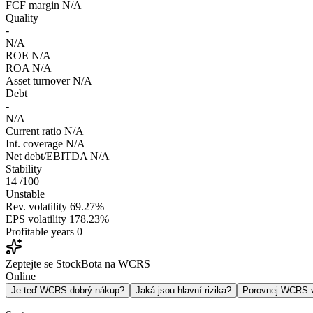
FCF margin
N/A
Quality
-
N/A
ROE
N/A
ROA
N/A
Asset turnover
N/A
Debt
-
N/A
Current ratio
N/A
Int. coverage
N/A
Net debt/EBITDA
N/A
Stability
14
/100
Unstable
Rev. volatility
69.27%
EPS volatility
178.23%
Profitable years
0
Zeptejte se StockBota na WCRS
Online
Je teď WCRS dobrý nákup?
Jaká jsou hlavní rizika?
Porovnej WCRS