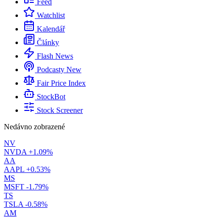
Feed
Watchlist
Kalendář
Články
Flash News
Podcasty
New
Fair Price Index
StockBot
Stock Screener
Nedávno zobrazené
NV
NVDA
+1.09%
AA
AAPL
+0.53%
MS
MSFT
-1.79%
TS
TSLA
-0.58%
AM