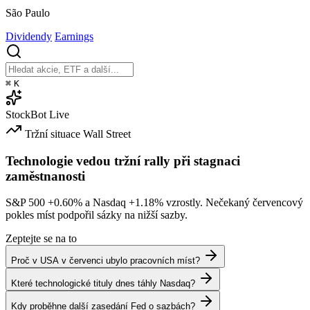
São Paulo
Dividendy
Earnings
⌘
K
StockBot
Live
Tržní situace
Wall Street
Technologie vedou tržní rally při stagnaci
zaměstnanosti
S&P 500
+0.60%
a Nasdaq
+1.18%
vzrostly. Nečekaný červencový
pokles míst podpořil sázky na nižší sazby.
Zeptejte se na to
Proč v USA v červenci ubylo pracovních míst?
Které technologické tituly dnes táhly Nasdaq?
Kdy proběhne další zasedání Fed o sazbách?