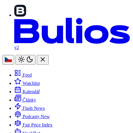
v2
Feed
Watchlist
Kalendář
Články
Flash News
Podcasty
New
Fair Price Index