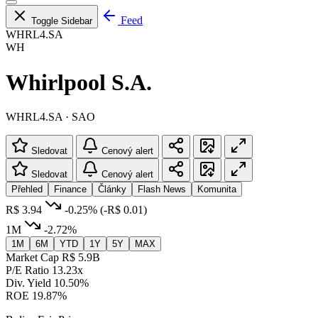
Feed
Toggle Sidebar
WHRL4.SA
WH
Whirlpool S.A.
WHRL4.SA · SAO
Sledovat
Cenový alert
Sledovat
Cenový alert
Přehled
Finance
Články
Flash News
Komunita
R$ 3.94
-0.25%
(-R$ 0.01)
1M
-2.72%
1M
6M
YTD
1Y
5Y
MAX
Market Cap
R$ 5.9B
P/E Ratio
13.23x
Div. Yield
10.50%
ROE
19.87%