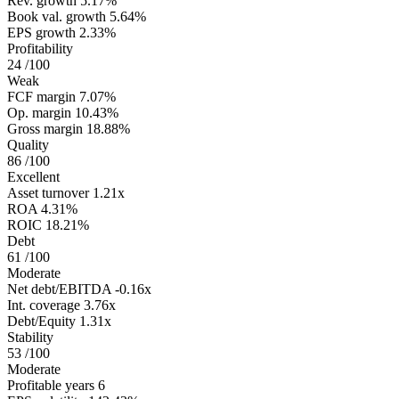
Rev. growth
5.17%
Book val. growth
5.64%
EPS growth
2.33%
Profitability
24
/100
Weak
FCF margin
7.07%
Op. margin
10.43%
Gross margin
18.88%
Quality
86
/100
Excellent
Asset turnover
1.21x
ROA
4.31%
ROIC
18.21%
Debt
61
/100
Moderate
Net debt/EBITDA
-0.16x
Int. coverage
3.76x
Debt/Equity
1.31x
Stability
53
/100
Moderate
Profitable years
6