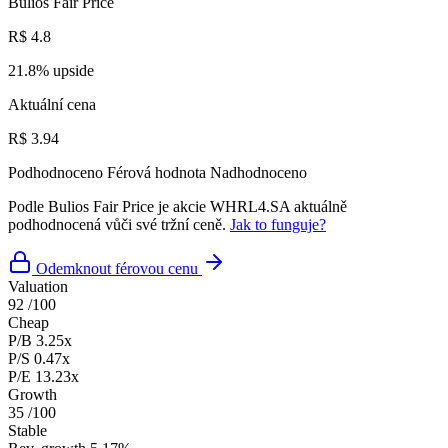
Bulios Fair Price
R$ 4.8
21.8% upside
Aktuální cena
R$ 3.94
Podhodnoceno
Férová hodnota
Nadhodnoceno
Podle Bulios Fair Price je akcie WHRL4.SA aktuálně
podhodnocená vůči své tržní ceně.
Jak to funguje?
Odemknout férovou cenu
Valuation
92
/100
Cheap
P/B
3.25x
P/S
0.47x
P/E
13.23x
Growth
35
/100
Stable