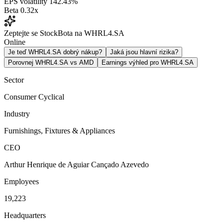
EPS volatility
142.43%
Beta
0.32x
Zeptejte se StockBota na WHRL4.SA
Online
Je teď WHRL4.SA dobrý nákup?
Jaká jsou hlavní rizika?
Porovnej WHRL4.SA vs AMD
Earnings výhled pro WHRL4.SA
Sector
Consumer Cyclical
Industry
Furnishings, Fixtures & Appliances
CEO
Arthur Henrique de Aguiar Cançado Azevedo
Employees
19,223
Headquarters