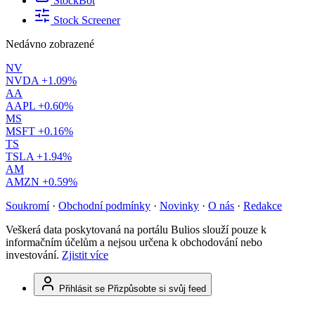
StockBot
Stock Screener
Nedávno zobrazené
NV
NVDA
+1.09%
AA
AAPL
+0.60%
MS
MSFT
+0.16%
TS
TSLA
+1.94%
AM
AMZN
+0.59%
Soukromí
·
Obchodní podmínky
·
Novinky
·
O nás
·
Redakce
Veškerá data poskytovaná na portálu Bulios slouží pouze k
informačním účelům a nejsou určena k obchodování nebo
investování.
Zjistit více
Přihlásit se
Přizpůsobte si svůj feed