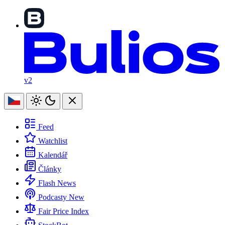
v2
Feed
Watchlist
Kalendář
Články
Flash News
Podcasty
New
Fair Price Index