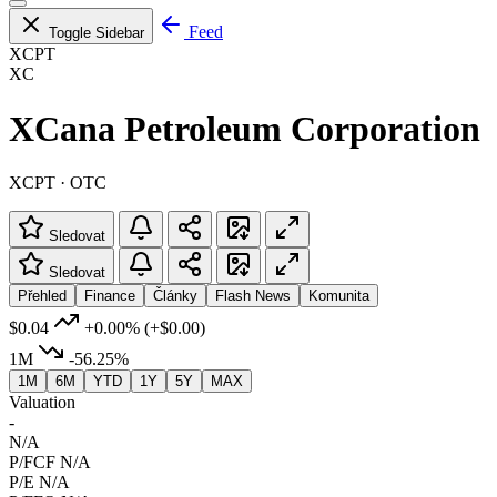
Feed
Toggle Sidebar
XCPT
XC
XCana Petroleum Corporation
XCPT · OTC
Sledovat
Sledovat
Přehled
Finance
Články
Flash News
Komunita
$0.04
+0.00%
(+$0.00)
1M
-56.25%
1M
6M
YTD
1Y
5Y
MAX
Valuation
-
N/A
P/FCF
N/A
P/E
N/A