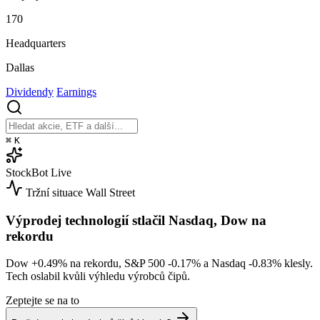
170
Headquarters
Dallas
Dividendy
Earnings
⌘
K
StockBot
Live
Tržní situace
Wall Street
Výprodej technologií stlačil Nasdaq, Dow na
rekordu
Dow
+0.49%
na rekordu, S&P 500
-0.17%
a Nasdaq
-0.83%
klesly.
Tech oslabil kvůli výhledu výrobců čipů.
Zeptejte se na to