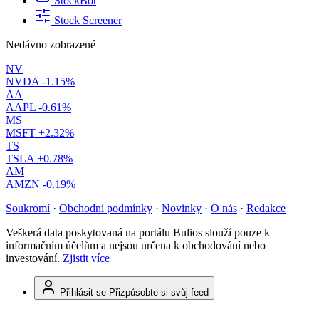
StockBot
Stock Screener
Nedávno zobrazené
NV
NVDA
-1.15%
AA
AAPL
-0.61%
MS
MSFT
+2.32%
TS
TSLA
+0.78%
AM
AMZN
-0.19%
Soukromí
·
Obchodní podmínky
·
Novinky
·
O nás
·
Redakce
Veškerá data poskytovaná na portálu Bulios slouží pouze k
informačním účelům a nejsou určena k obchodování nebo
investování.
Zjistit více
Přihlásit se
Přizpůsobte si svůj feed