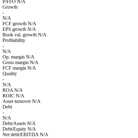
P/FFO
N/A
Growth
-
N/A
FCF growth
N/A
EPS growth
N/A
Book val. growth
N/A
Profitability
-
N/A
Op. margin
N/A
Gross margin
N/A
FCF margin
N/A
Quality
-
N/A
ROA
N/A
ROIC
N/A
Asset turnover
N/A
Debt
-
N/A
Debt/Assets
N/A
Debt/Equity
N/A
Net debt/EBITDA
N/A