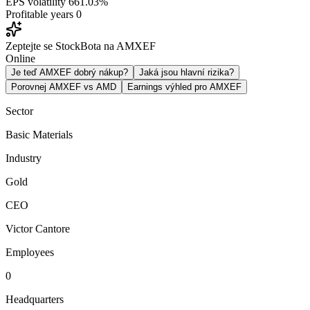
EPS volatility
661.03%
Profitable years
0
Zeptejte se StockBota na AMXEF
Online
Je teď AMXEF dobrý nákup?
Jaká jsou hlavní rizika?
Porovnej AMXEF vs AMD
Earnings výhled pro AMXEF
Sector
Basic Materials
Industry
Gold
CEO
Victor Cantore
Employees
0
Headquarters