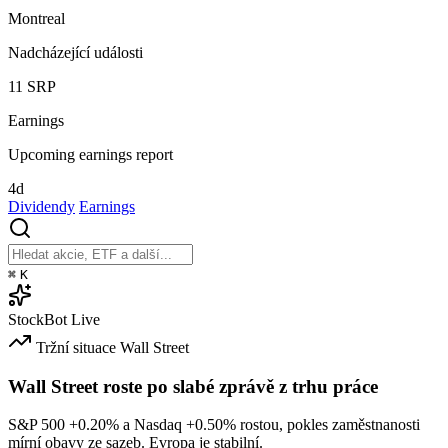
Montreal
Nadcházející události
11
SRP
Earnings
Upcoming earnings report
4d
Dividendy
Earnings
⌘
K
StockBot
Live
Tržní situace
Wall Street
Wall Street roste po slabé zprávě z trhu práce
S&P 500
+0.20%
a Nasdaq
+0.50%
rostou, pokles zaměstnanosti
mírní obavy ze sazeb. Evropa je stabilní.