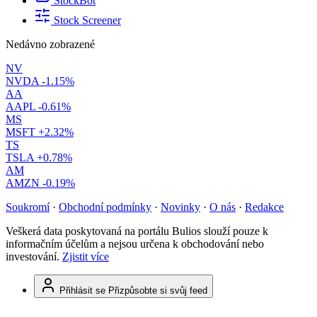
StockBot
Stock Screener
Nedávno zobrazené
NV
NVDA
-1.15%
AA
AAPL
-0.61%
MS
MSFT
+2.32%
TS
TSLA
+0.78%
AM
AMZN
-0.19%
Soukromí
·
Obchodní podmínky
·
Novinky
·
O nás
·
Redakce
Veškerá data poskytovaná na portálu Bulios slouží pouze k
informačním účelům a nejsou určena k obchodování nebo
investování.
Zjistit více
Přihlásit se
Přizpůsobte si svůj feed