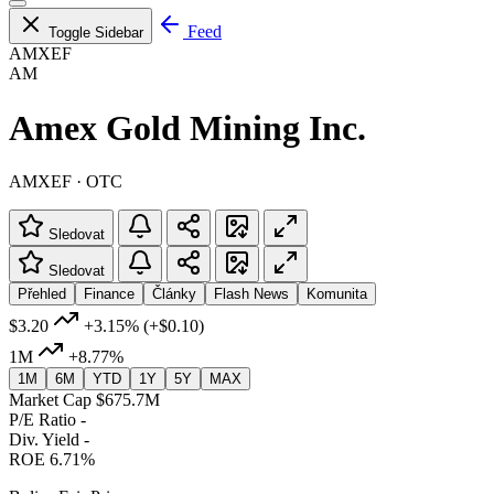
Feed
Toggle Sidebar
AMXEF
AM
Amex Gold Mining Inc.
AMXEF · OTC
Sledovat
Sledovat
Přehled
Finance
Články
Flash News
Komunita
$3.20
+3.15%
(+$0.10)
1M
+8.77%
1M
6M
YTD
1Y
5Y
MAX
Market Cap
$675.7M
P/E Ratio
-
Div. Yield
-
ROE
6.71%