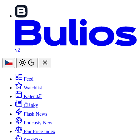
v2
Feed
Watchlist
Kalendář
Články
Flash News
Podcasty
New
Fair Price Index