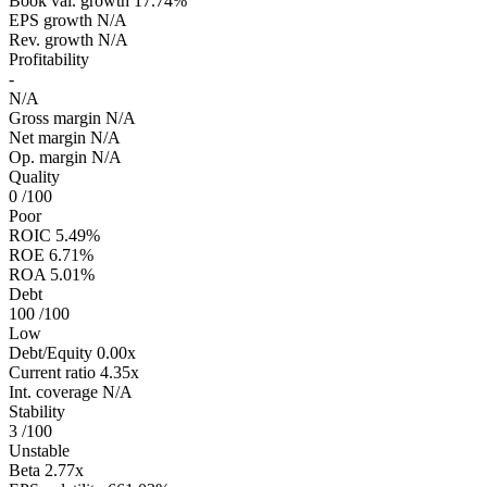
Book val. growth
17.74%
EPS growth
N/A
Rev. growth
N/A
Profitability
-
N/A
Gross margin
N/A
Net margin
N/A
Op. margin
N/A
Quality
0
/100
Poor
ROIC
5.49%
ROE
6.71%
ROA
5.01%
Debt
100
/100
Low
Debt/Equity
0.00x
Current ratio
4.35x
Int. coverage
N/A
Stability
3
/100
Unstable
Beta
2.77x