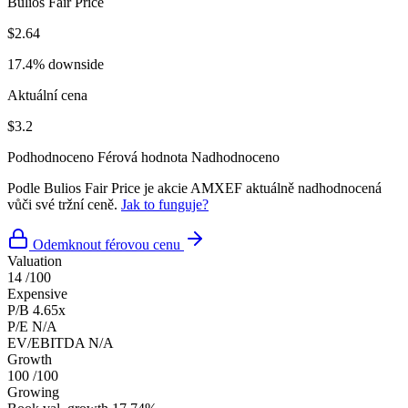
Bulios Fair Price
$2.64
17.4% downside
Aktuální cena
$3.2
Podhodnoceno
Férová hodnota
Nadhodnoceno
Podle Bulios Fair Price je akcie AMXEF aktuálně nadhodnocená
vůči své tržní ceně.
Jak to funguje?
Odemknout férovou cenu
Valuation
14
/100
Expensive
P/B
4.65x
P/E
N/A
EV/EBITDA
N/A
Growth
100
/100
Growing