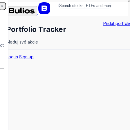
E
Přidat portfoli
Portfolio Tracker
Sleduj své akcie
not
Log in
Sign up