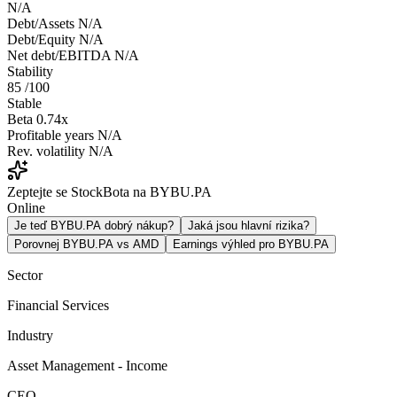
N/A
Debt/Assets
N/A
Debt/Equity
N/A
Net debt/EBITDA
N/A
Stability
85
/100
Stable
Beta
0.74x
Profitable years
N/A
Rev. volatility
N/A
Zeptejte se StockBota na BYBU.PA
Online
Je teď BYBU.PA dobrý nákup?
Jaká jsou hlavní rizika?
Porovnej BYBU.PA vs AMD
Earnings výhled pro BYBU.PA
Sector
Financial Services
Industry
Asset Management - Income
CEO