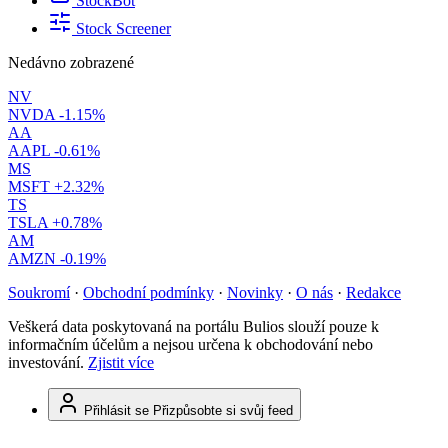
StockBot
Stock Screener
Nedávno zobrazené
NV
NVDA
-1.15%
AA
AAPL
-0.61%
MS
MSFT
+2.32%
TS
TSLA
+0.78%
AM
AMZN
-0.19%
Soukromí
·
Obchodní podmínky
·
Novinky
·
O nás
·
Redakce
Veškerá data poskytovaná na portálu Bulios slouží pouze k
informačním účelům a nejsou určena k obchodování nebo
investování.
Zjistit více
Přihlásit se
Přizpůsobte si svůj feed