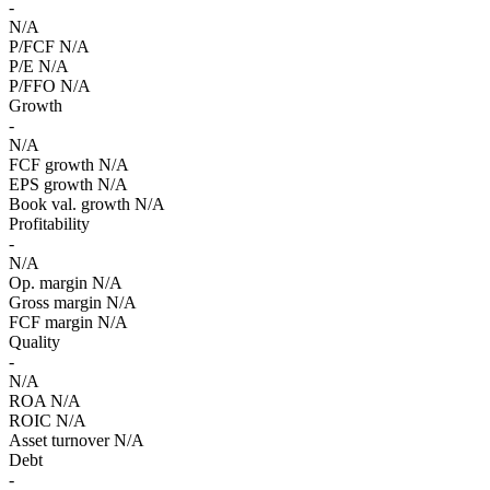
-
N/A
P/FCF
N/A
P/E
N/A
P/FFO
N/A
Growth
-
N/A
FCF growth
N/A
EPS growth
N/A
Book val. growth
N/A
Profitability
-
N/A
Op. margin
N/A
Gross margin
N/A
FCF margin
N/A
Quality
-
N/A
ROA
N/A
ROIC
N/A
Asset turnover
N/A
Debt
-