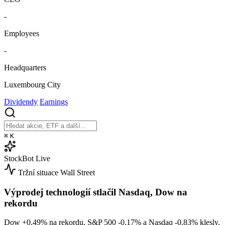
-
Employees
-
Headquarters
Luxembourg City
Dividendy
Earnings
⌘
K
StockBot
Live
Tržní situace
Wall Street
Výprodej technologií stlačil Nasdaq, Dow na
rekordu
Dow
+0.49%
na rekordu, S&P 500
-0.17%
a Nasdaq
-0.83%
klesly.