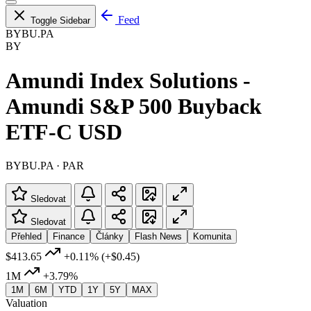
Feed
Toggle Sidebar
BYBU.PA
BY
Amundi Index Solutions -
Amundi S&P 500 Buyback
ETF-C USD
BYBU.PA · PAR
Sledovat
Sledovat
Přehled
Finance
Články
Flash News
Komunita
$413.65
+0.11%
(+$0.45)
1M
+3.79%
1M
6M
YTD
1Y
5Y
MAX
Valuation