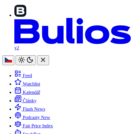
v2
Feed
Watchlist
Kalendář
Články
Flash News
Podcasty
New
Fair Price Index