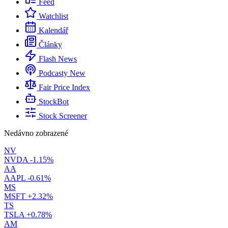
Feed
Watchlist
Kalendář
Články
Flash News
Podcasty
New
Fair Price Index
StockBot
Stock Screener
Nedávno zobrazené
NV
NVDA
-1.15%
AA
AAPL
-0.61%
MS
MSFT
+2.32%
TS
TSLA
+0.78%
AM