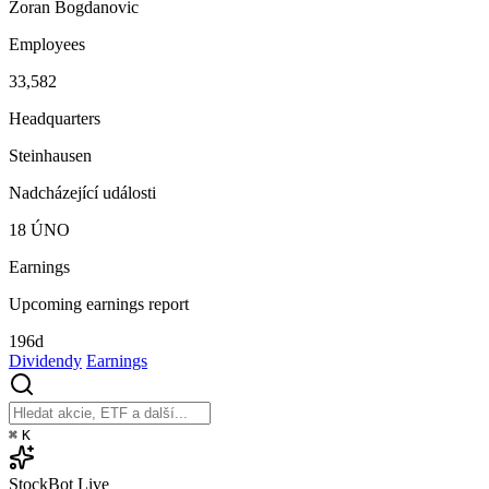
Zoran Bogdanovic
Employees
33,582
Headquarters
Steinhausen
Nadcházející události
18
ÚNO
Earnings
Upcoming earnings report
196d
Dividendy
Earnings
⌘
K
StockBot
Live