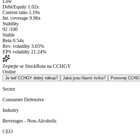
Low
Debt/Equity
1.02x
Current ratio
1.19x
Int. coverage
9.96x
Stability
92
/100
Stable
Beta
0.54x
Rev. volatility
3.65%
EPS volatility
21.24%
Zeptejte se StockBota na CCHGY
Online
Je teď CCHGY dobrý nákup?
Jaká jsou hlavní rizika?
Porovnej CCH
Sector
Consumer Defensive
Industry
Beverages - Non-Alcoholic
CEO