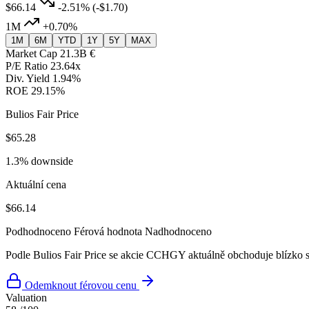
$66.14
-2.51%
(-$1.70)
1M
+0.70%
1M
6M
YTD
1Y
5Y
MAX
Market Cap
21.3B €
P/E Ratio
23.64x
Div. Yield
1.94%
ROE
29.15%
Bulios Fair Price
$65.28
1.3% downside
Aktuální cena
$66.14
Podhodnoceno
Férová hodnota
Nadhodnoceno
Podle Bulios Fair Price se akcie CCHGY aktuálně obchoduje blízko 
Odemknout férovou cenu
Valuation