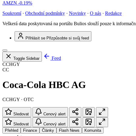
AMZN
-0.19%
Soukromí
·
Obchodní podmínky
·
Novinky
·
O nás
·
Redakce
Veškerá data poskytovaná na portálu Bulios slouží pouze k informač
Přihlásit se
Přizpůsobte si svůj feed
Feed
Toggle Sidebar
CCHGY
CC
Coca-Cola HBC AG
CCHGY · OTC
Sledovat
Cenový alert
Sledovat
Cenový alert
Přehled
Finance
Články
Flash News
Komunita