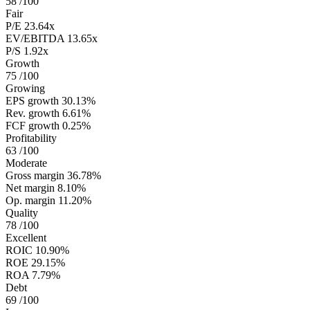
58
/100
Fair
P/E
23.64x
EV/EBITDA
13.65x
P/S
1.92x
Growth
75
/100
Growing
EPS growth
30.13%
Rev. growth
6.61%
FCF growth
0.25%
Profitability
63
/100
Moderate
Gross margin
36.78%
Net margin
8.10%
Op. margin
11.20%
Quality
78
/100
Excellent
ROIC
10.90%
ROE
29.15%
ROA
7.79%
Debt
69
/100