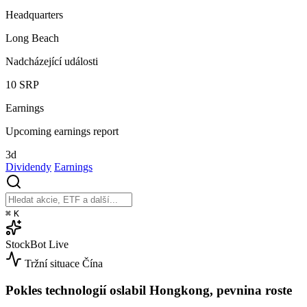
Headquarters
Long Beach
Nadcházející události
10
SRP
Earnings
Upcoming earnings report
3d
Dividendy
Earnings
⌘
K
StockBot
Live
Tržní situace
Čína
Pokles technologií oslabil Hongkong, pevnina roste