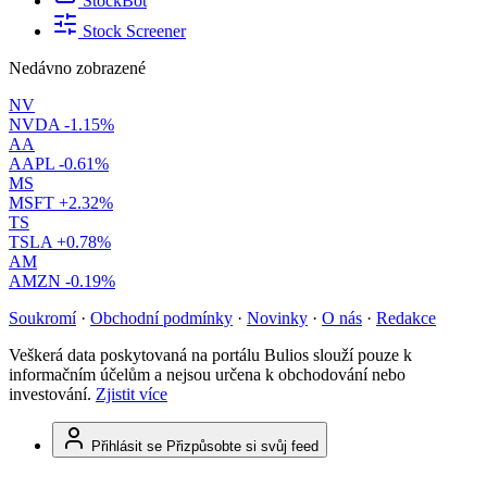
StockBot
Stock Screener
Nedávno zobrazené
NV
NVDA
-1.15%
AA
AAPL
-0.61%
MS
MSFT
+2.32%
TS
TSLA
+0.78%
AM
AMZN
-0.19%
Soukromí
·
Obchodní podmínky
·
Novinky
·
O nás
·
Redakce
Veškerá data poskytovaná na portálu Bulios slouží pouze k
informačním účelům a nejsou určena k obchodování nebo
investování.
Zjistit více
Přihlásit se
Přizpůsobte si svůj feed