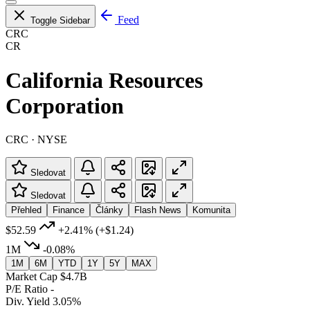
Feed
Toggle Sidebar
CRC
CR
California Resources
Corporation
CRC · NYSE
Sledovat
Sledovat
Přehled
Finance
Články
Flash News
Komunita
$52.59
+2.41%
(+$1.24)
1M
-0.08%
1M
6M
YTD
1Y
5Y
MAX
Market Cap
$4.7B
P/E Ratio
-
Div. Yield
3.05%