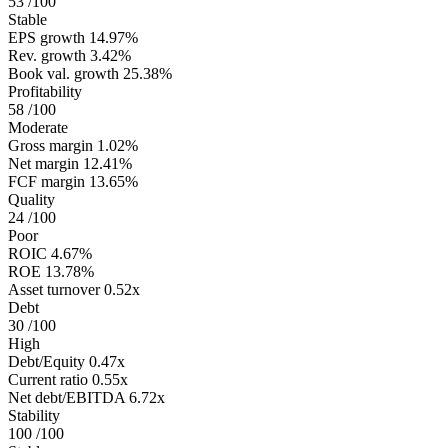
53
/100
Stable
EPS growth
14.97%
Rev. growth
3.42%
Book val. growth
25.38%
Profitability
58
/100
Moderate
Gross margin
1.02%
Net margin
12.41%
FCF margin
13.65%
Quality
24
/100
Poor
ROIC
4.67%
ROE
13.78%
Asset turnover
0.52x
Debt
30
/100
High
Debt/Equity
0.47x
Current ratio
0.55x
Net debt/EBITDA
6.72x
Stability
100
/100