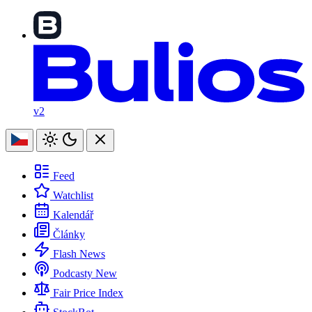
v2
Feed
Watchlist
Kalendář
Články
Flash News
Podcasty
New
Fair Price Index