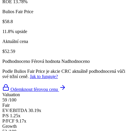
ROE
13.78%
Bulios Fair Price
$58.8
11.8% upside
Aktuální cena
$52.59
Podhodnoceno
Férová hodnota
Nadhodnoceno
Podle Bulios Fair Price je akcie CRC aktuálně podhodnocená vůči
své tržní ceně.
Jak to funguje?
Odemknout férovou cenu
Valuation
59
/100
Fair
EV/EBITDA
30.19x
P/S
1.25x
P/FCF
9.17x
Growth