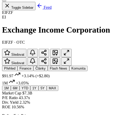
Feed
Toggle Sidebar
EIFZF
EI
Exchange Income Corporation
EIFZF · OTC
Sledovat
Sledovat
Přehled
Finance
Články
Flash News
Komunita
$91.97
+3.14%
(+$2.80)
1M
+3.05%
1M
6M
YTD
1Y
5Y
MAX
Market Cap
$7.3B
P/E Ratio
43.37x
Div. Yield
2.32%
ROE
10.56%