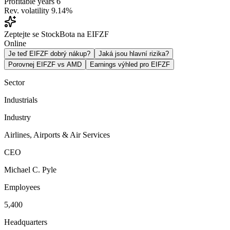
Profitable years
6
Rev. volatility
9.14%
Zeptejte se StockBota na EIFZF
Online
Je teď EIFZF dobrý nákup?
Jaká jsou hlavní rizika?
Porovnej EIFZF vs AMD
Earnings výhled pro EIFZF
Sector
Industrials
Industry
Airlines, Airports & Air Services
CEO
Michael C. Pyle
Employees
5,400
Headquarters