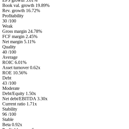
EPS growth
5.61%
Book val. growth
19.89%
Rev. growth
16.72%
Profitability
30
/100
Weak
Gross margin
24.78%
FCF margin
2.45%
Net margin
5.11%
Quality
40
/100
Average
ROIC
6.01%
Asset turnover
0.62x
ROE
10.56%
Debt
43
/100
Moderate
Debt/Equity
1.50x
Net debt/EBITDA
3.30x
Current ratio
1.71x
Stability
96
/100
Stable
Beta
0.92x