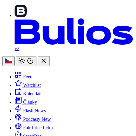
v2
Feed
Watchlist
Kalendář
Články
Flash News
Podcasty
New
Fair Price Index