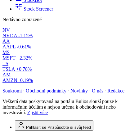
StockBot
Stock Screener
Nedávno zobrazené
NV
NVDA
-1.15%
AA
AAPL
-0.61%
MS
MSFT
+2.32%
TS
TSLA
+0.78%
AM
AMZN
-0.19%
Soukromí
·
Obchodní podmínky
·
Novinky
·
O nás
·
Redakce
Veškerá data poskytovaná na portálu Bulios slouží pouze k
informačním účelům a nejsou určena k obchodování nebo
investování.
Zjistit více
Přihlásit se
Přizpůsobte si svůj feed