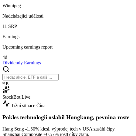
Winnipeg
Nadcházející události
11
SRP
Earnings
Upcoming earnings report
4d
Dividendy
Earnings
⌘
K
StockBot
Live
Tržní situace
Čína
Pokles technologií oslabil Hongkong, pevnina roste
Hang Seng
-1.50%
klesl, výprodej tech v USA zasáhl čipy.
Shanghai Composite
+0.57%
rostl díky zlatu.