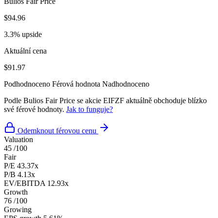
Bulios Fair Price
$94.96
3.3% upside
Aktuální cena
$91.97
Podhodnoceno
Férová hodnota
Nadhodnoceno
Podle Bulios Fair Price se akcie EIFZF aktuálně obchoduje blízko
své férové hodnoty.
Jak to funguje?
Odemknout férovou cenu
Valuation
45
/100
Fair
P/E
43.37x
P/B
4.13x
EV/EBITDA
12.93x
Growth
76
/100
Growing