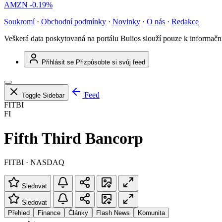
AMZN
-0.19%
Soukromí
·
Obchodní podmínky
·
Novinky
·
O nás
·
Redakce
Veškerá data poskytovaná na portálu Bulios slouží pouze k informač
Přihlásit se
Přizpůsobte si svůj feed
Feed
Toggle Sidebar
FITBI
FI
Fifth Third Bancorp
FITBI · NASDAQ
Sledovat
Sledovat
Přehled
Finance
Články
Flash News
Komunita