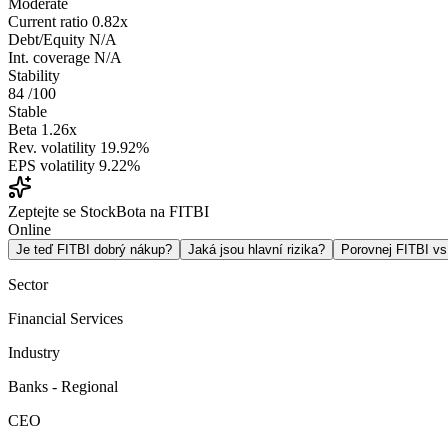
Moderate
Current ratio
0.82x
Debt/Equity
N/A
Int. coverage
N/A
Stability
84
/100
Stable
Beta
1.26x
Rev. volatility
19.92%
EPS volatility
9.22%
Zeptejte se StockBota na FITBI
Online
Je teď FITBI dobrý nákup?
Jaká jsou hlavní rizika?
Porovnej FITBI v
Sector
Financial Services
Industry
Banks - Regional
CEO