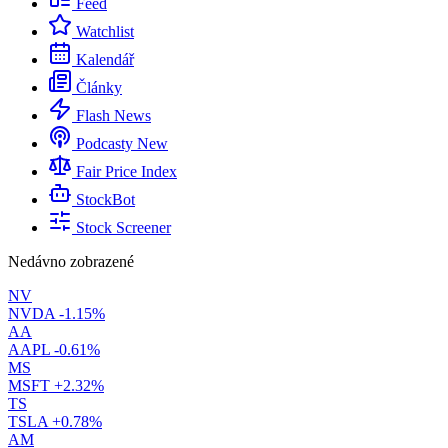
Feed
Watchlist
Kalendář
Články
Flash News
Podcasty
New
Fair Price Index
StockBot
Stock Screener
Nedávno zobrazené
NV
NVDA
-1.15%
AA
AAPL
-0.61%
MS
MSFT
+2.32%
TS
TSLA
+0.78%
AM