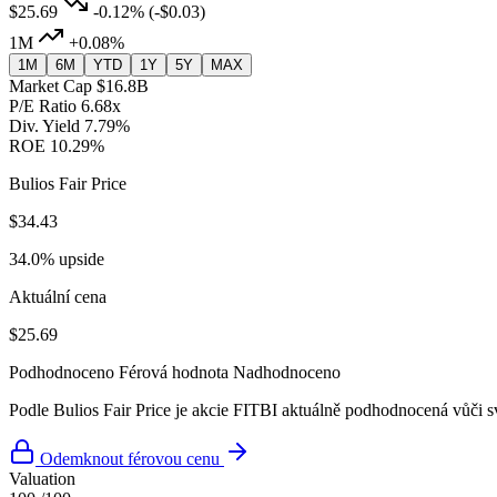
$25.69
-0.12%
(-$0.03)
1M
+0.08%
1M
6M
YTD
1Y
5Y
MAX
Market Cap
$16.8B
P/E Ratio
6.68x
Div. Yield
7.79%
ROE
10.29%
Bulios Fair Price
$34.43
34.0% upside
Aktuální cena
$25.69
Podhodnoceno
Férová hodnota
Nadhodnoceno
Podle Bulios Fair Price je akcie FITBI aktuálně podhodnocená vůči s
Odemknout férovou cenu
Valuation