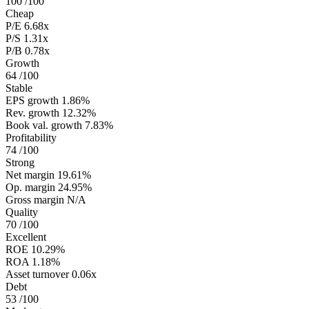
100
/100
Cheap
P/E
6.68x
P/S
1.31x
P/B
0.78x
Growth
64
/100
Stable
EPS growth
1.86%
Rev. growth
12.32%
Book val. growth
7.83%
Profitability
74
/100
Strong
Net margin
19.61%
Op. margin
24.95%
Gross margin
N/A
Quality
70
/100
Excellent
ROE
10.29%
ROA
1.18%
Asset turnover
0.06x
Debt
53
/100