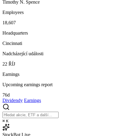
Timothy N. Spence
Employees
18,607
Headquarters
Cincinnati
Nadcházející události
22
ŘÍJ
Earnings
Upcoming earnings report
76d
Dividendy
Earnings
⌘
K
StockBot
Live