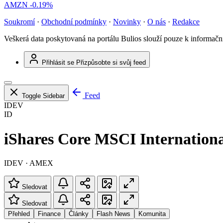
AMZN
-0.19%
Soukromí
·
Obchodní podmínky
·
Novinky
·
O nás
·
Redakce
Veškerá data poskytovaná na portálu Bulios slouží pouze k informač
Přihlásit se
Přizpůsobte si svůj feed
Feed
Toggle Sidebar
IDEV
ID
iShares Core MSCI Internation
IDEV · AMEX
Sledovat
Sledovat
Přehled
Finance
Články
Flash News
Komunita