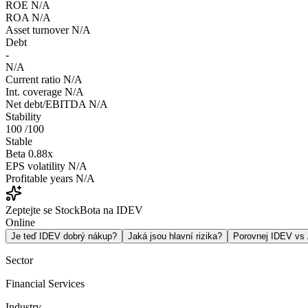
ROE
N/A
ROA
N/A
Asset turnover
N/A
Debt
-
N/A
Current ratio
N/A
Int. coverage
N/A
Net debt/EBITDA
N/A
Stability
100
/100
Stable
Beta
0.88x
EPS volatility
N/A
Profitable years
N/A
Zeptejte se StockBota na IDEV
Online
Je teď IDEV dobrý nákup?
Jaká jsou hlavní rizika?
Porovnej IDEV v
Sector
Financial Services
Industry