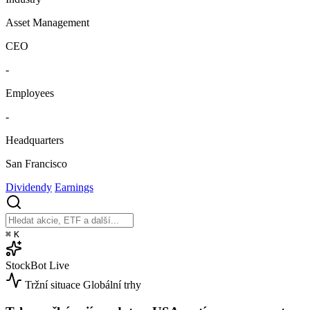
Asset Management
CEO
-
Employees
-
Headquarters
San Francisco
Dividendy
Earnings
⌘
K
StockBot
Live
Tržní situace
Globální trhy