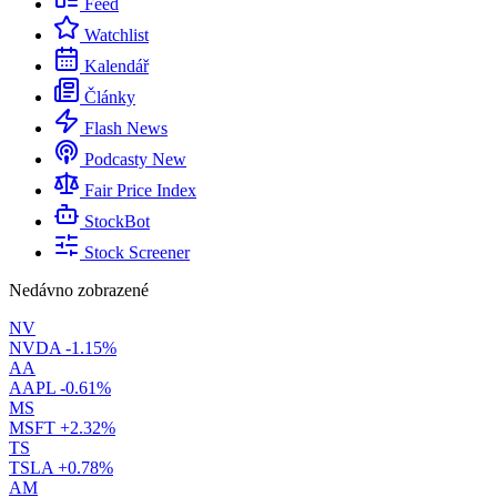
Feed
Watchlist
Kalendář
Články
Flash News
Podcasty
New
Fair Price Index
StockBot
Stock Screener
Nedávno zobrazené
NV
NVDA
-1.15%
AA
AAPL
-0.61%
MS
MSFT
+2.32%
TS
TSLA
+0.78%
AM