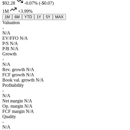
$92.28
-0.07%
(-$0.07)
1M
+3.99%
1M
6M
YTD
1Y
5Y
MAX
Valuation
-
N/A
EV/FFO
N/A
P/S
N/A
P/B
N/A
Growth
-
N/A
Rev. growth
N/A
FCF growth
N/A
Book val. growth
N/A
Profitability
-
N/A
Net margin
N/A
Op. margin
N/A
FCF margin
N/A
Quality
-
N/A