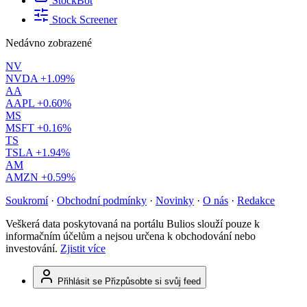
StockBot
Stock Screener
Nedávno zobrazené
NV
NVDA
+1.09%
AA
AAPL
+0.60%
MS
MSFT
+0.16%
TS
TSLA
+1.94%
AM
AMZN
+0.59%
Soukromí
·
Obchodní podmínky
·
Novinky
·
O nás
·
Redakce
Veškerá data poskytovaná na portálu Bulios slouží pouze k
informačním účelům a nejsou určena k obchodování nebo
investování.
Zjistit více
Přihlásit se
Přizpůsobte si svůj feed