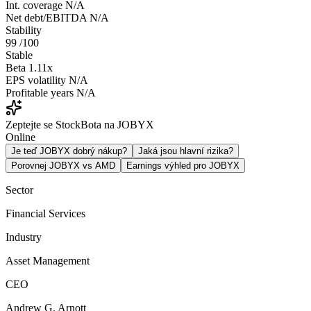
Int. coverage
N/A
Net debt/EBITDA
N/A
Stability
99
/100
Stable
Beta
1.11x
EPS volatility
N/A
Profitable years
N/A
Zeptejte se StockBota na JOBYX
Online
Je teď JOBYX dobrý nákup?
Jaká jsou hlavní rizika?
Porovnej JOBYX vs AMD
Earnings výhled pro JOBYX
Sector
Financial Services
Industry
Asset Management
CEO
Andrew G. Arnott