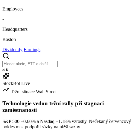
Employees
-
Headquarters
Boston
Dividendy
Earnings
⌘
K
StockBot
Live
Tržní situace
Wall Street
Technologie vedou tržní rally při stagnaci
zaměstnanosti
S&P 500
+0.60%
a Nasdaq
+1.18%
vzrostly. Nečekaný červencový
pokles míst podpořil sázky na nižší sazby.