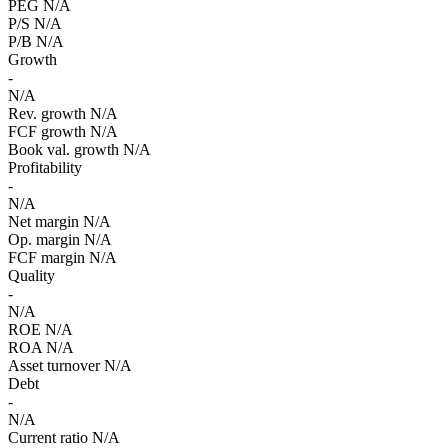
PEG
N/A
P/S
N/A
P/B
N/A
Growth
-
N/A
Rev. growth
N/A
FCF growth
N/A
Book val. growth
N/A
Profitability
-
N/A
Net margin
N/A
Op. margin
N/A
FCF margin
N/A
Quality
-
N/A
ROE
N/A
ROA
N/A
Asset turnover
N/A
Debt
-
N/A
Current ratio
N/A