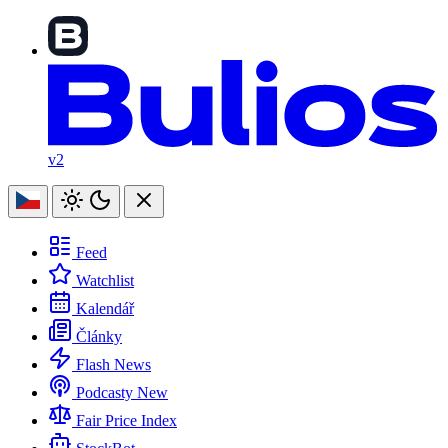
v2
Feed
Watchlist
Kalendář
Články
Flash News
Podcasty
New
Fair Price Index