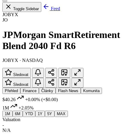
Feed
Toggle Sidebar
JOBYX
JO
JPMorgan SmartRetirement
Blend 2040 Fd R6
JOBYX · NASDAQ
Sledovat
Sledovat
Přehled
Finance
Články
Flash News
Komunita
$40.26
+0.00%
(+$0.00)
1M
+2.05%
1M
6M
YTD
1Y
5Y
MAX
Valuation
-
N/A