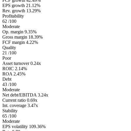
FCF growth
42.49%
EPS growth
21.12%
Rev. growth
13.29%
Profitability
62
/100
Moderate
Op. margin
9.35%
Gross margin
18.39%
FCF margin
4.22%
Quality
21
/100
Poor
Asset turnover
0.24x
ROIC
2.14%
ROA
2.45%
Debt
43
/100
Moderate
Net debt/EBITDA
3.24x
Current ratio
0.69x
Int. coverage
3.47x
Stability
65
/100
Moderate
EPS volatility
109.36%