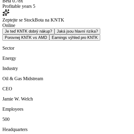
Beta
0.78x
Profitable years
5
Zeptejte se StockBota na KNTK
Online
Je teď KNTK dobrý nákup?
Jaká jsou hlavní rizika?
Porovnej KNTK vs AMD
Earnings výhled pro KNTK
Sector
Energy
Industry
Oil & Gas Midstream
CEO
Jamie W. Welch
Employees
500
Headquarters