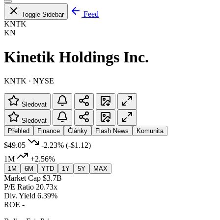
Feed
Toggle Sidebar
KNTK
KN
Kinetik Holdings Inc.
KNTK · NYSE
Sledovat
Sledovat
Přehled
Finance
Články
Flash News
Komunita
$49.05
-2.23%
(-$1.12)
1M
+2.56%
1M
6M
YTD
1Y
5Y
MAX
Market Cap
$3.7B
P/E Ratio
20.73x
Div. Yield
6.39%
ROE
-