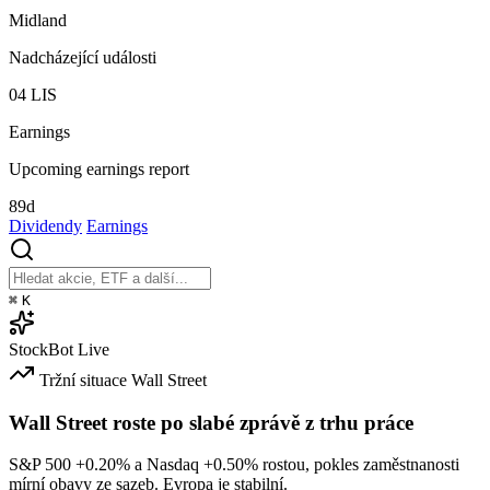
Midland
Nadcházející události
04
LIS
Earnings
Upcoming earnings report
89d
Dividendy
Earnings
⌘
K
StockBot
Live
Tržní situace
Wall Street
Wall Street roste po slabé zprávě z trhu práce
S&P 500
+0.20%
a Nasdaq
+0.50%
rostou, pokles zaměstnanosti
mírní obavy ze sazeb. Evropa je stabilní.