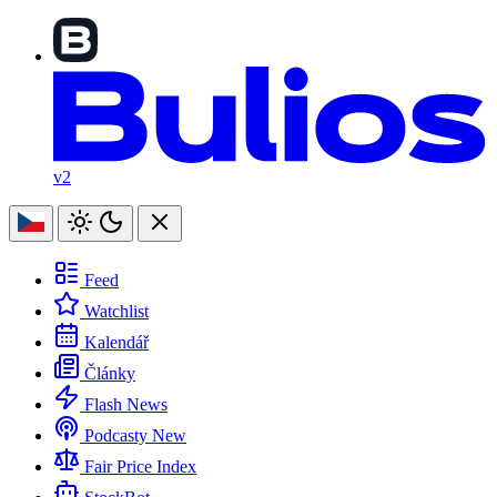
v2
Feed
Watchlist
Kalendář
Články
Flash News
Podcasty
New
Fair Price Index