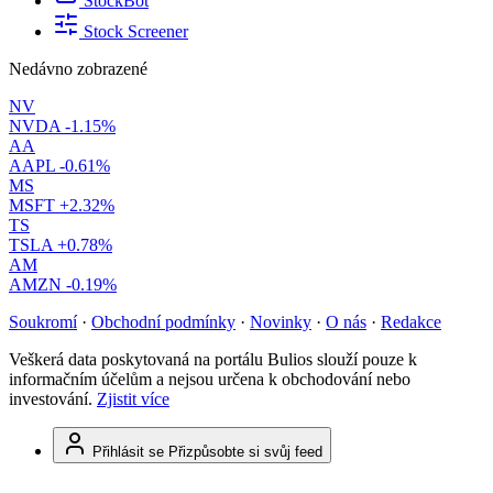
StockBot
Stock Screener
Nedávno zobrazené
NV
NVDA
-1.15%
AA
AAPL
-0.61%
MS
MSFT
+2.32%
TS
TSLA
+0.78%
AM
AMZN
-0.19%
Soukromí
·
Obchodní podmínky
·
Novinky
·
O nás
·
Redakce
Veškerá data poskytovaná na portálu Bulios slouží pouze k
informačním účelům a nejsou určena k obchodování nebo
investování.
Zjistit více
Přihlásit se
Přizpůsobte si svůj feed