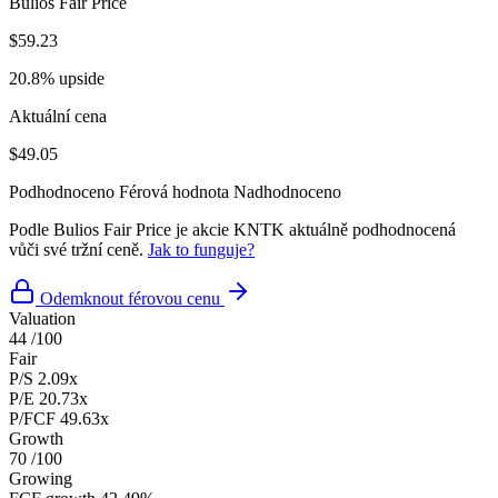
Bulios Fair Price
$59.23
20.8% upside
Aktuální cena
$49.05
Podhodnoceno
Férová hodnota
Nadhodnoceno
Podle Bulios Fair Price je akcie KNTK aktuálně podhodnocená
vůči své tržní ceně.
Jak to funguje?
Odemknout férovou cenu
Valuation
44
/100
Fair
P/S
2.09x
P/E
20.73x
P/FCF
49.63x
Growth
70
/100
Growing