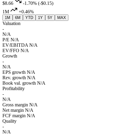
$8.66
-1.70%
(-$0.15)
1M
+0.46%
1M
6M
YTD
1Y
5Y
MAX
Valuation
-
N/A
P/E
N/A
EV/EBITDA
N/A
EV/FFO
N/A
Growth
-
N/A
EPS growth
N/A
Rev. growth
N/A
Book val. growth
N/A
Profitability
-
N/A
Gross margin
N/A
Net margin
N/A
FCF margin
N/A
Quality
-
N/A