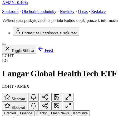
AMZN
-0.19%
Soukromí
·
Obchodní podmínky
·
Novinky
·
O nás
·
Redakce
Veškerá data poskytovaná na portálu Bulios slouží pouze k informač
Přihlásit se
Přizpůsobte si svůj feed
Feed
Toggle Sidebar
LGHT
LG
Langar Global HealthTech ETF
LGHT · AMEX
Sledovat
Sledovat
Přehled
Finance
Články
Flash News
Komunita