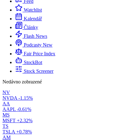
Feed
Watchlist
Kalendář
Články
Flash News
Podcasty
New
Fair Price Index
StockBot
Stock Screener
Nedávno zobrazené
NV
NVDA
-1.15%
AA
AAPL
-0.61%
MS
MSFT
+2.32%
TS
TSLA
+0.78%
AM