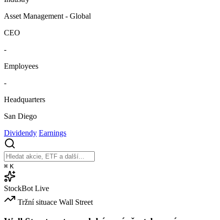
Asset Management - Global
CEO
-
Employees
-
Headquarters
San Diego
Dividendy
Earnings
⌘
K
StockBot
Live
Tržní situace
Wall Street