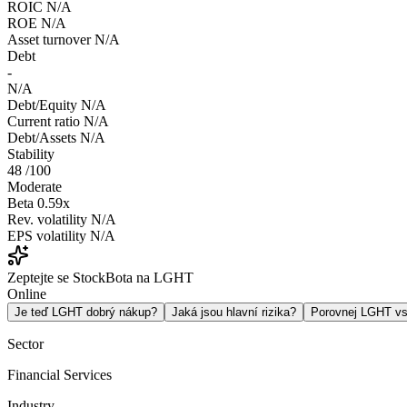
ROIC
N/A
ROE
N/A
Asset turnover
N/A
Debt
-
N/A
Debt/Equity
N/A
Current ratio
N/A
Debt/Assets
N/A
Stability
48
/100
Moderate
Beta
0.59x
Rev. volatility
N/A
EPS volatility
N/A
Zeptejte se StockBota na LGHT
Online
Je teď LGHT dobrý nákup?
Jaká jsou hlavní rizika?
Porovnej LGHT v
Sector
Financial Services
Industry