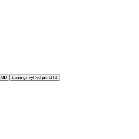
 AMD
Earnings výhled pro LITB