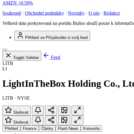
AMZN
+0.59%
Soukromí
·
Obchodní podmínky
·
Novinky
·
O nás
·
Redakce
Veškerá data poskytovaná na portálu Bulios slouží pouze k informač
Přihlásit se
Přizpůsobte si svůj feed
Feed
Toggle Sidebar
LITB
LI
LightInTheBox Holding Co., Lt
LITB · NYSE
Sledovat
Sledovat
Přehled
Finance
Články
Flash News
Komunita