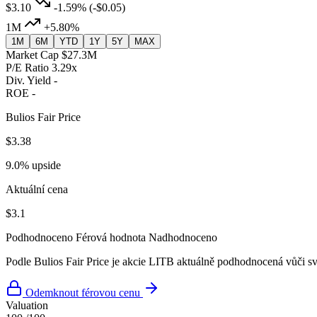
$3.10
-1.59%
(-$0.05)
1M
+5.80%
1M
6M
YTD
1Y
5Y
MAX
Market Cap
$27.3M
P/E Ratio
3.29x
Div. Yield
-
ROE
-
Bulios Fair Price
$3.38
9.0% upside
Aktuální cena
$3.1
Podhodnoceno
Férová hodnota
Nadhodnoceno
Podle Bulios Fair Price je akcie LITB aktuálně podhodnocená vůči sv
Odemknout férovou cenu
Valuation