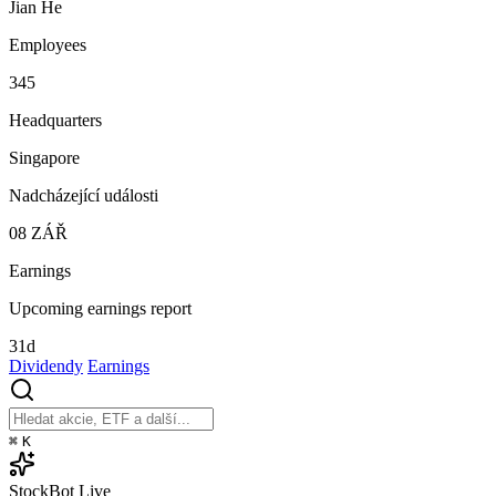
Jian He
Employees
345
Headquarters
Singapore
Nadcházející události
08
ZÁŘ
Earnings
Upcoming earnings report
31d
Dividendy
Earnings
⌘
K
StockBot
Live