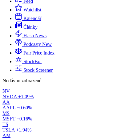
Feed
Watchlist
Kalendář
Články
Flash News
Podcasty
New
Fair Price Index
StockBot
Stock Screener
Nedávno zobrazené
NV
NVDA
+1.09%
AA
AAPL
+0.60%
MS
MSFT
+0.16%
TS
TSLA
+1.94%
AM