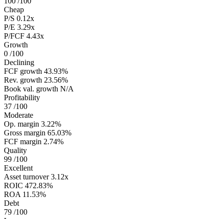
100
/100
Cheap
P/S
0.12x
P/E
3.29x
P/FCF
4.43x
Growth
0
/100
Declining
FCF growth
43.93%
Rev. growth
23.56%
Book val. growth
N/A
Profitability
37
/100
Moderate
Op. margin
3.22%
Gross margin
65.03%
FCF margin
2.74%
Quality
99
/100
Excellent
Asset turnover
3.12x
ROIC
472.83%
ROA
11.53%
Debt
79
/100