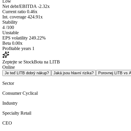
Low
Net debt/EBITDA
-2.32x
Current ratio
0.46x
Int. coverage
424.91x
Stability
4
/100
Unstable
EPS volatility
249.22%
Beta
0.00x
Profitable years
1
Zeptejte se StockBota na LITB
Online
Je teď LITB dobrý nákup?
Jaká jsou hlavní rizika?
Porovnej LITB vs
Sector
Consumer Cyclical
Industry
Specialty Retail
CEO