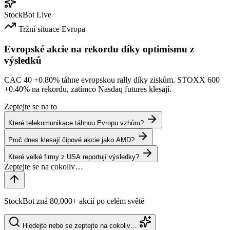
StockBot
Live
Tržní situace
Evropa
Evropské akcie na rekordu díky optimismu z
výsledků
CAC 40
+0.80%
táhne evropskou rally díky ziskům. STOXX 600
+0.40%
na rekordu, zatímco Nasdaq futures klesají.
Zeptejte se na to
Které telekomunikace táhnou Evropu vzhůru?
Proč dnes klesají čipové akcie jako AMD?
Které velké firmy z USA reportují výsledky?
StockBot zná 80,000+ akcií po celém světě
Hledejte nebo se zeptejte na cokoliv…