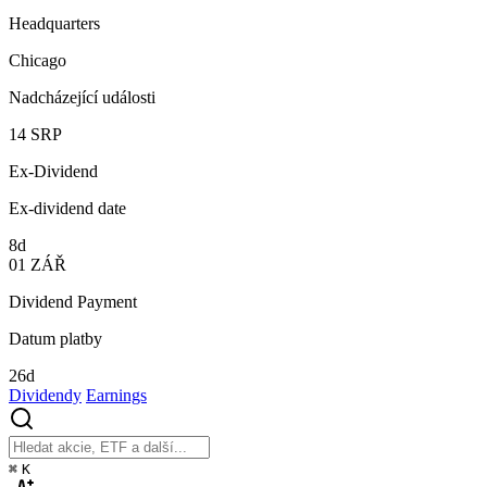
Headquarters
Chicago
Nadcházející události
14
SRP
Ex-Dividend
Ex-dividend date
8d
01
ZÁŘ
Dividend Payment
Datum platby
26d
Dividendy
Earnings
⌘
K