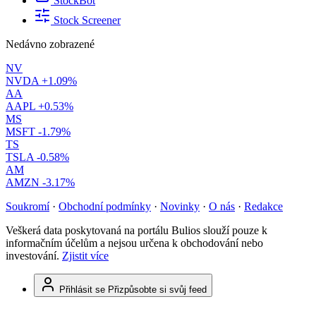
StockBot
Stock Screener
Nedávno zobrazené
NV
NVDA
+1.09%
AA
AAPL
+0.53%
MS
MSFT
-1.79%
TS
TSLA
-0.58%
AM
AMZN
-3.17%
Soukromí
·
Obchodní podmínky
·
Novinky
·
O nás
·
Redakce
Veškerá data poskytovaná na portálu Bulios slouží pouze k
informačním účelům a nejsou určena k obchodování nebo
investování.
Zjistit více
Přihlásit se
Přizpůsobte si svůj feed