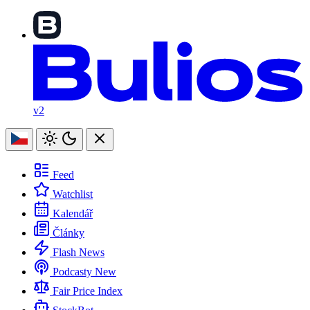
v2
Feed
Watchlist
Kalendář
Články
Flash News
Podcasty
New
Fair Price Index