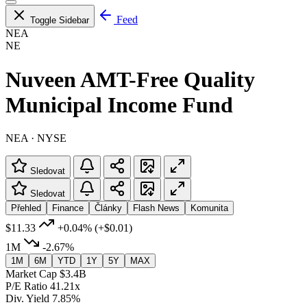
Feed
Toggle Sidebar
NEA
NE
Nuveen AMT-Free Quality
Municipal Income Fund
NEA · NYSE
Sledovat
Sledovat
Přehled
Finance
Články
Flash News
Komunita
$11.33
+0.04%
(+$0.01)
1M
-2.67%
1M
6M
YTD
1Y
5Y
MAX
Market Cap
$3.4B
P/E Ratio
41.21x
Div. Yield
7.85%