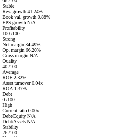
66
/100
Stable
Rev. growth
41.24%
Book val. growth
0.88%
EPS growth
N/A
Profitability
100
/100
Strong
Net margin
34.49%
Op. margin
66.20%
Gross margin
N/A
Quality
40
/100
Average
ROE
2.32%
Asset turnover
0.04x
ROA
1.37%
Debt
0
/100
High
Current ratio
0.00x
Debt/Equity
N/A
Debt/Assets
N/A
Stability
26
/100