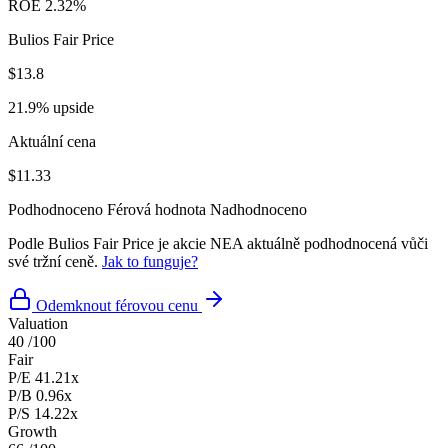
ROE
2.32%
Bulios Fair Price
$13.8
21.9% upside
Aktuální cena
$11.33
Podhodnoceno
Férová hodnota
Nadhodnoceno
Podle Bulios Fair Price je akcie NEA aktuálně podhodnocená vůči
své tržní ceně.
Jak to funguje?
Odemknout férovou cenu
Valuation
40
/100
Fair
P/E
41.21x
P/B
0.96x
P/S
14.22x
Growth