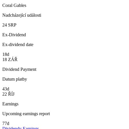
Coral Gables
Nadcházející události
24
SRP
Ex-Dividend
Ex-dividend date
18d
18
ZÁŘ
Dividend Payment
Datum platby
43d
22
ŘÍJ
Earnings
Upcoming earnings report
77d
Dividendy
Earnings