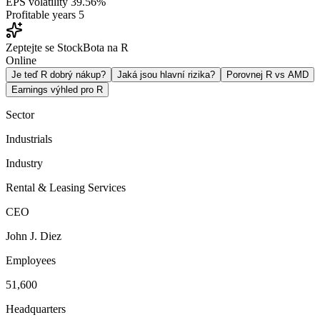
EPS volatility
39.56%
Profitable years
5
Zeptejte se StockBota na R
Online
Je teď R dobrý nákup?
Jaká jsou hlavní rizika?
Porovnej R vs AMD
Earnings výhled pro R
Sector
Industrials
Industry
Rental & Leasing Services
CEO
John J. Diez
Employees
51,600
Headquarters