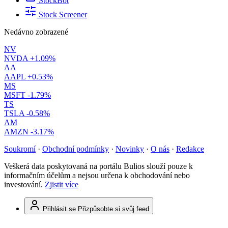
StockBot
Stock Screener
Nedávno zobrazené
NV
NVDA
+1.09%
AA
AAPL
+0.53%
MS
MSFT
-1.79%
TS
TSLA
-0.58%
AM
AMZN
-3.17%
Soukromí
·
Obchodní podmínky
·
Novinky
·
O nás
·
Redakce
Veškerá data poskytovaná na portálu Bulios slouží pouze k
informačním účelům a nejsou určena k obchodování nebo
investování.
Zjistit více
Přihlásit se
Přizpůsobte si svůj feed