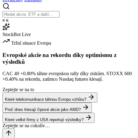
⌘
K
StockBot
Live
Tržní situace
Evropa
Evropské akcie na rekordu díky optimismu z
výsledků
CAC 40
+0.80%
táhne evropskou rally díky ziskům. STOXX 600
+0.40%
na rekordu, zatímco Nasdaq futures klesají.
Zeptejte se na to
Které telekomunikace táhnou Evropu vzhůru?
Proč dnes klesají čipové akcie jako AMD?
Které velké firmy z USA reportují výsledky?