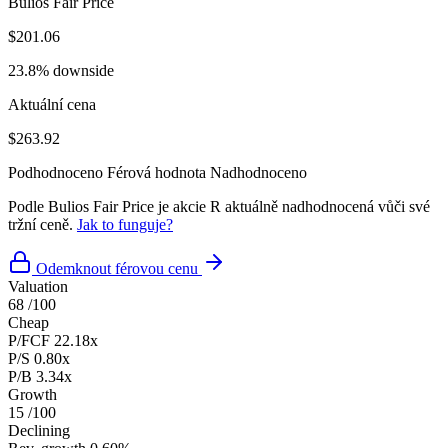
Bulios Fair Price
$201.06
23.8% downside
Aktuální cena
$263.92
Podhodnoceno
Férová hodnota
Nadhodnoceno
Podle Bulios Fair Price je akcie R aktuálně nadhodnocená vůči své
tržní ceně.
Jak to funguje?
Odemknout férovou cenu
Valuation
68
/100
Cheap
P/FCF
22.18x
P/S
0.80x
P/B
3.34x
Growth
15
/100
Declining