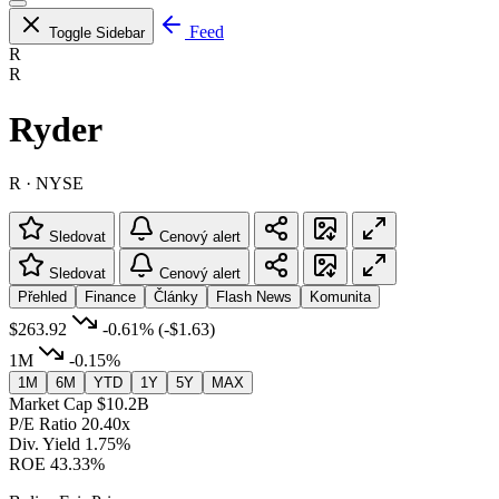
Feed
Toggle Sidebar
R
R
Ryder
R · NYSE
Sledovat
Cenový alert
Sledovat
Cenový alert
Přehled
Finance
Články
Flash News
Komunita
$263.92
-0.61%
(-$1.63)
1M
-0.15%
1M
6M
YTD
1Y
5Y
MAX
Market Cap
$10.2B
P/E Ratio
20.40x
Div. Yield
1.75%
ROE
43.33%