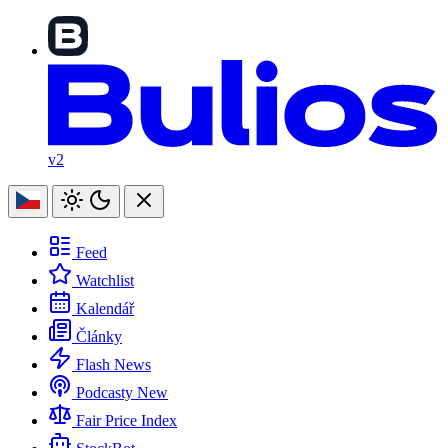
v2
Feed
Watchlist
Kalendář
Články
Flash News
Podcasty
New
Fair Price Index