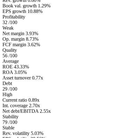
Rev. growth
0.60%
Book val. growth
1.29%
EPS growth
10.88%
Profitability
32
/100
Weak
Net margin
3.93%
Op. margin
8.73%
FCF margin
3.62%
Quality
56
/100
Average
ROE
43.33%
ROA
3.05%
Asset turnover
0.77x
Debt
29
/100
High
Current ratio
0.89x
Int. coverage
2.70x
Net debt/EBITDA
2.55x
Stability
79
/100
Stable
Rev. volatility
5.03%