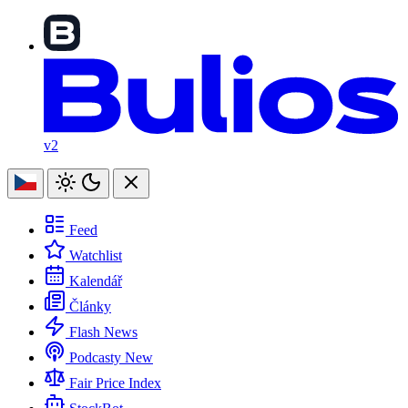
v2
Feed
Watchlist
Kalendář
Články
Flash News
Podcasty
New
Fair Price Index