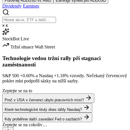
Porovnej RDDUSD vs AMD
Earnings výhled pro RDDUSD
Dividendy
Earnings
⌘
K
StockBot
Live
Tržní situace
Wall Street
Technologie vedou tržní rally při stagnaci
zaměstnanosti
S&P 500
+0.60%
a Nasdaq
+1.18%
vzrostly. Nečekaný červencový
pokles míst podpořil sázky na nižší sazby.
Zeptejte se na to
Proč v USA v červenci ubylo pracovních míst?
Které technologické tituly dnes táhly Nasdaq?
Kdy proběhne další zasedání Fed o sazbách?