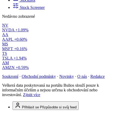
StockBot
Stock Screener
Nedávno zobrazené
NV
NVDA
+1.09%
AA
AAPL
+0.60%
MS
MSFT
+0.16%
TS
TSLA
+1.94%
AM
AMZN
+0.59%
Soukromí
·
Obchodní podmínky
·
Novinky
·
O nás
·
Redakce
Veškerá data poskytovaná na portálu Bulios slouží pouze k
informačním účelům a nejsou určena k obchodování nebo
investování.
Zjistit více
Přihlásit se
Přizpůsobte si svůj feed