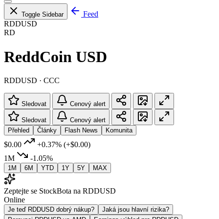
Feed
Toggle Sidebar
RDDUSD
RD
ReddCoin USD
RDDUSD · CCC
Sledovat
Cenový alert
Sledovat
Cenový alert
Přehled
Články
Flash News
Komunita
$0.00
+0.37%
(+$0.00)
1M
-1.05%
1M
6M
YTD
1Y
5Y
MAX
Zeptejte se StockBota na RDDUSD
Online
Je teď RDDUSD dobrý nákup?
Jaká jsou hlavní rizika?