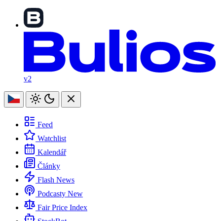
v2
Feed
Watchlist
Kalendář
Články
Flash News
Podcasty
New
Fair Price Index