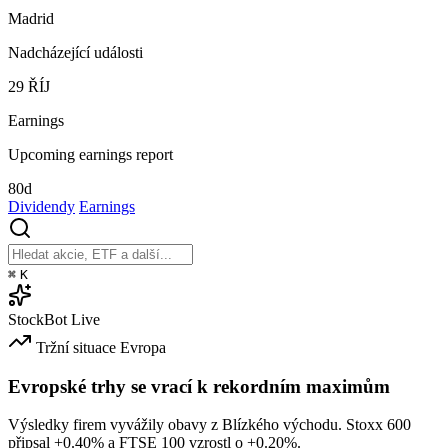
Madrid
Nadcházející události
29
ŘÍJ
Earnings
Upcoming earnings report
80d
Dividendy
Earnings
⌘
K
StockBot
Live
Tržní situace
Evropa
Evropské trhy se vrací k rekordním maximům
Výsledky firem vyvážily obavy z Blízkého východu. Stoxx 600
připsal
+0.40%
a FTSE 100 vzrostl o
+0.20%
.