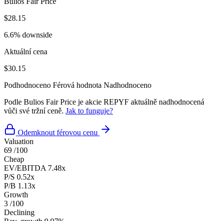
Bulios Fair Price
$28.15
6.6% downside
Aktuální cena
$30.15
Podhodnoceno
Férová hodnota
Nadhodnoceno
Podle Bulios Fair Price je akcie REPYF aktuálně nadhodnocená
vůči své tržní ceně.
Jak to funguje?
Odemknout férovou cenu
Valuation
69
/100
Cheap
EV/EBITDA
7.48x
P/S
0.52x
P/B
1.13x
Growth
3
/100
Declining