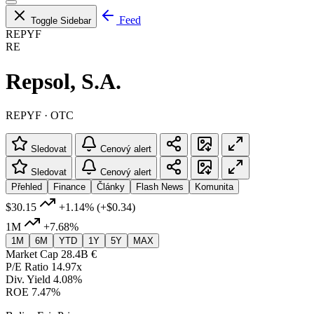
Feed
Toggle Sidebar
REPYF
RE
Repsol, S.A.
REPYF · OTC
Sledovat
Cenový alert
Sledovat
Cenový alert
Přehled
Finance
Články
Flash News
Komunita
$30.15
+1.14%
(+$0.34)
1M
+7.68%
1M
6M
YTD
1Y
5Y
MAX
Market Cap
28.4B €
P/E Ratio
14.97x
Div. Yield
4.08%
ROE
7.47%