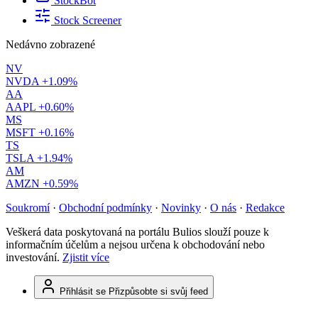
StockBot
Stock Screener
Nedávno zobrazené
NV
NVDA
+1.09%
AA
AAPL
+0.60%
MS
MSFT
+0.16%
TS
TSLA
+1.94%
AM
AMZN
+0.59%
Soukromí
·
Obchodní podmínky
·
Novinky
·
O nás
·
Redakce
Veškerá data poskytovaná na portálu Bulios slouží pouze k
informačním účelům a nejsou určena k obchodování nebo
investování.
Zjistit více
Přihlásit se
Přizpůsobte si svůj feed