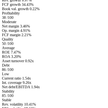
Rev. growth
9.97%
FCF growth
34.43%
Book val. growth
0.22%
Profitability
38
/100
Moderate
Net margin
3.46%
Op. margin
4.91%
FCF margin
2.21%
Quality
50
/100
Average
ROE
7.47%
ROA
3.20%
Asset turnover
0.92x
Debt
86
/100
Low
Current ratio
1.54x
Int. coverage
9.26x
Net debt/EBITDA
1.94x
Stability
85
/100
Stable
Rev. volatility
10.41%