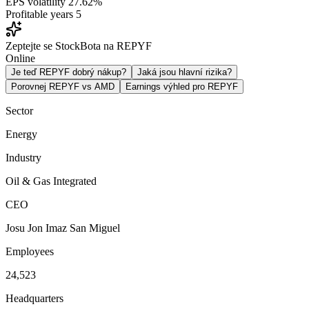
EPS volatility
27.62%
Profitable years
5
Zeptejte se StockBota na REPYF
Online
Je teď REPYF dobrý nákup?
Jaká jsou hlavní rizika?
Porovnej REPYF vs AMD
Earnings výhled pro REPYF
Sector
Energy
Industry
Oil & Gas Integrated
CEO
Josu Jon Imaz San Miguel
Employees
24,523
Headquarters