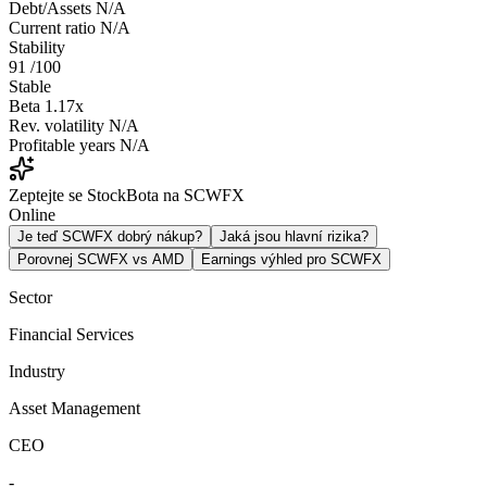
Debt/Assets
N/A
Current ratio
N/A
Stability
91
/100
Stable
Beta
1.17x
Rev. volatility
N/A
Profitable years
N/A
Zeptejte se StockBota na SCWFX
Online
Je teď SCWFX dobrý nákup?
Jaká jsou hlavní rizika?
Porovnej SCWFX vs AMD
Earnings výhled pro SCWFX
Sector
Financial Services
Industry
Asset Management
CEO
-