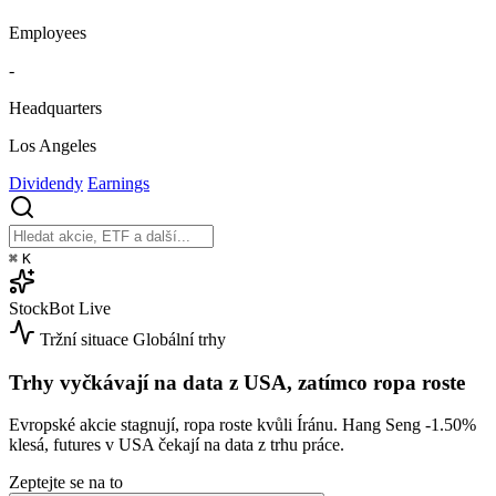
Employees
-
Headquarters
Los Angeles
Dividendy
Earnings
⌘
K
StockBot
Live
Tržní situace
Globální trhy
Trhy vyčkávají na data z USA, zatímco ropa roste
Evropské akcie stagnují, ropa roste kvůli Íránu. Hang Seng
-1.50%
klesá, futures v USA čekají na data z trhu práce.
Zeptejte se na to