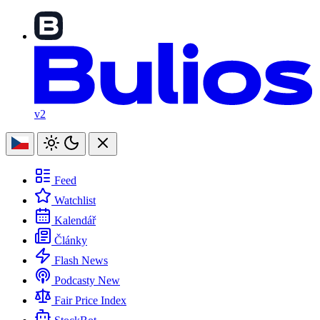
v2
Feed
Watchlist
Kalendář
Články
Flash News
Podcasty
New
Fair Price Index