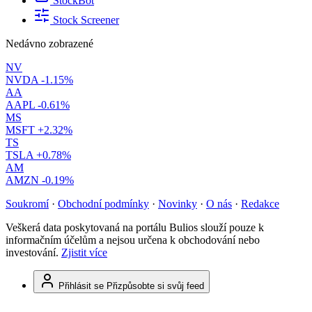
StockBot
Stock Screener
Nedávno zobrazené
NV
NVDA
-1.15%
AA
AAPL
-0.61%
MS
MSFT
+2.32%
TS
TSLA
+0.78%
AM
AMZN
-0.19%
Soukromí
·
Obchodní podmínky
·
Novinky
·
O nás
·
Redakce
Veškerá data poskytovaná na portálu Bulios slouží pouze k
informačním účelům a nejsou určena k obchodování nebo
investování.
Zjistit více
Přihlásit se
Přizpůsobte si svůj feed