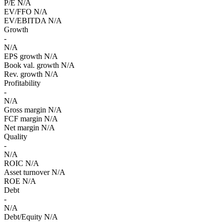
P/E
N/A
EV/FFO
N/A
EV/EBITDA
N/A
Growth
-
N/A
EPS growth
N/A
Book val. growth
N/A
Rev. growth
N/A
Profitability
-
N/A
Gross margin
N/A
FCF margin
N/A
Net margin
N/A
Quality
-
N/A
ROIC
N/A
Asset turnover
N/A
ROE
N/A
Debt
-
N/A
Debt/Equity
N/A