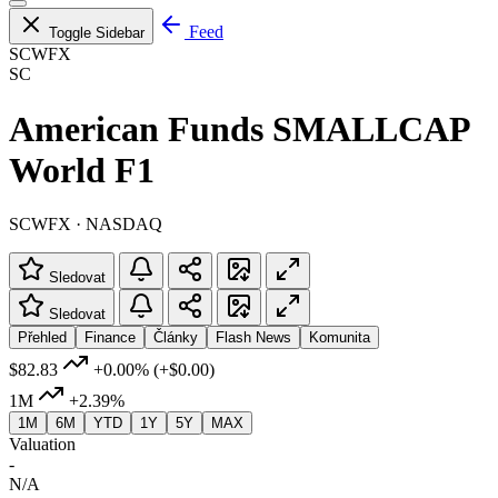
Feed
Toggle Sidebar
SCWFX
SC
American Funds SMALLCAP
World F1
SCWFX · NASDAQ
Sledovat
Sledovat
Přehled
Finance
Články
Flash News
Komunita
$82.83
+0.00%
(+$0.00)
1M
+2.39%
1M
6M
YTD
1Y
5Y
MAX
Valuation
-
N/A