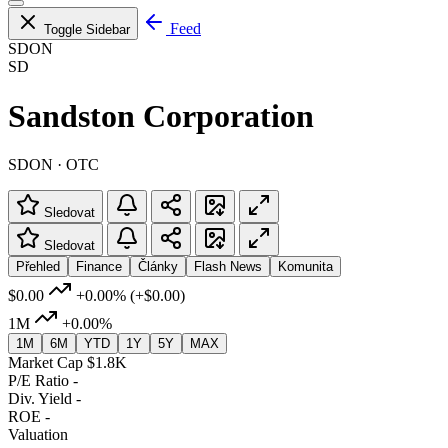
Feed
Toggle Sidebar
SDON
SD
Sandston Corporation
SDON · OTC
Sledovat
Sledovat
Přehled
Finance
Články
Flash News
Komunita
$0.00
+0.00%
(+$0.00)
1M
+0.00%
1M
6M
YTD
1Y
5Y
MAX
Market Cap
$1.8K
P/E Ratio
-
Div. Yield
-
ROE
-
Valuation