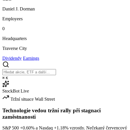
Daniel J. Dorman
Employees
0
Headquarters
Traverse City
Dividendy
Earnings
⌘
K
StockBot
Live
Tržní situace
Wall Street
Technologie vedou tržní rally při stagnaci
zaměstnanosti
S&P 500
+0.60%
a Nasdaq
+1.18%
vzrostly. Nečekaný červencový