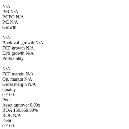
-
N/A
P/B
N/A
P/FFO
N/A
P/E
N/A
Growth
-
N/A
Book val. growth
N/A
FCF growth
N/A
EPS growth
N/A
Profitability
-
N/A
FCF margin
N/A
Op. margin
N/A
Gross margin
N/A
Quality
0
/100
Poor
Asset turnover
0.00x
ROA
150,659.00%
ROE
N/A
Debt
0
/100