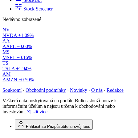
StockBot
Stock Screener
Nedávno zobrazené
NV
NVDA
+1.09%
AA
AAPL
+0.60%
MS
MSFT
+0.16%
TS
TSLA
+1.94%
AM
AMZN
+0.59%
Soukromí
·
Obchodní podmínky
·
Novinky
·
O nás
·
Redakce
Veškerá data poskytovaná na portálu Bulios slouží pouze k
informačním účelům a nejsou určena k obchodování nebo
investování.
Zjistit více
Přihlásit se
Přizpůsobte si svůj feed