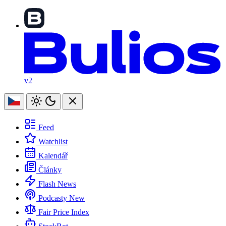
v2
Feed
Watchlist
Kalendář
Články
Flash News
Podcasty
New
Fair Price Index