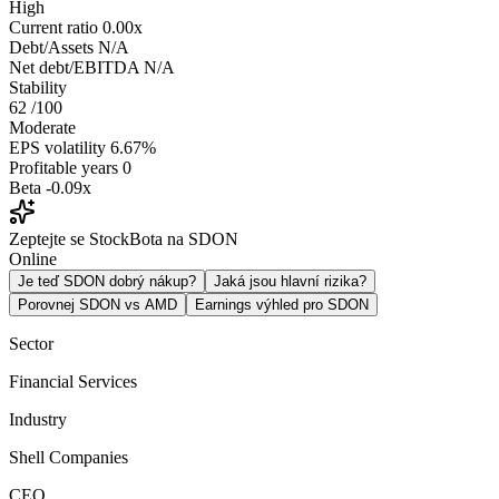
High
Current ratio
0.00x
Debt/Assets
N/A
Net debt/EBITDA
N/A
Stability
62
/100
Moderate
EPS volatility
6.67%
Profitable years
0
Beta
-0.09x
Zeptejte se StockBota na SDON
Online
Je teď SDON dobrý nákup?
Jaká jsou hlavní rizika?
Porovnej SDON vs AMD
Earnings výhled pro SDON
Sector
Financial Services
Industry
Shell Companies
CEO