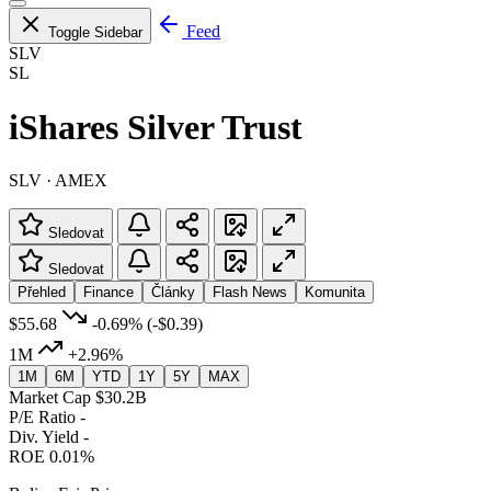
Feed
Toggle Sidebar
SLV
SL
iShares Silver Trust
SLV · AMEX
Sledovat
Sledovat
Přehled
Finance
Články
Flash News
Komunita
$55.68
-0.69%
(-$0.39)
1M
+2.96%
1M
6M
YTD
1Y
5Y
MAX
Market Cap
$30.2B
P/E Ratio
-
Div. Yield
-
ROE
0.01%