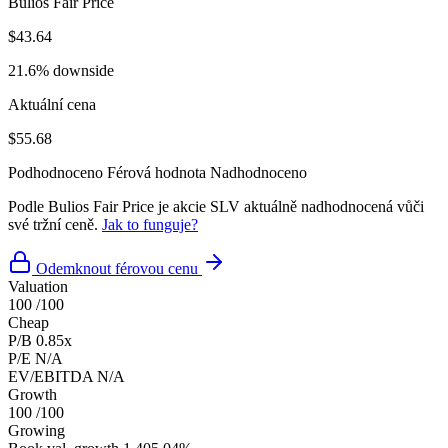
Bulios Fair Price
$43.64
21.6% downside
Aktuální cena
$55.68
Podhodnoceno
Férová hodnota
Nadhodnoceno
Podle Bulios Fair Price je akcie SLV aktuálně nadhodnocená vůči
své tržní ceně.
Jak to funguje?
Odemknout férovou cenu
Valuation
100
/100
Cheap
P/B
0.85x
P/E
N/A
EV/EBITDA
N/A
Growth
100
/100
Growing