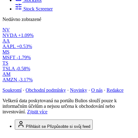
StockBot
Stock Screener
Nedávno zobrazené
NV
NVDA
+1.09%
AA
AAPL
+0.53%
MS
MSFT
-1.79%
TS
TSLA
-0.58%
AM
AMZN
-3.17%
Soukromí
·
Obchodní podmínky
·
Novinky
·
O nás
·
Redakce
Veškerá data poskytovaná na portálu Bulios slouží pouze k
informačním účelům a nejsou určena k obchodování nebo
investování.
Zjistit více
Přihlásit se
Přizpůsobte si svůj feed