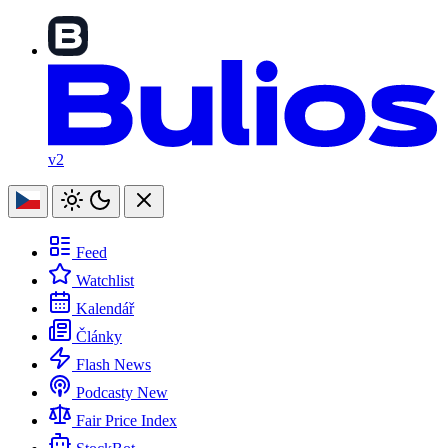
v2
Feed
Watchlist
Kalendář
Články
Flash News
Podcasty
New
Fair Price Index