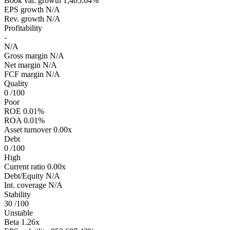
Book val. growth
1,405.04%
EPS growth
N/A
Rev. growth
N/A
Profitability
-
N/A
Gross margin
N/A
Net margin
N/A
FCF margin
N/A
Quality
0
/100
Poor
ROE
0.01%
ROA
0.01%
Asset turnover
0.00x
Debt
0
/100
High
Current ratio
0.00x
Debt/Equity
N/A
Int. coverage
N/A
Stability
30
/100
Unstable
Beta
1.26x