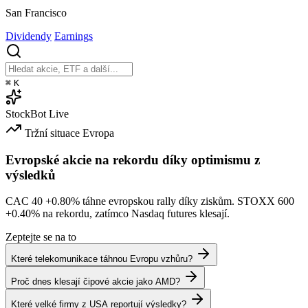
San Francisco
Dividendy
Earnings
⌘
K
StockBot
Live
Tržní situace
Evropa
Evropské akcie na rekordu díky optimismu z
výsledků
CAC 40
+0.80%
táhne evropskou rally díky ziskům. STOXX 600
+0.40%
na rekordu, zatímco Nasdaq futures klesají.
Zeptejte se na to
Které telekomunikace táhnou Evropu vzhůru?
Proč dnes klesají čipové akcie jako AMD?
Které velké firmy z USA reportují výsledky?