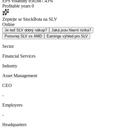
EPS volatility
850,687.43%
Profitable years
0
Zeptejte se StockBota na SLV
Online
Je teď SLV dobrý nákup?
Jaká jsou hlavní rizika?
Porovnej SLV vs AMD
Earnings výhled pro SLV
Sector
Financial Services
Industry
Asset Management
CEO
-
Employees
-
Headquarters