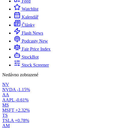
Feed
Watchlist
Kalendář
Články
Flash News
Podcasty
New
Fair Price Index
StockBot
Stock Screener
Nedávno zobrazené
NV
NVDA
-1.15%
AA
AAPL
-0.61%
MS
MSFT
+2.32%
TS
TSLA
+0.78%
AM