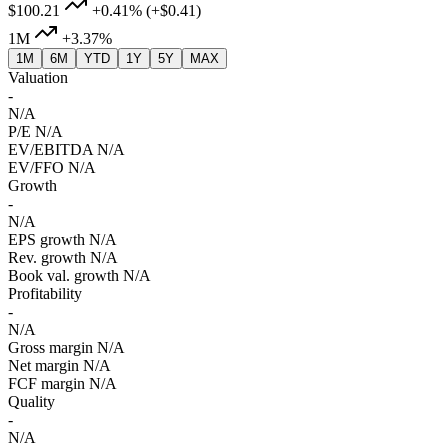
$100.21
+0.41%
(+$0.41)
1M
+3.37%
1M
6M
YTD
1Y
5Y
MAX
Valuation
-
N/A
P/E
N/A
EV/EBITDA
N/A
EV/FFO
N/A
Growth
-
N/A
EPS growth
N/A
Rev. growth
N/A
Book val. growth
N/A
Profitability
-
N/A
Gross margin
N/A
Net margin
N/A
FCF margin
N/A
Quality
-
N/A