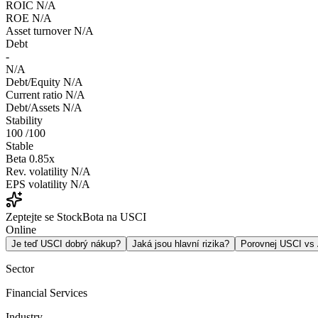
ROIC
N/A
ROE
N/A
Asset turnover
N/A
Debt
-
N/A
Debt/Equity
N/A
Current ratio
N/A
Debt/Assets
N/A
Stability
100
/100
Stable
Beta
0.85x
Rev. volatility
N/A
EPS volatility
N/A
Zeptejte se StockBota na USCI
Online
Je teď USCI dobrý nákup?
Jaká jsou hlavní rizika?
Porovnej USCI v
Sector
Financial Services
Industry