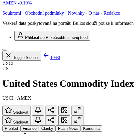
AMZN
-0.19%
Soukromí
·
Obchodní podmínky
·
Novinky
·
O nás
·
Redakce
Veškerá data poskytovaná na portálu Bulios slouží pouze k informač
Přihlásit se
Přizpůsobte si svůj feed
Feed
Toggle Sidebar
USCI
US
United States Commodity Inde
USCI · AMEX
Sledovat
Sledovat
Přehled
Finance
Články
Flash News
Komunita