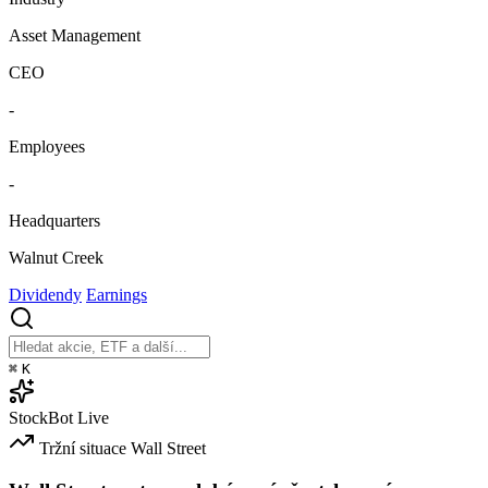
Asset Management
CEO
-
Employees
-
Headquarters
Walnut Creek
Dividendy
Earnings
⌘
K
StockBot
Live
Tržní situace
Wall Street