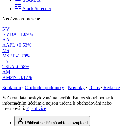
StockBot
Stock Screener
Nedávno zobrazené
NV
NVDA
+1.09%
AA
AAPL
+0.53%
MS
MSFT
-1.79%
TS
TSLA
-0.58%
AM
AMZN
-3.17%
Soukromí
·
Obchodní podmínky
·
Novinky
·
O nás
·
Redakce
Veškerá data poskytovaná na portálu Bulios slouží pouze k
informačním účelům a nejsou určena k obchodování nebo
investování.
Zjistit více
Přihlásit se
Přizpůsobte si svůj feed