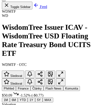
Feed
Toggle Sidebar
WDMTF
WD
WisdomTree Issuer ICAV -
WisdomTree USD Floating
Rate Treasury Bond UCITS
ETF
WDMTF · OTC
Sledovat
Sledovat
Přehled
Finance
Články
Flash News
Komunita
$50.09
-1.52%
(-$0.77)
1M
6M
YTD
1Y
5Y
MAX
Valuation