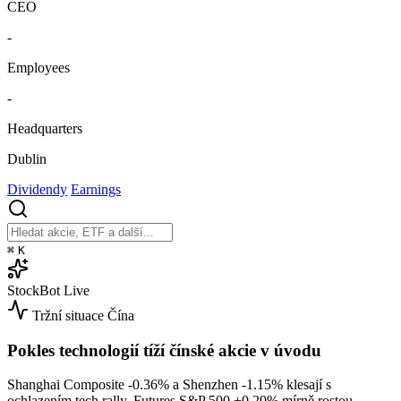
CEO
-
Employees
-
Headquarters
Dublin
Dividendy
Earnings
⌘
K
StockBot
Live
Tržní situace
Čína
Pokles technologií tíží čínské akcie v úvodu
Shanghai Composite
-0.36%
a Shenzhen
-1.15%
klesají s
ochlazením tech rally. Futures S&P 500
+0.20%
mírně rostou.