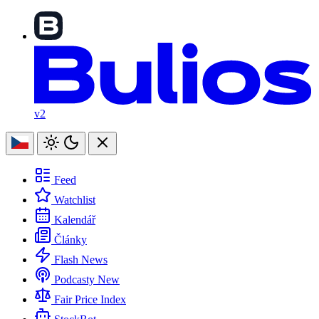
v2
Feed
Watchlist
Kalendář
Články
Flash News
Podcasty
New
Fair Price Index