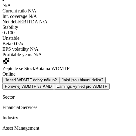
N/A
Current ratio
N/A
Int. coverage
N/A
Net debt/EBITDA
N/A
Stability
0
/100
Unstable
Beta
0.02x
EPS volatility
N/A
Profitable years
N/A
Zeptejte se StockBota na WDMTF
Online
Je teď WDMTF dobrý nákup?
Jaká jsou hlavní rizika?
Porovnej WDMTF vs AMD
Earnings výhled pro WDMTF
Sector
Financial Services
Industry
Asset Management