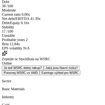
Debt
38
/100
Moderate
Current ratio
0.00x
Net debt/EBITDA
41.39x
Debt/Equity
0.16x
Stability
17
/100
Unstable
Profitable years
2
Beta
12.84x
EPS volatility
N/A
Zeptejte se StockBota na WSRC
Online
Je teď WSRC dobrý nákup?
Jaká jsou hlavní rizika?
Porovnej WSRC vs AMD
Earnings výhled pro WSRC
Sector
Basic Materials
Industry
Gold