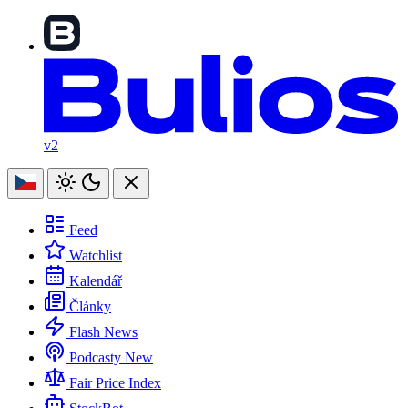
v2
Feed
Watchlist
Kalendář
Články
Flash News
Podcasty
New
Fair Price Index