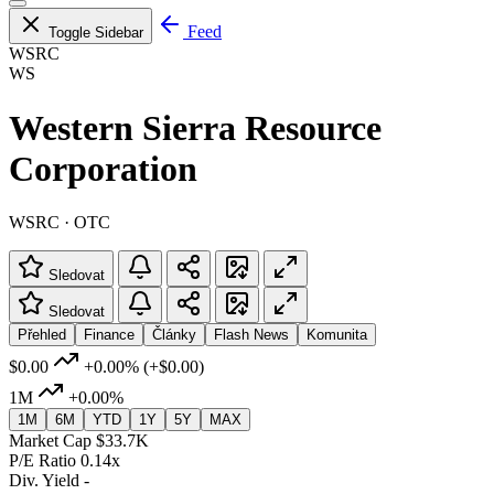
Feed
Toggle Sidebar
WSRC
WS
Western Sierra Resource
Corporation
WSRC · OTC
Sledovat
Sledovat
Přehled
Finance
Články
Flash News
Komunita
$0.00
+0.00%
(+$0.00)
1M
+0.00%
1M
6M
YTD
1Y
5Y
MAX
Market Cap
$33.7K
P/E Ratio
0.14x
Div. Yield
-