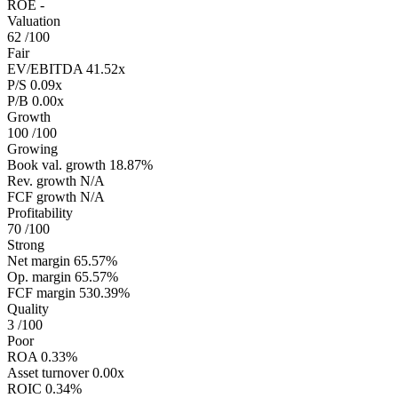
ROE
-
Valuation
62
/100
Fair
EV/EBITDA
41.52x
P/S
0.09x
P/B
0.00x
Growth
100
/100
Growing
Book val. growth
18.87%
Rev. growth
N/A
FCF growth
N/A
Profitability
70
/100
Strong
Net margin
65.57%
Op. margin
65.57%
FCF margin
530.39%
Quality
3
/100
Poor
ROA
0.33%
Asset turnover
0.00x
ROIC
0.34%