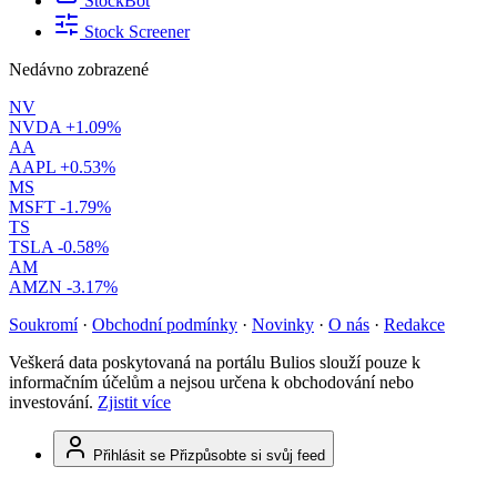
StockBot
Stock Screener
Nedávno zobrazené
NV
NVDA
+1.09%
AA
AAPL
+0.53%
MS
MSFT
-1.79%
TS
TSLA
-0.58%
AM
AMZN
-3.17%
Soukromí
·
Obchodní podmínky
·
Novinky
·
O nás
·
Redakce
Veškerá data poskytovaná na portálu Bulios slouží pouze k
informačním účelům a nejsou určena k obchodování nebo
investování.
Zjistit více
Přihlásit se
Přizpůsobte si svůj feed