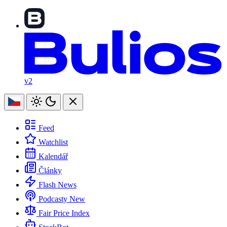
v2
Feed
Watchlist
Kalendář
Články
Flash News
Podcasty
New
Fair Price Index