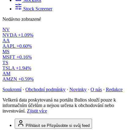
StockBot
Stock Screener
Nedávno zobrazené
NV
NVDA
+1.09%
AA
AAPL
+0.60%
MS
MSFT
+0.16%
TS
TSLA
+1.94%
AM
AMZN
+0.59%
Soukromí
·
Obchodní podmínky
·
Novinky
·
O nás
·
Redakce
Veškerá data poskytovaná na portálu Bulios slouží pouze k
informačním účelům a nejsou určena k obchodování nebo
investování.
Zjistit více
Přihlásit se
Přizpůsobte si svůj feed