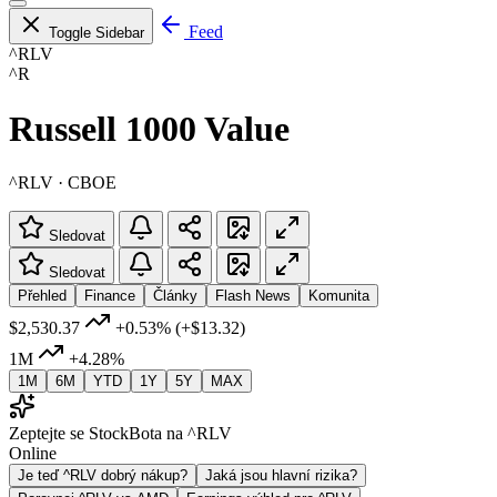
Feed
Toggle Sidebar
^RLV
^R
Russell 1000 Value
^RLV · CBOE
Sledovat
Sledovat
Přehled
Finance
Články
Flash News
Komunita
$2,530.37
+0.53%
(+$13.32)
1M
+4.28%
1M
6M
YTD
1Y
5Y
MAX
Zeptejte se StockBota na ^RLV
Online
Je teď ^RLV dobrý nákup?
Jaká jsou hlavní rizika?