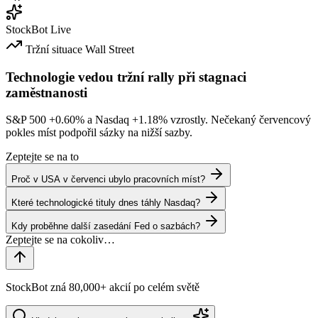
StockBot
Live
Tržní situace
Wall Street
Technologie vedou tržní rally při stagnaci
zaměstnanosti
S&P 500
+0.60%
a Nasdaq
+1.18%
vzrostly. Nečekaný červencový
pokles míst podpořil sázky na nižší sazby.
Zeptejte se na to
Proč v USA v červenci ubylo pracovních míst?
Které technologické tituly dnes táhly Nasdaq?
Kdy proběhne další zasedání Fed o sazbách?
StockBot zná 80,000+ akcií po celém světě