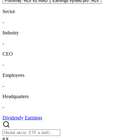
Porovnej ^RLV vs AMD
Earnings výhled pro ^RLV
Sector
-
Industry
-
CEO
-
Employees
-
Headquarters
-
Dividendy
Earnings
⌘
K