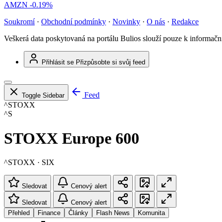
AMZN
-0.19%
Soukromí
·
Obchodní podmínky
·
Novinky
·
O nás
·
Redakce
Veškerá data poskytovaná na portálu Bulios slouží pouze k informač
Přihlásit se
Přizpůsobte si svůj feed
Feed
Toggle Sidebar
^STOXX
^S
STOXX Europe 600
^STOXX · SIX
Sledovat
Cenový alert
Sledovat
Cenový alert
Přehled
Finance
Články
Flash News
Komunita