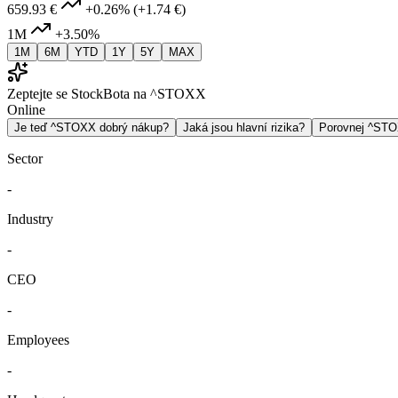
659.93 €
+0.26%
(+1.74 €)
1M
+3.50%
1M
6M
YTD
1Y
5Y
MAX
Zeptejte se StockBota na ^STOXX
Online
Je teď ^STOXX dobrý nákup?
Jaká jsou hlavní rizika?
Porovnej ^ST
Sector
-
Industry
-
CEO
-
Employees
-