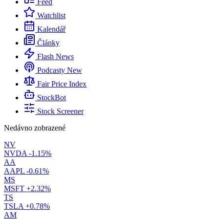
Feed
Watchlist
Kalendář
Články
Flash News
Podcasty
New
Fair Price Index
StockBot
Stock Screener
Nedávno zobrazené
NV
NVDA
-1.15%
AA
AAPL
-0.61%
MS
MSFT
+2.32%
TS
TSLA
+0.78%
AM