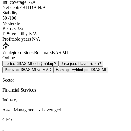
Int. coverage
N/A
Net debt/EBITDA
N/A
Stability
50
/100
Moderate
Beta
-3.38x
EPS volatility
N/A
Profitable years
N/A
Zeptejte se StockBota na 3BAS.MI
Online
Je teď 3BAS.MI dobrý nákup?
Jaká jsou hlavní rizika?
Porovnej 3BAS.MI vs AMD
Earnings výhled pro 3BAS.MI
Sector
Financial Services
Industry
Asset Management - Leveraged
CEO
-