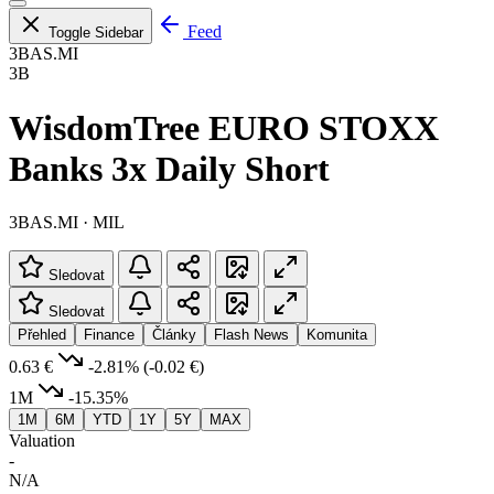
Feed
Toggle Sidebar
3BAS.MI
3B
WisdomTree EURO STOXX
Banks 3x Daily Short
3BAS.MI · MIL
Sledovat
Sledovat
Přehled
Finance
Články
Flash News
Komunita
0.63 €
-2.81%
(-0.02 €)
1M
-15.35%
1M
6M
YTD
1Y
5Y
MAX
Valuation
-
N/A