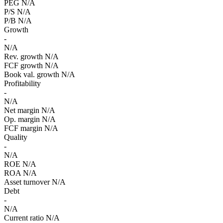
PEG
N/A
P/S
N/A
P/B
N/A
Growth
-
N/A
Rev. growth
N/A
FCF growth
N/A
Book val. growth
N/A
Profitability
-
N/A
Net margin
N/A
Op. margin
N/A
FCF margin
N/A
Quality
-
N/A
ROE
N/A
ROA
N/A
Asset turnover
N/A
Debt
-
N/A
Current ratio
N/A