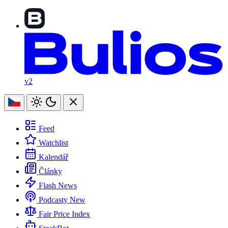
v2
Feed
Watchlist
Kalendář
Články
Flash News
Podcasty
New
Fair Price Index