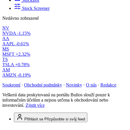
StockBot
Stock Screener
Nedávno zobrazené
NV
NVDA
-1.15%
AA
AAPL
-0.61%
MS
MSFT
+2.32%
TS
TSLA
+0.78%
AM
AMZN
-0.19%
Soukromí
·
Obchodní podmínky
·
Novinky
·
O nás
·
Redakce
Veškerá data poskytovaná na portálu Bulios slouží pouze k
informačním účelům a nejsou určena k obchodování nebo
investování.
Zjistit více
Přihlásit se
Přizpůsobte si svůj feed