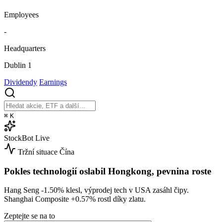
Employees
-
Headquarters
Dublin 1
Dividendy
Earnings
⌘
K
StockBot
Live
Tržní situace
Čína
Pokles technologií oslabil Hongkong, pevnina roste
Hang Seng
-1.50%
klesl, výprodej tech v USA zasáhl čipy.
Shanghai Composite
+0.57%
rostl díky zlatu.
Zeptejte se na to